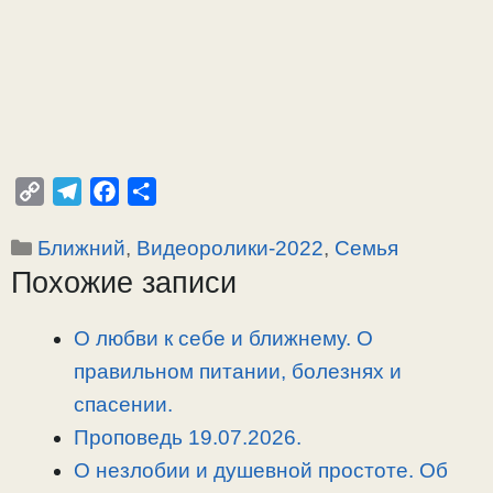
C
T
F
О
o
e
a
т
Рубрики
Ближний
,
Видеоролики-2022
,
Семья
p
l
c
п
Похожие записи
y
e
e
р
L
g
b
а
i
r
o
в
О любви к себе и ближнему. О
n
a
o
и
правильном питании, болезнях и
k
m
k
т
спасении.
ь
Проповедь 19.07.2026.
О незлобии и душевной простоте. Об