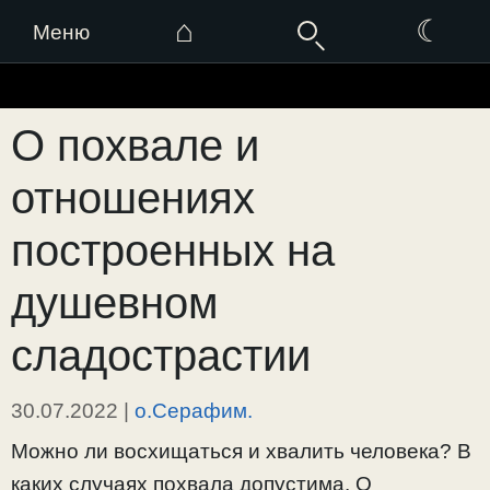
⌂
☾
Меню
Перейти
к
О похвале и
содержимому
отношениях
построенных на
душевном
сладострастии
30.07.2022
|
о.Серафим.
Можно ли восхищаться и хвалить человека? В
каких случаях похвала допустима. О