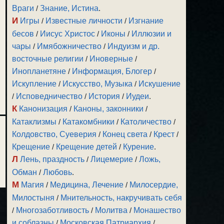
Враги
/
Знание, Истина
.
И
Игры
/
Известные личности
/
Изгнание
бесов
/
Иисус Христос
/
Иконы
/
Иллюзии и
чары
/
Имябожничество
/
Индуизм и др.
восточные религии
/
Иноверные
/
Инопланетяне
/
Информация, Блогер
/
Искупление
/
Искусство, Музыка
/
Искушение
/
Исповедничество
/
История
/
Иудеи
.
К
Канонизация
/
Каноны, законники
/
Катаклизмы
/
Катакомбники
/
Католичество
/
Колдовство, Суеверия
/
Конец света
/
Крест
/
Крещение
/
Крещение детей
/
Курение
.
Л
Лень, праздность
/
Лицемерие
/
Ложь,
Обман
/
Любовь
.
М
Магия
/
Медицина, Лечение
/
Милосердие,
Милостыня
/
Мнительность, накручивать себя
/
Многозаботливость
/
Молитва
/
Монашество
и соблазны
/
Московская Патриархия
/