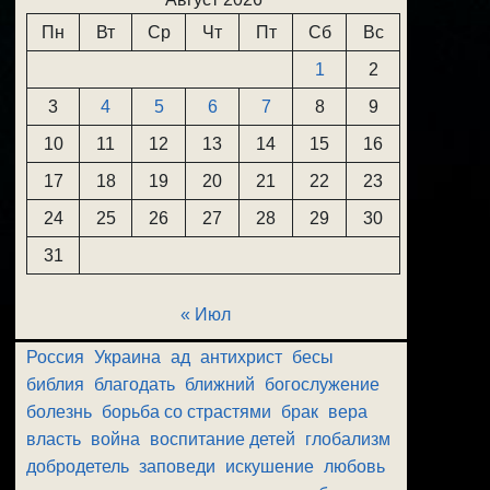
Пн
Вт
Ср
Чт
Пт
Сб
Вс
1
2
3
4
5
6
7
8
9
10
11
12
13
14
15
16
17
18
19
20
21
22
23
24
25
26
27
28
29
30
31
« Июл
Россия
Украина
ад
антихрист
бесы
библия
благодать
ближний
богослужение
болезнь
борьба со страстями
брак
вера
власть
война
воспитание детей
глобализм
добродетель
заповеди
искушение
любовь