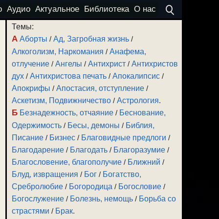
о
Аудио
Актуальное
Библиотека
О нас
Темы:
А
Аборты
/
Ад, Загробная жизнь
/
Алкоголизм, Наркомания
/
Анафема,
отлучение
/
Ангелы
/
Антихрист
/
Антихристов
дух
/
Антихристова печать
/
Апокалипсис
/
Апокрифы
/
Апостасия, отступление
/
Аскетизм, Подвижничество
/
Астрология
.
Б
Безнадежность, отчаяние
/
Беснование,
Одержимость
/
Бесы, демоны
/
Библия,
Писание
/
Бизнес
/
Благовидные предлоги
/
Благодарение
/
Благодать
/
Благоразумие
/
Благословение, благополучие
/
Ближний
/
Блуд, извращения
/
Бог
/
Богатство,
Сребролюбие
/
Богородица
/
Богословие
/
Богослужение
/
Болезнь, немощь
/
Борьба со
страстями
/
Брак
.