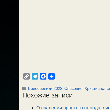
C
T
F
О
o
e
a
т
Рубрики
Видеоролики-2022
,
Спасение
,
Христианство
p
l
c
п
Похожие записи
y
e
e
р
L
g
b
а
О спасении простого народа в ис
i
r
o
в