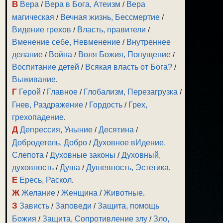
В
Вера
/
Вера в Бога, Атеизм
/
Вера
магическая
/
Вечная жизнь, Бессмертие
/
Видение грехов
/
Власть, правители
/
Вменение себе, Невменение
/
Внутреннее
делание
/
Война
/
Воля Божия, Попущение
/
Воспитание детей
/
Всякая власть от Бога?
/
Выживание
.
Г
Герой
/
Главное
/
Глобализм, Перезагрузка
/
Гнев, Раздражение
/
Гордость
/
Грех,
грехопадение
.
Д
Депрессия, Уныние
/
Десятина
/
Добродетель, Добро
/
Духовное вИдение,
Слепота
/
Духовные законы
/
Духовный,
духовность
/
Душа
/
Душевность, Эстетика
.
Е
Ересь, Раскол
.
Ж
Желание
/
Женщина
/
Животные
.
З
Зависть
/
Заповеди
/
Защита, помощь
Божия
/
Защита, Сопротивление злу
/
Зло,