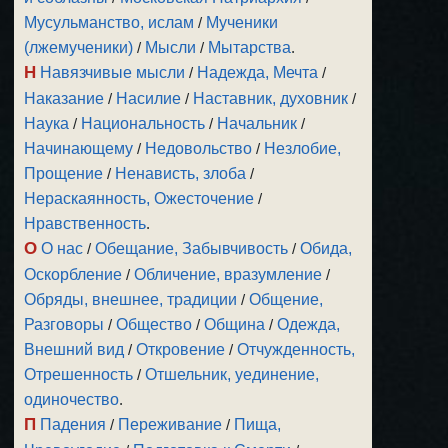
Мусульманство, ислам
/
Мученики
(лжемученики)
/
Мысли
/
Мытарства
.
Н
Навязчивые мысли
/
Надежда, Мечта
/
Наказание
/
Насилие
/
Наставник, духовник
/
Наука
/
Национальность
/
Начальник
/
Начинающему
/
Недовольство
/
Незлобие,
Прощение
/
Ненависть, злоба
/
Нераскаянность, Ожесточение
/
Нравственность
.
О
О нас
/
Обещание, Забывчивость
/
Обида,
Оскорбление
/
Обличение, вразумление
/
Обряды, внешнее, традиции
/
Общение,
Разговоры
/
Общество
/
Община
/
Одежда,
Внешний вид
/
Откровение
/
Отчужденность,
Отрешенность
/
Отшельник, уединение,
одиночество
.
П
Падения
/
Переживание
/
Пища,