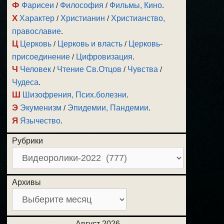
Ф
Фарисеи
/
Философия
/
Фильмы, Кино
.
Х
Характер
/
Христианин
/
Христианство,
православие
.
Ц
Церковь
/
Церковь и власть
/
Церковь-
присоединение
/
Цифровизация
.
Ч
Человек
/
Чтение Св.Отцов
/
Чувства
/
Чудеса
.
Ш
Шизофрения, Псих.болезни
.
Э
Экуменизм
/
Эпидемии, Пандемии
.
Я
Язычество
.
Рубрики
Архивы
Август 2026