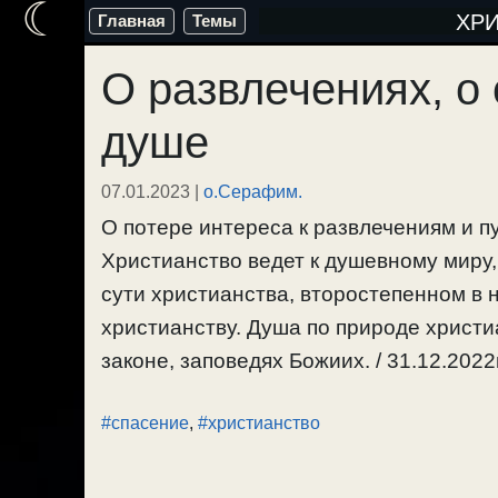
☾
Перейти
ХР
Главная
Темы
к
О развлечениях, о 
содержимому
душе
07.01.2023
|
о.Серафим.
О потере интереса к развлечениям и п
Христианство ведет к душевному миру, 
сути христианства, второстепенном в
христианству. Душа по природе христ
законе, заповедях Божиих. / 31.12.2022г
#спасение
,
#христианство