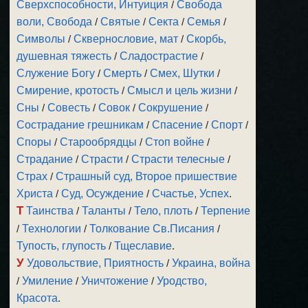
Сверхспособности, Интуиция
/
Свобода
воли, Свобода
/
Святые
/
Секта
/
Семья
/
Символы
/
Сквернословие, мат
/
Скорбь,
душевная тяжесть
/
Сладострастие
/
Служение Богу
/
Смерть
/
Смех, Шутки
/
Смирение, кротость
/
Смысл и цель жизни
/
Сны
/
Совесть
/
Совок
/
Сокрушение
/
Сострадание грешникам
/
Спасение
/
Спорт
/
Споры
/
Старообрядцы
/
Стоп войне
/
Страдание
/
Страсти
/
Страсти телесные
/
Страх
/
Страшный суд, Второе пришествие
Христа
/
Суд, Осуждение
/
Счастье, Успех
.
Т
Таинства
/
Таланты
/
Тело, плоть
/
Терпение
/
Технологии
/
Толкование Св.Писания
/
Тупость, глупость
/
Тщеславие
.
У
Удовольствие, Приятность
/
Украина, война
/
Умиление
/
Уничтожение
/
Уродство,
Красота
.