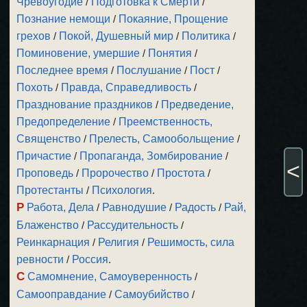
Чревоугодие
/
Подготовка к Смерти
/
Познание немощи
/
Покаяние, Прощение
грехов
/
Покой, Душевный мир
/
Политика
/
Поминовение, умершие
/
Понятия
/
Последнее время
/
Послушание
/
Пост
/
Похоть
/
Правда, Справедливость
/
Празднование праздников
/
Предведение,
Предопределение
/
Преемственность,
Священство
/
Прелесть, Самообольщение
/
Причастие
/
Пропаганда, Зомбирование
/
<
Проповедь
/
Пророчество
/
Простота
/
Протестанты
/
Психология
.
Р
Работа, Дела
/
Равнодушие
/
Радость
/
Рай,
Блаженство
/
Рассудительность
/
Реинкарнация
/
Религия
/
Решимость, сила
ревности
/
Россия
.
С
Самомнение, Самоуверенность
/
Самооправдание
/
Самоубийство
/