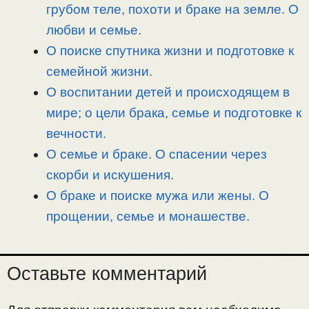
n
a
o
и
грубом теле, похоти и браке на земле. О
k
m
k
т
любви и семье.
ь
О поиске спутника жизни и подготовке к
семейной жизни.
О воспитании детей и происходящем в
мире; о цели брака, семье и подготовке к
вечности.
О семье и браке. О спасении через
скорби и искушения.
О браке и поиске мужа или жены. О
прощении, семье и монашестве.
Оставьте комментарий