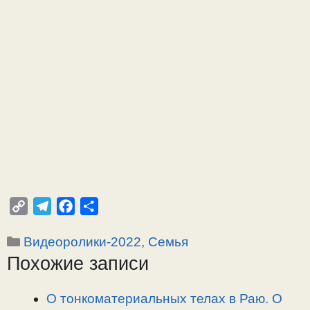
C
T
F
О
o
e
a
т
Рубрики
Видеоролики-2022
,
Семья
p
l
c
п
Похожие записи
y
e
e
р
L
g
b
а
i
r
o
в
О тонкоматериальных телах в Раю. О