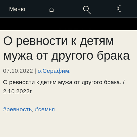
⌂
☾
Меню
Перейти
к
О ревности к детям
содержимому
мужа от другого брака
07.10.2022
|
о.Серафим.
О ревности к детям мужа от другого брака. /
2.10.2022г.
#ревность
,
#семья