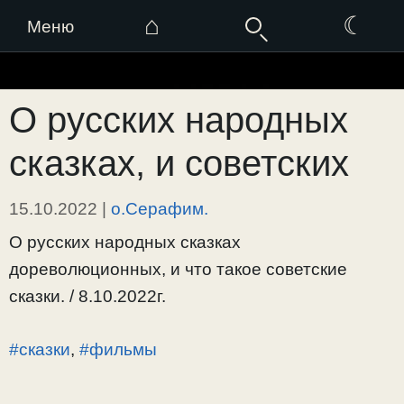
⌂
☾
Меню
Перейти
к
О русских народных
содержимому
сказках, и советских
15.10.2022
|
о.Серафим.
О русских народных сказках
дореволюционных, и что такое советские
сказки. / 8.10.2022г.
#сказки
,
#фильмы