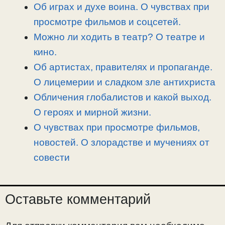
i
r
o
в
Об играх и духе воина. О чувствах при
n
a
o
и
просмотре фильмов и соцсетей.
k
m
k
т
Можно ли ходить в театр? О театре и
ь
кино.
Об артистах, правителях и пропаганде.
О лицемерии и сладком зле антихриста
Обличения глобалистов и какой выход.
О героях и мирной жизни.
О чувствах при просмотре фильмов,
новостей. О злорадстве и мучениях от
совести
Оставьте комментарий