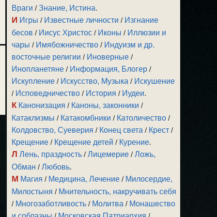
Враги
/
Знание, Истина
.
И
Игры
/
Известные личности
/
Изгнание
бесов
/
Иисус Христос
/
Иконы
/
Иллюзии и
чары
/
Имябожничество
/
Индуизм и др.
восточные религии
/
Иноверные
/
Инопланетяне
/
Информация, Блогер
/
Искупление
/
Искусство, Музыка
/
Искушение
/
Исповедничество
/
История
/
Иудеи
.
К
Канонизация
/
Каноны, законники
/
Катаклизмы
/
Катакомбники
/
Католичество
/
Колдовство, Суеверия
/
Конец света
/
Крест
/
Крещение
/
Крещение детей
/
Курение
.
Л
Лень, праздность
/
Лицемерие
/
Ложь,
Обман
/
Любовь
.
М
Магия
/
Медицина, Лечение
/
Милосердие,
Милостыня
/
Мнительность, накручивать себя
/
Многозаботливость
/
Молитва
/
Монашество
и соблазны
/
Московская Патриархия
/