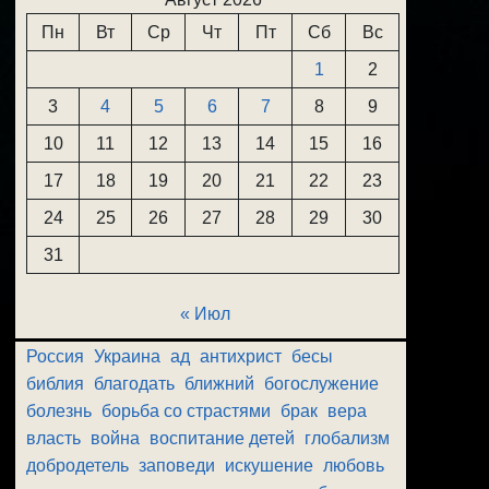
Пн
Вт
Ср
Чт
Пт
Сб
Вс
1
2
3
4
5
6
7
8
9
10
11
12
13
14
15
16
17
18
19
20
21
22
23
24
25
26
27
28
29
30
31
« Июл
Россия
Украина
ад
антихрист
бесы
библия
благодать
ближний
богослужение
болезнь
борьба со страстями
брак
вера
власть
война
воспитание детей
глобализм
добродетель
заповеди
искушение
любовь