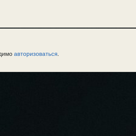
одимо
авторизоваться
.