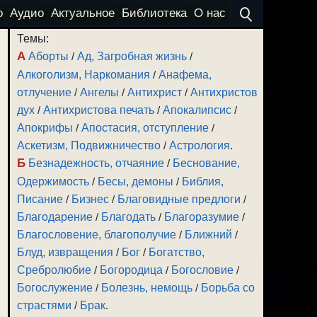
о
Аудио
Актуальное
Библиотека
О нас
Темы:
А
Аборты
/
Ад, Загробная жизнь
/
Алкоголизм, Наркомания
/
Анафема,
отлучение
/
Ангелы
/
Антихрист
/
Антихристов
дух
/
Антихристова печать
/
Апокалипсис
/
Апокрифы
/
Апостасия, отступление
/
Аскетизм, Подвижничество
/
Астрология
.
Б
Безнадежность, отчаяние
/
Беснование,
Одержимость
/
Бесы, демоны
/
Библия,
Писание
/
Бизнес
/
Благовидные предлоги
/
Благодарение
/
Благодать
/
Благоразумие
/
Благословение, благополучие
/
Ближний
/
Блуд, извращения
/
Бог
/
Богатство,
Сребролюбие
/
Богородица
/
Богословие
/
Богослужение
/
Болезнь, немощь
/
Борьба со
страстями
/
Брак
.