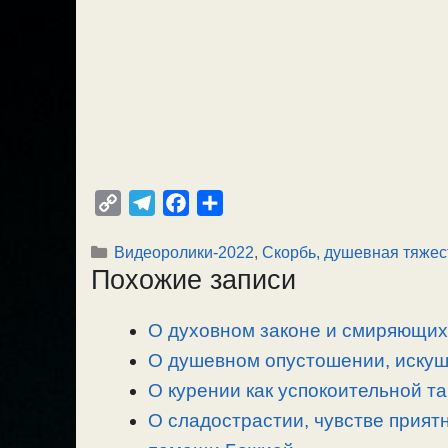
C
T
F
О
o
e
a
т
Рубрики
Видеоролики-2022
,
Скорбь, душевная тяжес
p
l
c
п
Похожие записи
y
e
e
р
L
g
b
а
О духовном законе и смиряющих 
i
r
o
в
n
О душевном опустошении, искуше
a
o
и
k
m
k
т
О курении как успокоительной та
ь
О сладострастии, чувстве прият