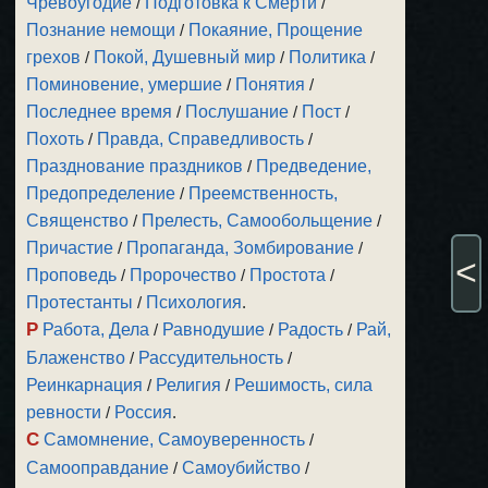
Чревоугодие
/
Подготовка к Смерти
/
Познание немощи
/
Покаяние, Прощение
грехов
/
Покой, Душевный мир
/
Политика
/
Поминовение, умершие
/
Понятия
/
Последнее время
/
Послушание
/
Пост
/
Похоть
/
Правда, Справедливость
/
Празднование праздников
/
Предведение,
Предопределение
/
Преемственность,
Священство
/
Прелесть, Самообольщение
/
Причастие
/
Пропаганда, Зомбирование
/
<
Проповедь
/
Пророчество
/
Простота
/
Протестанты
/
Психология
.
Р
Работа, Дела
/
Равнодушие
/
Радость
/
Рай,
Блаженство
/
Рассудительность
/
Реинкарнация
/
Религия
/
Решимость, сила
ревности
/
Россия
.
С
Самомнение, Самоуверенность
/
Самооправдание
/
Самоубийство
/