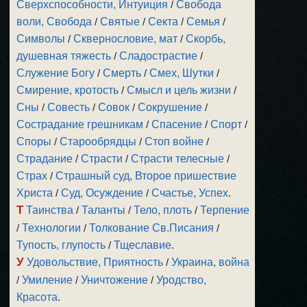
Сверхспособности, Интуиция
/
Свобода
воли, Свобода
/
Святые
/
Секта
/
Семья
/
Символы
/
Сквернословие, мат
/
Скорбь,
душевная тяжесть
/
Сладострастие
/
Служение Богу
/
Смерть
/
Смех, Шутки
/
Смирение, кротость
/
Смысл и цель жизни
/
Сны
/
Совесть
/
Совок
/
Сокрушение
/
Сострадание грешникам
/
Спасение
/
Спорт
/
Споры
/
Старообрядцы
/
Стоп войне
/
Страдание
/
Страсти
/
Страсти телесные
/
Страх
/
Страшный суд, Второе пришествие
Христа
/
Суд, Осуждение
/
Счастье, Успех
.
Т
Таинства
/
Таланты
/
Тело, плоть
/
Терпение
/
Технологии
/
Толкование Св.Писания
/
Тупость, глупость
/
Тщеславие
.
У
Удовольствие, Приятность
/
Украина, война
/
Умиление
/
Уничтожение
/
Уродство,
Красота
.