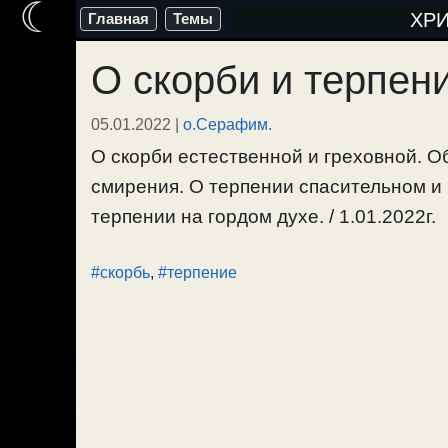
☾
Перейти
ХР
Главная
Темы
к
О скорби и терпен
содержимому
05.01.2022
|
о.Серафим.
О скорби естественной и греховной. О
смирения. О терпении спасительном и 
терпении на гордом духе. / 1.01.2022г.
#скорбь
,
#терпение