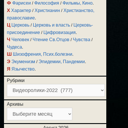
Ф
Фарисеи
/
Философия
/
Фильмы, Кино
.
Х
Характер
/
Христианин
/
Христианство,
православие
.
Ц
Церковь
/
Церковь и власть
/
Церковь-
присоединение
/
Цифровизация
.
Ч
Человек
/
Чтение Св.Отцов
/
Чувства
/
Чудеса
.
Ш
Шизофрения, Псих.болезни
.
Э
Экуменизм
/
Эпидемии, Пандемии
.
Я
Язычество
.
Рубрики
Архивы
Август 2026