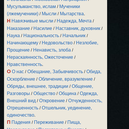
Мусульманство, ислам
/
Мученики
(лжемученики)
/
Мысли
/
Мытарства
.
Н
Навязчивые мысли
/
Надежда, Мечта
/
Наказание
/
Насилие
/
Наставник, духовник
/
Наука
/
Национальность
/
Начальник
/
Начинающему
/
Недовольство
/
Незлобие,
Прощение
/
Ненависть, злоба
/
Нераскаянность, Ожесточение
/
Нравственность
.
О
О нас
/
Обещание, Забывчивость
/
Обида,
Оскорбление
/
Обличение, вразумление
/
Обряды, внешнее, традиции
/
Общение,
Разговоры
/
Общество
/
Община
/
Одежда,
Внешний вид
/
Откровение
/
Отчужденность,
Отрешенность
/
Отшельник, уединение,
одиночество
.
П
Падения
/
Переживание
/
Пища,