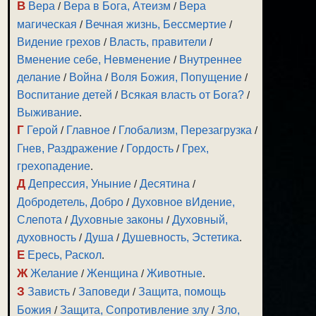
В
Вера
/
Вера в Бога, Атеизм
/
Вера
магическая
/
Вечная жизнь, Бессмертие
/
Видение грехов
/
Власть, правители
/
Вменение себе, Невменение
/
Внутреннее
делание
/
Война
/
Воля Божия, Попущение
/
Воспитание детей
/
Всякая власть от Бога?
/
Выживание
.
Г
Герой
/
Главное
/
Глобализм, Перезагрузка
/
Гнев, Раздражение
/
Гордость
/
Грех,
грехопадение
.
Д
Депрессия, Уныние
/
Десятина
/
Добродетель, Добро
/
Духовное вИдение,
Слепота
/
Духовные законы
/
Духовный,
духовность
/
Душа
/
Душевность, Эстетика
.
Е
Ересь, Раскол
.
Ж
Желание
/
Женщина
/
Животные
.
З
Зависть
/
Заповеди
/
Защита, помощь
Божия
/
Защита, Сопротивление злу
/
Зло,