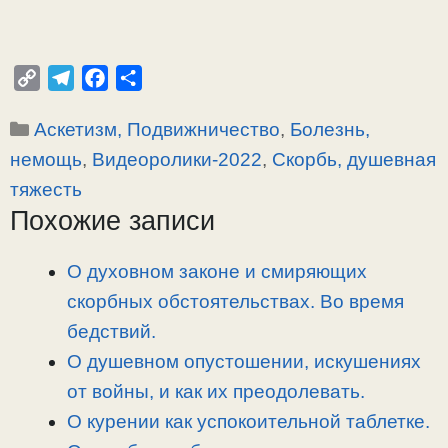
C
T
F
О
o
e
a
т
Рубрики
Аскетизм, Подвижничество
,
Болезнь,
p
l
c
п
y
e
e
р
немощь
,
Видеоролики-2022
,
Скорбь, душевная
L
g
b
а
тяжесть
i
r
o
в
Похожие записи
n
a
o
и
k
m
k
т
О духовном законе и смиряющих
ь
скорбных обстоятельствах. Во время
бедствий.
О душевном опустошении, искушениях
от войны, и как их преодолевать.
О курении как успокоительной таблетке.