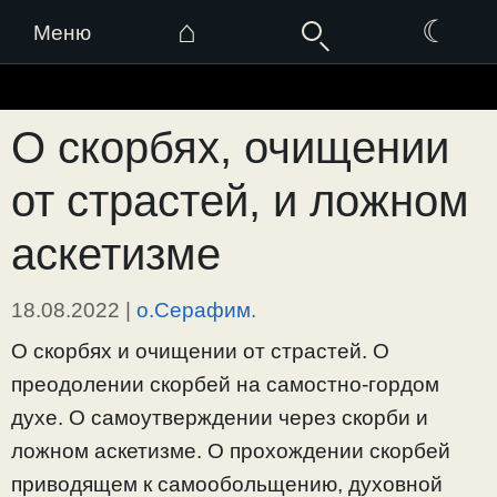
⌂
☾
Меню
Перейти
к
О скорбях, очищении
содержимому
от страстей, и ложном
аскетизме
18.08.2022
|
о.Серафим.
О скорбях и очищении от страстей. О
преодолении скорбей на самостно-гордом
духе. О самоутверждении через скорби и
ложном аскетизме. О прохождении скорбей
приводящем к самообольщению, духовной