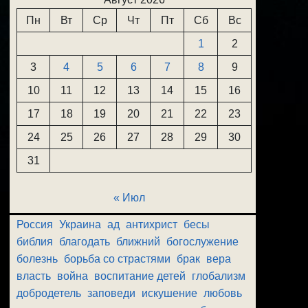
Пн
Вт
Ср
Чт
Пт
Сб
Вс
1
2
3
4
5
6
7
8
9
10
11
12
13
14
15
16
17
18
19
20
21
22
23
24
25
26
27
28
29
30
31
« Июл
Россия
Украина
ад
антихрист
бесы
библия
благодать
ближний
богослужение
болезнь
борьба со страстями
брак
вера
власть
война
воспитание детей
глобализм
добродетель
заповеди
искушение
любовь