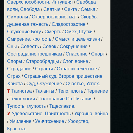
Сверхспособности, Интуиция
/
Свобода
воли, Свобода
/
Святые
/
Секта
/
Семья
/
Символы
/
Сквернословие, мат
/
Скорбь,
душевная тяжесть
/
Сладострастие
/
Служение Богу
/
Смерть
/
Смех, Шутки
/
Смирение, кротость
/
Смысл и цель жизни
/
Сны
/
Совесть
/
Совок
/
Сокрушение
/
Сострадание грешникам
/
Спасение
/
Спорт
/
Споры
/
Старообрядцы
/
Стоп войне
/
Страдание
/
Страсти
/
Страсти телесные
/
Страх
/
Страшный суд, Второе пришествие
Христа
/
Суд, Осуждение
/
Счастье, Успех
.
Т
Таинства
/
Таланты
/
Тело, плоть
/
Терпение
/
Технологии
/
Толкование Св.Писания
/
Тупость, глупость
/
Тщеславие
.
У
Удовольствие, Приятность
/
Украина, война
/
Умиление
/
Уничтожение
/
Уродство,
Красота
.