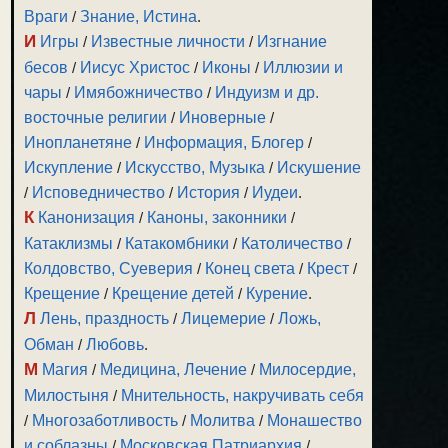
Враги
/
Знание, Истина
.
И
Игры
/
Известные личности
/
Изгнание
бесов
/
Иисус Христос
/
Иконы
/
Иллюзии и
чары
/
Имябожничество
/
Индуизм и др.
восточные религии
/
Иноверные
/
Инопланетяне
/
Информация, Блогер
/
Искупление
/
Искусство, Музыка
/
Искушение
/
Исповедничество
/
История
/
Иудеи
.
К
Канонизация
/
Каноны, законники
/
Катаклизмы
/
Катакомбники
/
Католичество
/
Колдовство, Суеверия
/
Конец света
/
Крест
/
Крещение
/
Крещение детей
/
Курение
.
Л
Лень, праздность
/
Лицемерие
/
Ложь,
Обман
/
Любовь
.
М
Магия
/
Медицина, Лечение
/
Милосердие,
Милостыня
/
Мнительность, накручивать себя
/
Многозаботливость
/
Молитва
/
Монашество
и соблазны
/
Московская Патриархия
/