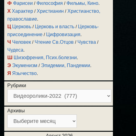
Ф
Фарисеи
/
Философия
/
Фильмы, Кино
.
Х
Характер
/
Христианин
/
Христианство,
православие
.
Ц
Церковь
/
Церковь и власть
/
Церковь-
присоединение
/
Цифровизация
.
Ч
Человек
/
Чтение Св.Отцов
/
Чувства
/
Чудеса
.
Ш
Шизофрения, Псих.болезни
.
Э
Экуменизм
/
Эпидемии, Пандемии
.
Я
Язычество
.
Рубрики
Архивы
Август 2026