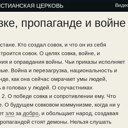
ИСТИАНСКАЯ ЦЕРКОВЬ
Виде
зке, пропаганде и войне
тане. Кто создал совок, и что он из себя
роится совок. О целях совка, войне, и
ния и оправдания войны. Чьи приказы исполняет
ные. Война и перезагрузка, национальность и
нде, как она сейчас омрачает умы людей,
 в головах у людей. О соучастниках
 2. О победе совка и сопротивлении ему. Что
. О будущем совковом коммунизме, когда ни у
ет
зло
за
добро
, и обольщает народ, создавая
пропагандой стоят демоны. Нельзя слушать