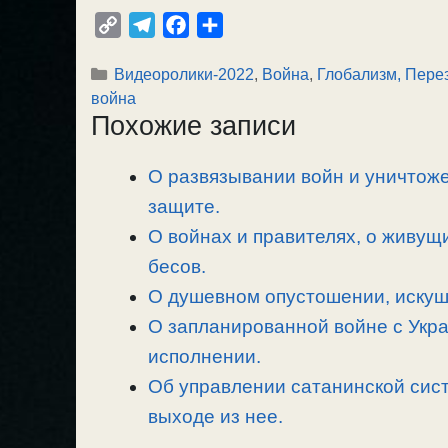
C
T
F
О
o
e
a
т
Рубрики
Видеоролики-2022
,
Война
,
Глобализм, Пере
p
l
c
п
война
y
e
e
р
Похожие записи
L
g
b
а
i
r
o
в
О развязывании войн и уничтоже
n
a
o
и
защите.
k
m
k
т
ь
О войнах и правителях, о живущ
бесов.
О душевном опустошении, искуше
О запланированной войне с Укра
исполнении.
Об управлении сатанинской сист
выходе из нее.