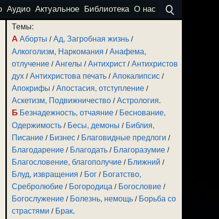
о
Аудио
Актуальное
Библиотека
О нас
Темы:
А
Аборты
/
Ад, Загробная жизнь
/
Алкоголизм, Наркомания
/
Анафема,
отлучение
/
Ангелы
/
Антихрист
/
Антихристов
дух
/
Антихристова печать
/
Апокалипсис
/
Апокрифы
/
Апостасия, отступление
/
Аскетизм, Подвижничество
/
Астрология
.
Б
Безнадежность, отчаяние
/
Беснование,
Одержимость
/
Бесы, демоны
/
Библия,
Писание
/
Бизнес
/
Благовидные предлоги
/
Благодарение
/
Благодать
/
Благоразумие
/
Благословение, благополучие
/
Ближний
/
Блуд, извращения
/
Бог
/
Богатство,
Сребролюбие
/
Богородица
/
Богословие
/
Богослужение
/
Болезнь, немощь
/
Борьба со
страстями
/
Брак
.