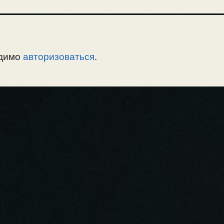
одимо
авторизоваться
.