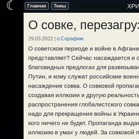
☾
Перейти
ХР
Главная
Темы
к
О совке, перезагру
содержимому
29.03.2022
|
о.Серафим.
О советском периоде и войне в Афганис
представляет? Сейчас насаждается и ст
благовидных предлогах для развязыва
Путин, и кому служат российские воен
насаждение совка. О совковой пропага
создавая иллюзии и другую реальность
распространения глобалистского совка
надо для прекращения войны в Украине
кого ничего не будет. Пропаганда выда
иллюзию в умах у людей. За совковой 