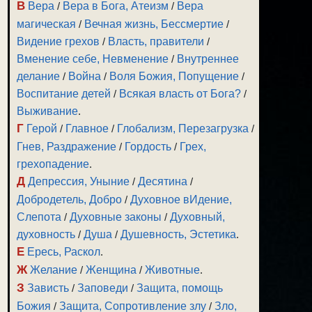
В
Вера
/
Вера в Бога, Атеизм
/
Вера
магическая
/
Вечная жизнь, Бессмертие
/
Видение грехов
/
Власть, правители
/
Вменение себе, Невменение
/
Внутреннее
делание
/
Война
/
Воля Божия, Попущение
/
Воспитание детей
/
Всякая власть от Бога?
/
Выживание
.
Г
Герой
/
Главное
/
Глобализм, Перезагрузка
/
Гнев, Раздражение
/
Гордость
/
Грех,
грехопадение
.
Д
Депрессия, Уныние
/
Десятина
/
Добродетель, Добро
/
Духовное вИдение,
Слепота
/
Духовные законы
/
Духовный,
духовность
/
Душа
/
Душевность, Эстетика
.
Е
Ересь, Раскол
.
Ж
Желание
/
Женщина
/
Животные
.
З
Зависть
/
Заповеди
/
Защита, помощь
Божия
/
Защита, Сопротивление злу
/
Зло,