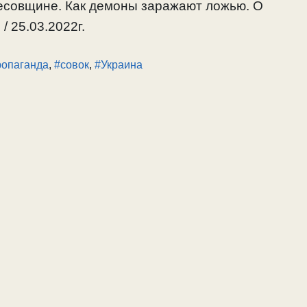
бесовщине. Как демоны заражают ложью. О
/ 25.03.2022г.
ропаганда
,
#совок
,
#Украина