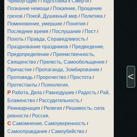
Чревоугодие
/
Подготовка к Смерти
/
Познание немощи
/
Покаяние, Прощение
грехов
/
Покой, Душевный мир
/
Политика
/
Поминовение, умершие
/
Понятия
/
Последнее время
/
Послушание
/
Пост
/
Похоть
/
Правда, Справедливость
/
Празднование праздников
/
Предведение,
Предопределение
/
Преемственность,
Священство
/
Прелесть, Самообольщение
/
Причастие
/
Пропаганда, Зомбирование
/
<
Проповедь
/
Пророчество
/
Простота
/
Протестанты
/
Психология
.
Р
Работа, Дела
/
Равнодушие
/
Радость
/
Рай,
Блаженство
/
Рассудительность
/
Реинкарнация
/
Религия
/
Решимость, сила
ревности
/
Россия
.
С
Самомнение, Самоуверенность
/
Самооправдание
/
Самоубийство
/