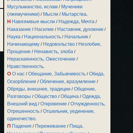
Мусульманство, ислам
/
Мученики
(лжемученики)
/
Мысли
/
Мытарства
.
Н
Навязчивые мысли
/
Надежда, Мечта
/
Наказание
/
Насилие
/
Наставник, духовник
/
Наука
/
Национальность
/
Начальник
/
Начинающему
/
Недовольство
/
Незлобие,
Прощение
/
Ненависть, злоба
/
Нераскаянность, Ожесточение
/
Нравственность
.
О
О нас
/
Обещание, Забывчивость
/
Обида,
Оскорбление
/
Обличение, вразумление
/
Обряды, внешнее, традиции
/
Общение,
Разговоры
/
Общество
/
Община
/
Одежда,
Внешний вид
/
Откровение
/
Отчужденность,
Отрешенность
/
Отшельник, уединение,
одиночество
.
П
Падения
/
Переживание
/
Пища,