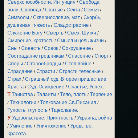
Сверхспособности, Интуиция
/
Свобода
воли, Свобода
/
Святые
/
Секта
/
Семья
/
Символы
/
Сквернословие, мат
/
Скорбь,
душевная тяжесть
/
Сладострастие
/
Служение Богу
/
Смерть
/
Смех, Шутки
/
Смирение, кротость
/
Смысл и цель жизни
/
Сны
/
Совесть
/
Совок
/
Сокрушение
/
Сострадание грешникам
/
Спасение
/
Спорт
/
Споры
/
Старообрядцы
/
Стоп войне
/
Страдание
/
Страсти
/
Страсти телесные
/
Страх
/
Страшный суд, Второе пришествие
Христа
/
Суд, Осуждение
/
Счастье, Успех
.
Т
Таинства
/
Таланты
/
Тело, плоть
/
Терпение
/
Технологии
/
Толкование Св.Писания
/
Тупость, глупость
/
Тщеславие
.
У
Удовольствие, Приятность
/
Украина, война
/
Умиление
/
Уничтожение
/
Уродство,
Красота
.