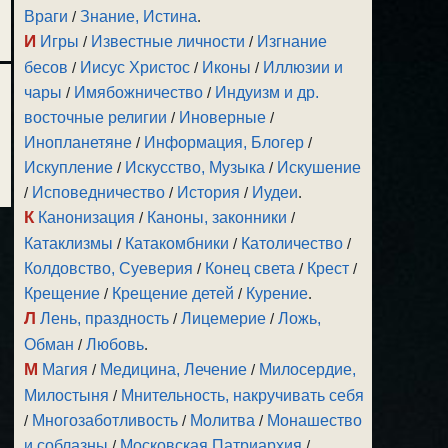
Враги
/
Знание, Истина
.
И
Игры
/
Известные личности
/
Изгнание
бесов
/
Иисус Христос
/
Иконы
/
Иллюзии и
чары
/
Имябожничество
/
Индуизм и др.
восточные религии
/
Иноверные
/
Инопланетяне
/
Информация, Блогер
/
Искупление
/
Искусство, Музыка
/
Искушение
/
Исповедничество
/
История
/
Иудеи
.
К
Канонизация
/
Каноны, законники
/
Катаклизмы
/
Катакомбники
/
Католичество
/
Колдовство, Суеверия
/
Конец света
/
Крест
/
Крещение
/
Крещение детей
/
Курение
.
Л
Лень, праздность
/
Лицемерие
/
Ложь,
Обман
/
Любовь
.
М
Магия
/
Медицина, Лечение
/
Милосердие,
Милостыня
/
Мнительность, накручивать себя
/
Многозаботливость
/
Молитва
/
Монашество
и соблазны
/
Московская Патриархия
/