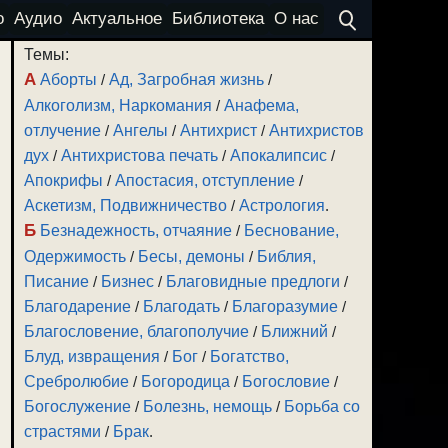
о
Аудио
Актуальное
Библиотека
О нас
Темы:
А
Аборты
/
Ад, Загробная жизнь
/
Алкоголизм, Наркомания
/
Анафема,
отлучение
/
Ангелы
/
Антихрист
/
Антихристов
дух
/
Антихристова печать
/
Апокалипсис
/
Апокрифы
/
Апостасия, отступление
/
Аскетизм, Подвижничество
/
Астрология
.
Б
Безнадежность, отчаяние
/
Беснование,
Одержимость
/
Бесы, демоны
/
Библия,
Писание
/
Бизнес
/
Благовидные предлоги
/
Благодарение
/
Благодать
/
Благоразумие
/
Благословение, благополучие
/
Ближний
/
Блуд, извращения
/
Бог
/
Богатство,
Сребролюбие
/
Богородица
/
Богословие
/
Богослужение
/
Болезнь, немощь
/
Борьба со
страстями
/
Брак
.