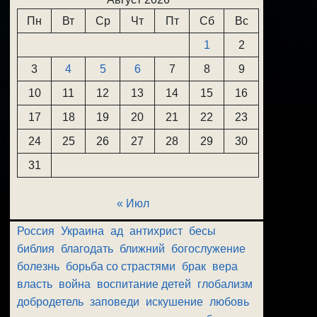
Пн
Вт
Ср
Чт
Пт
Сб
Вс
1
2
3
4
5
6
7
8
9
10
11
12
13
14
15
16
17
18
19
20
21
22
23
24
25
26
27
28
29
30
31
« Июл
Россия
Украина
ад
антихрист
бесы
библия
благодать
ближний
богослужение
болезнь
борьба со страстями
брак
вера
власть
война
воспитание детей
глобализм
добродетель
заповеди
искушение
любовь