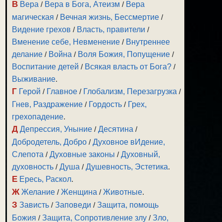
В
Вера
/
Вера в Бога, Атеизм
/
Вера
магическая
/
Вечная жизнь, Бессмертие
/
Видение грехов
/
Власть, правители
/
Вменение себе, Невменение
/
Внутреннее
делание
/
Война
/
Воля Божия, Попущение
/
Воспитание детей
/
Всякая власть от Бога?
/
Выживание
.
Г
Герой
/
Главное
/
Глобализм, Перезагрузка
/
Гнев, Раздражение
/
Гордость
/
Грех,
грехопадение
.
Д
Депрессия, Уныние
/
Десятина
/
Добродетель, Добро
/
Духовное вИдение,
Слепота
/
Духовные законы
/
Духовный,
духовность
/
Душа
/
Душевность, Эстетика
.
Е
Ересь, Раскол
.
Ж
Желание
/
Женщина
/
Животные
.
З
Зависть
/
Заповеди
/
Защита, помощь
Божия
/
Защита, Сопротивление злу
/
Зло,