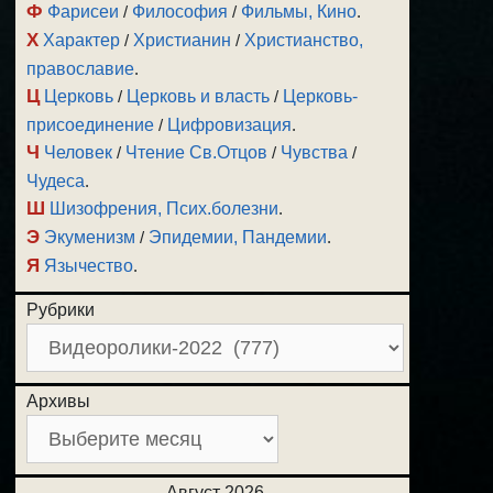
Ф
Фарисеи
/
Философия
/
Фильмы, Кино
.
Х
Характер
/
Христианин
/
Христианство,
православие
.
Ц
Церковь
/
Церковь и власть
/
Церковь-
присоединение
/
Цифровизация
.
Ч
Человек
/
Чтение Св.Отцов
/
Чувства
/
Чудеса
.
Ш
Шизофрения, Псих.болезни
.
Э
Экуменизм
/
Эпидемии, Пандемии
.
Я
Язычество
.
Рубрики
Архивы
Август 2026