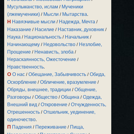
Мусульманство, ислам
/
Мученики
(лжемученики)
/
Мысли
/
Мытарства
.
Н
Навязчивые мысли
/
Надежда, Мечта
/
Наказание
/
Насилие
/
Наставник, духовник
/
Наука
/
Национальность
/
Начальник
/
Начинающему
/
Недовольство
/
Незлобие,
Прощение
/
Ненависть, злоба
/
Нераскаянность, Ожесточение
/
Нравственность
.
О
О нас
/
Обещание, Забывчивость
/
Обида,
Оскорбление
/
Обличение, вразумление
/
Обряды, внешнее, традиции
/
Общение,
Разговоры
/
Общество
/
Община
/
Одежда,
Внешний вид
/
Откровение
/
Отчужденность,
Отрешенность
/
Отшельник, уединение,
одиночество
.
П
Падения
/
Переживание
/
Пища,