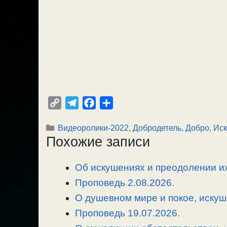
C
T
F
О
o
e
a
т
Рубрики
Видеоролики-2022
,
Добродетель, Добро
,
Ис
p
l
c
п
Похожие записи
y
e
e
р
L
g
b
а
Об искушениях и преодолении их
i
r
o
в
n
Проповедь 2.08.2026.
a
o
и
k
m
k
т
О душевном мире и покое, искуш
ь
Проповедь 19.07.2026.