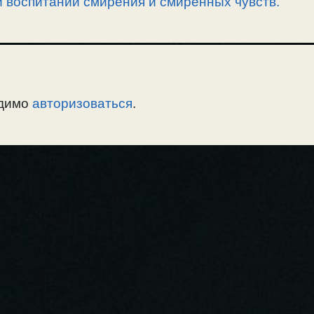
 воспитании смирения и смиренных чувств.
одимо
авторизоваться
.