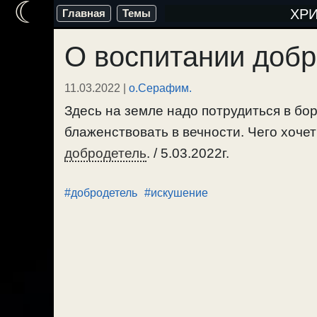
☾
Перейти
ХР
Главная
Темы
к
О воспитании доб
содержимому
11.03.2022
|
о.Серафим.
Здесь на земле надо потрудиться в бо
блаженствовать в вечности. Чего хоче
добродетель
. / 5.03.2022г.
#добродетель
#искушение