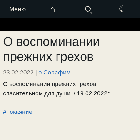
⌂
☾
Меню
Перейти
к
О воспоминании
содержимому
прежних грехов
23.02.2022
|
о.Серафим.
О воспоминании прежних грехов,
спасительном для души. / 19.02.2022г.
#покаяние