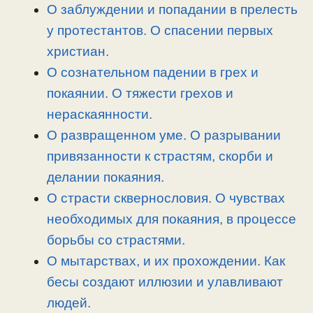
n
a
o
и
О заблуждении и попадании в прелесть
k
m
k
т
у протестантов. О спасении первых
ь
христиан.
О сознательном падении в грех и
покаянии. О тяжести грехов и
нераскаянности.
О развращенном уме. О разрывании
привязанности к страстям, скорби и
делании покаяния.
О страсти сквернословия. О чувствах
необходимых для покаяния, в процессе
борьбы со страстями.
О мытарствах, и их прохождении. Как
бесы создают иллюзии и улавливают
людей.