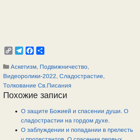
C
T
F
О
o
e
a
т
Рубрики
Аскетизм, Подвижничество
,
p
l
c
п
y
e
e
р
Видеоролики-2022
,
Сладострастие
,
L
g
b
а
Толкование Св.Писания
i
r
o
в
Похожие записи
n
a
o
и
k
m
k
т
О защите Божией и спасении души. О
ь
сладострастии на гордом духе.
О заблуждении и попадании в прелесть
у протестантов. О спасении первых