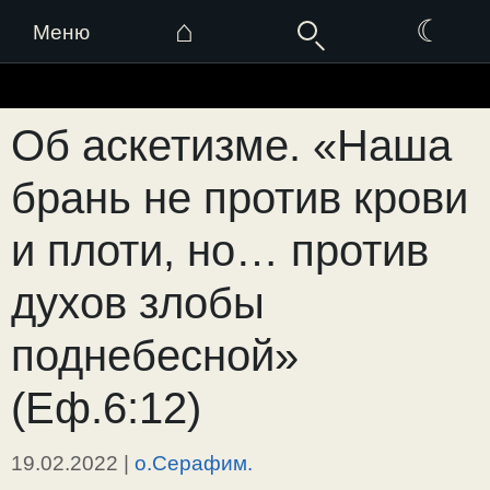
⌂
☾
Меню
Перейти
к
Об аскетизме. «Наша
содержимому
брань не против крови
и плоти, но… против
духов злобы
поднебесной»
(Еф.6:12)
19.02.2022
|
о.Серафим.