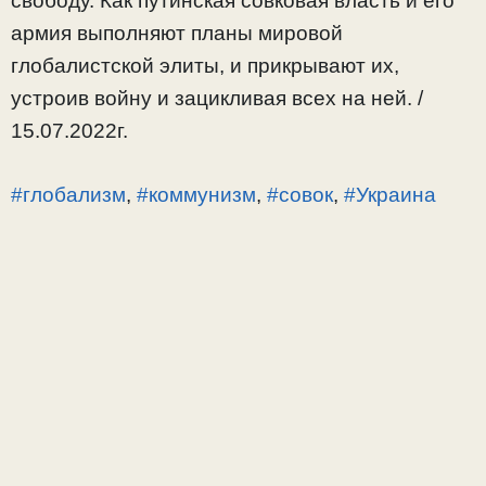
свободу. Как путинская совковая власть и его
армия выполняют планы мировой
глобалистской элиты, и прикрывают их,
устроив войну и зацикливая всех на ней. /
15.07.2022г.
#глобализм
,
#коммунизм
,
#совок
,
#Украина