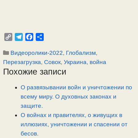
C
T
F
О
o
e
a
т
Рубрики
Видеоролики-2022
,
Глобализм,
p
l
c
п
y
e
e
р
Перезагрузка
,
Совок
,
Украина, война
L
g
b
а
Похожие записи
i
r
o
в
n
a
o
и
О развязывании войн и уничтожении по
k
m
k
т
всему миру. О духовных законах и
ь
защите.
О войнах и правителях, о живущих в
иллюзиях, уничтожении и спасении от
бесов.