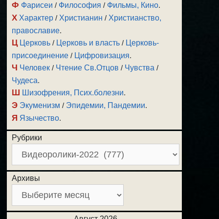
Ф
Фарисеи
/
Философия
/
Фильмы, Кино
.
Х
Характер
/
Христианин
/
Христианство,
православие
.
Ц
Церковь
/
Церковь и власть
/
Церковь-
присоединение
/
Цифровизация
.
Ч
Человек
/
Чтение Св.Отцов
/
Чувства
/
Чудеса
.
Ш
Шизофрения, Псих.болезни
.
Э
Экуменизм
/
Эпидемии, Пандемии
.
Я
Язычество
.
Рубрики
Архивы
Август 2026