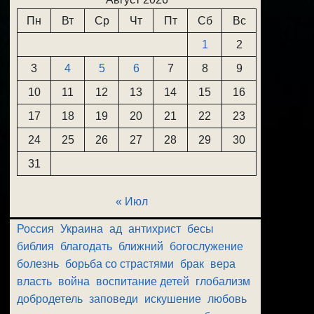
Пн
Вт
Ср
Чт
Пт
Сб
Вс
1
2
3
4
5
6
7
8
9
10
11
12
13
14
15
16
17
18
19
20
21
22
23
24
25
26
27
28
29
30
31
« Июл
Россия
Украина
ад
антихрист
бесы
библия
благодать
ближний
богослужение
болезнь
борьба со страстями
брак
вера
власть
война
воспитание детей
глобализм
добродетель
заповеди
искушение
любовь