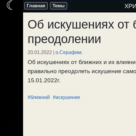
☾
Перейти
ХР
Главная
Темы
к
Об искушениях от 
содержимому
преодолении
20.01.2022
|
о.Серафим.
Об искушениях от ближних и их влияни
правильно преодолеть искушение самом
15.01.2022г.
#ближний
#искушение