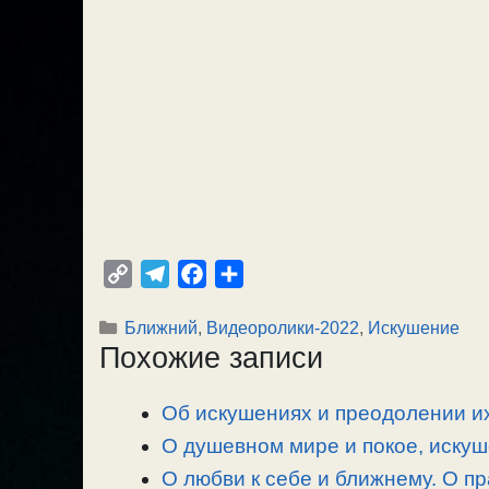
C
T
F
О
o
e
a
т
Рубрики
Ближний
,
Видеоролики-2022
,
Искушение
p
l
c
п
Похожие записи
y
e
e
р
L
g
b
а
Об искушениях и преодолении их
i
r
o
в
n
О душевном мире и покое, искуш
a
o
и
k
m
k
т
О любви к себе и ближнему. О п