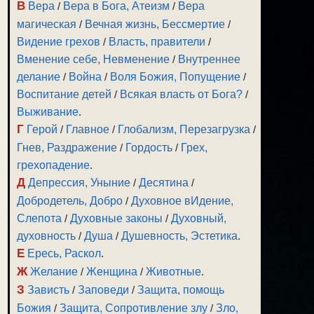
В
Вера
/
Вера в Бога, Атеизм
/
Вера
магическая
/
Вечная жизнь, Бессмертие
/
Видение грехов
/
Власть, правители
/
Вменение себе, Невменение
/
Внутреннее
делание
/
Война
/
Воля Божия, Попущение
/
Воспитание детей
/
Всякая власть от Бога?
/
Выживание
.
Г
Герой
/
Главное
/
Глобализм, Перезагрузка
/
Гнев, Раздражение
/
Гордость
/
Грех,
грехопадение
.
Д
Депрессия, Уныние
/
Десятина
/
Добродетель, Добро
/
Духовное вИдение,
Слепота
/
Духовные законы
/
Духовный,
духовность
/
Душа
/
Душевность, Эстетика
.
Е
Ересь, Раскол
.
Ж
Желание
/
Женщина
/
Животные
.
З
Зависть
/
Заповеди
/
Защита, помощь
Божия
/
Защита, Сопротивление злу
/
Зло,