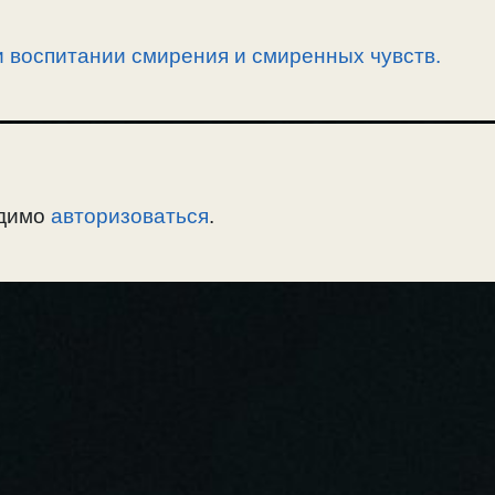
 воспитании смирения и смиренных чувств.
одимо
авторизоваться
.