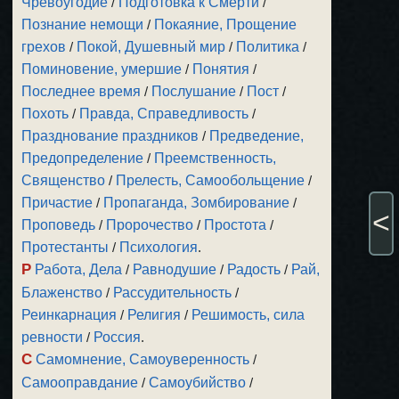
Чревоугодие
/
Подготовка к Смерти
/
Познание немощи
/
Покаяние, Прощение
грехов
/
Покой, Душевный мир
/
Политика
/
Поминовение, умершие
/
Понятия
/
Последнее время
/
Послушание
/
Пост
/
Похоть
/
Правда, Справедливость
/
Празднование праздников
/
Предведение,
Предопределение
/
Преемственность,
Священство
/
Прелесть, Самообольщение
/
Причастие
/
Пропаганда, Зомбирование
/
<
Проповедь
/
Пророчество
/
Простота
/
Протестанты
/
Психология
.
Р
Работа, Дела
/
Равнодушие
/
Радость
/
Рай,
Блаженство
/
Рассудительность
/
Реинкарнация
/
Религия
/
Решимость, сила
ревности
/
Россия
.
С
Самомнение, Самоуверенность
/
Самооправдание
/
Самоубийство
/