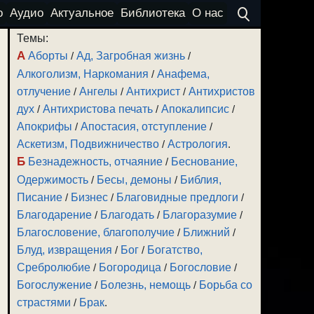
о
Аудио
Актуальное
Библиотека
О нас
Темы:
А
Аборты
/
Ад, Загробная жизнь
/
Алкоголизм, Наркомания
/
Анафема,
отлучение
/
Ангелы
/
Антихрист
/
Антихристов
дух
/
Антихристова печать
/
Апокалипсис
/
Апокрифы
/
Апостасия, отступление
/
Аскетизм, Подвижничество
/
Астрология
.
Б
Безнадежность, отчаяние
/
Беснование,
Одержимость
/
Бесы, демоны
/
Библия,
Писание
/
Бизнес
/
Благовидные предлоги
/
Благодарение
/
Благодать
/
Благоразумие
/
Благословение, благополучие
/
Ближний
/
Блуд, извращения
/
Бог
/
Богатство,
Сребролюбие
/
Богородица
/
Богословие
/
Богослужение
/
Болезнь, немощь
/
Борьба со
страстями
/
Брак
.