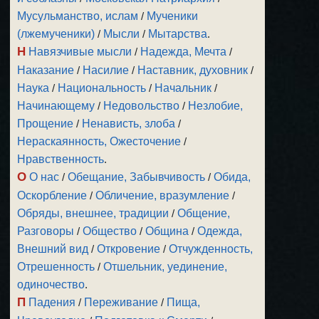
Мусульманство, ислам
/
Мученики
(лжемученики)
/
Мысли
/
Мытарства
.
Н
Навязчивые мысли
/
Надежда, Мечта
/
Наказание
/
Насилие
/
Наставник, духовник
/
Наука
/
Национальность
/
Начальник
/
Начинающему
/
Недовольство
/
Незлобие,
Прощение
/
Ненависть, злоба
/
Нераскаянность, Ожесточение
/
Нравственность
.
О
О нас
/
Обещание, Забывчивость
/
Обида,
Оскорбление
/
Обличение, вразумление
/
Обряды, внешнее, традиции
/
Общение,
Разговоры
/
Общество
/
Община
/
Одежда,
Внешний вид
/
Откровение
/
Отчужденность,
Отрешенность
/
Отшельник, уединение,
одиночество
.
П
Падения
/
Переживание
/
Пища,