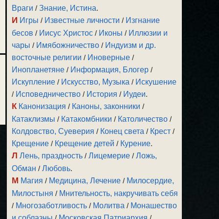
Враги
/
Знание, Истина
.
И
Игры
/
Известные личности
/
Изгнание
бесов
/
Иисус Христос
/
Иконы
/
Иллюзии и
чары
/
Имябожничество
/
Индуизм и др.
восточные религии
/
Иноверные
/
Инопланетяне
/
Информация, Блогер
/
Искупление
/
Искусство, Музыка
/
Искушение
/
Исповедничество
/
История
/
Иудеи
.
К
Канонизация
/
Каноны, законники
/
Катаклизмы
/
Катакомбники
/
Католичество
/
Колдовство, Суеверия
/
Конец света
/
Крест
/
Крещение
/
Крещение детей
/
Курение
.
Л
Лень, праздность
/
Лицемерие
/
Ложь,
Обман
/
Любовь
.
М
Магия
/
Медицина, Лечение
/
Милосердие,
Милостыня
/
Мнительность, накручивать себя
/
Многозаботливость
/
Молитва
/
Монашество
и соблазны
/
Московская Патриархия
/