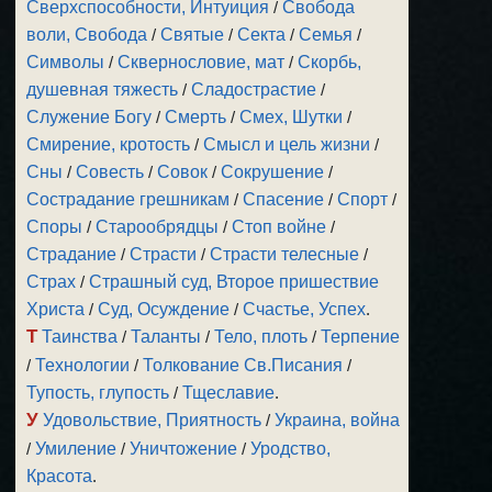
Сверхспособности, Интуиция
/
Свобода
воли, Свобода
/
Святые
/
Секта
/
Семья
/
Символы
/
Сквернословие, мат
/
Скорбь,
душевная тяжесть
/
Сладострастие
/
Служение Богу
/
Смерть
/
Смех, Шутки
/
Смирение, кротость
/
Смысл и цель жизни
/
Сны
/
Совесть
/
Совок
/
Сокрушение
/
Сострадание грешникам
/
Спасение
/
Спорт
/
Споры
/
Старообрядцы
/
Стоп войне
/
Страдание
/
Страсти
/
Страсти телесные
/
Страх
/
Страшный суд, Второе пришествие
Христа
/
Суд, Осуждение
/
Счастье, Успех
.
Т
Таинства
/
Таланты
/
Тело, плоть
/
Терпение
/
Технологии
/
Толкование Св.Писания
/
Тупость, глупость
/
Тщеславие
.
У
Удовольствие, Приятность
/
Украина, война
/
Умиление
/
Уничтожение
/
Уродство,
Красота
.