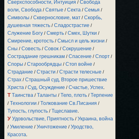
Сверхспособности, Интуиция
/
Свобода
воли, Свобода
/
Святые
/
Секта
/
Семья
/
Символы
/
Сквернословие, мат
/
Скорбь,
душевная тяжесть
/
Сладострастие
/
Служение Богу
/
Смерть
/
Смех, Шутки
/
Смирение, кротость
/
Смысл и цель жизни
/
Сны
/
Совесть
/
Совок
/
Сокрушение
/
Сострадание грешникам
/
Спасение
/
Спорт
/
Споры
/
Старообрядцы
/
Стоп войне
/
Страдание
/
Страсти
/
Страсти телесные
/
Страх
/
Страшный суд, Второе пришествие
Христа
/
Суд, Осуждение
/
Счастье, Успех
.
Т
Таинства
/
Таланты
/
Тело, плоть
/
Терпение
/
Технологии
/
Толкование Св.Писания
/
Тупость, глупость
/
Тщеславие
.
У
Удовольствие, Приятность
/
Украина, война
/
Умиление
/
Уничтожение
/
Уродство,
Красота
.