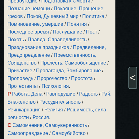
Чревоугодие
/
Подготовка к Смерти
/
Познание немощи
/
Покаяние, Прощение
грехов
/
Покой, Душевный мир
/
Политика
/
Поминовение, умершие
/
Понятия
/
Последнее время
/
Послушание
/
Пост
/
Похоть
/
Правда, Справедливость
/
Празднование праздников
/
Предведение,
Предопределение
/
Преемственность,
Священство
/
Прелесть, Самообольщение
/
Причастие
/
Пропаганда, Зомбирование
/
<
Проповедь
/
Пророчество
/
Простота
/
Протестанты
/
Психология
.
Р
Работа, Дела
/
Равнодушие
/
Радость
/
Рай,
Блаженство
/
Рассудительность
/
Реинкарнация
/
Религия
/
Решимость, сила
ревности
/
Россия
.
С
Самомнение, Самоуверенность
/
Самооправдание
/
Самоубийство
/