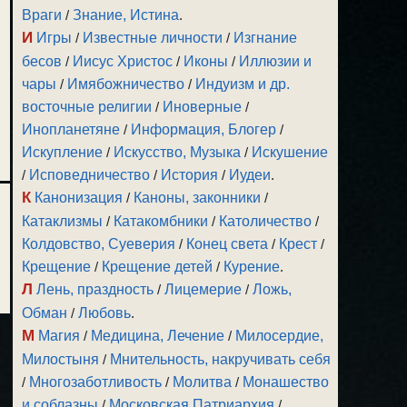
Враги
/
Знание, Истина
.
И
Игры
/
Известные личности
/
Изгнание
бесов
/
Иисус Христос
/
Иконы
/
Иллюзии и
чары
/
Имябожничество
/
Индуизм и др.
восточные религии
/
Иноверные
/
Инопланетяне
/
Информация, Блогер
/
Искупление
/
Искусство, Музыка
/
Искушение
/
Исповедничество
/
История
/
Иудеи
.
К
Канонизация
/
Каноны, законники
/
Катаклизмы
/
Катакомбники
/
Католичество
/
Колдовство, Суеверия
/
Конец света
/
Крест
/
Крещение
/
Крещение детей
/
Курение
.
Л
Лень, праздность
/
Лицемерие
/
Ложь,
Обман
/
Любовь
.
М
Магия
/
Медицина, Лечение
/
Милосердие,
Милостыня
/
Мнительность, накручивать себя
/
Многозаботливость
/
Молитва
/
Монашество
и соблазны
/
Московская Патриархия
/