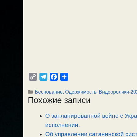
C
T
F
О
o
e
a
т
Рубрики
Беснование, Одержимость
,
Видеоролики-20
p
l
c
п
Похожие записи
y
e
e
р
L
g
b
а
О запланированной войне с Укра
i
r
o
в
n
исполнении.
a
o
и
k
m
k
т
Об управлении сатанинской сист