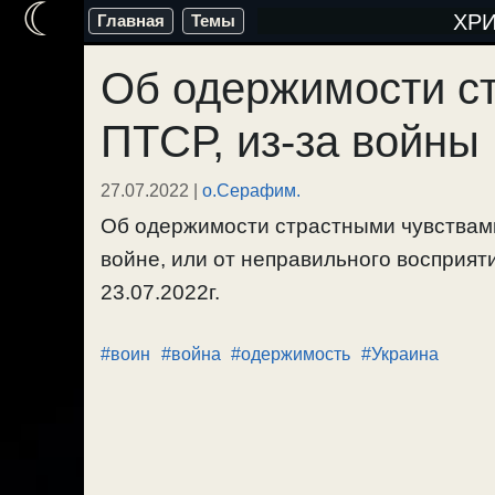
☾
Перейти
ХР
Главная
Темы
к
Об одержимости с
содержимому
ПТСР, из-за войны
27.07.2022
|
о.Серафим.
Об одержимости страстными чувствами
войне, или от неправильного восприят
23.07.2022г.
#воин
#война
#одержимость
#Украина