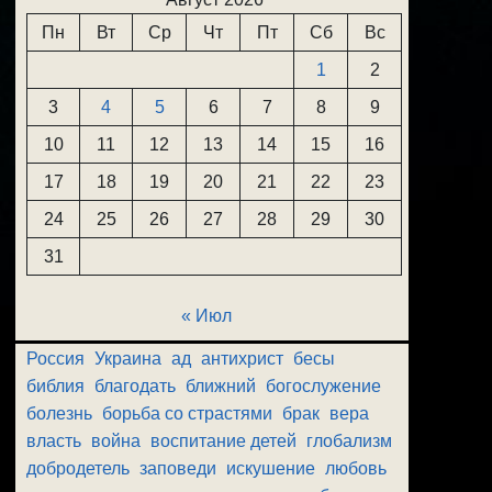
Пн
Вт
Ср
Чт
Пт
Сб
Вс
1
2
3
4
5
6
7
8
9
10
11
12
13
14
15
16
17
18
19
20
21
22
23
24
25
26
27
28
29
30
31
« Июл
Россия
Украина
ад
антихрист
бесы
библия
благодать
ближний
богослужение
болезнь
борьба со страстями
брак
вера
власть
война
воспитание детей
глобализм
добродетель
заповеди
искушение
любовь