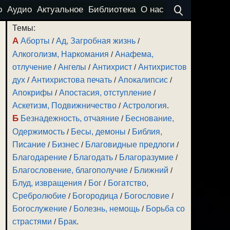
о
Аудио
Актуальное
Библиотека
О нас
Темы:
А
Аборты
/
Ад, Загробная жизнь
/
Алкоголизм, Наркомания
/
Анафема,
отлучение
/
Ангелы
/
Антихрист
/
Антихристов
дух
/
Антихристова печать
/
Апокалипсис
/
Апокрифы
/
Апостасия, отступление
/
Аскетизм, Подвижничество
/
Астрология
.
Б
Безнадежность, отчаяние
/
Беснование,
Одержимость
/
Бесы, демоны
/
Библия,
Писание
/
Бизнес
/
Благовидные предлоги
/
Благодарение
/
Благодать
/
Благоразумие
/
Благословение, благополучие
/
Ближний
/
Блуд, извращения
/
Бог
/
Богатство,
Сребролюбие
/
Богородица
/
Богословие
/
Богослужение
/
Болезнь, немощь
/
Борьба со
страстями
/
Брак
.