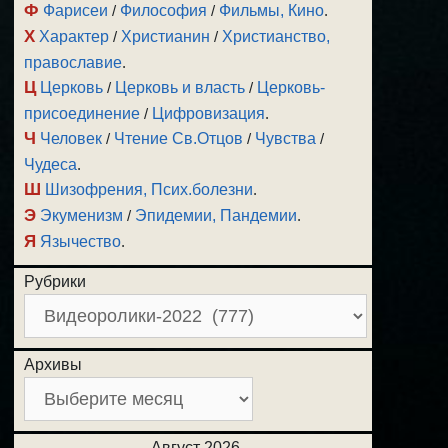
Ф
Фарисеи
/
Философия
/
Фильмы, Кино
.
Х
Характер
/
Христианин
/
Христианство,
православие
.
Ц
Церковь
/
Церковь и власть
/
Церковь-
присоединение
/
Цифровизация
.
Ч
Человек
/
Чтение Св.Отцов
/
Чувства
/
Чудеса
.
Ш
Шизофрения, Псих.болезни
.
Э
Экуменизм
/
Эпидемии, Пандемии
.
Я
Язычество
.
Рубрики
Архивы
Август 2026