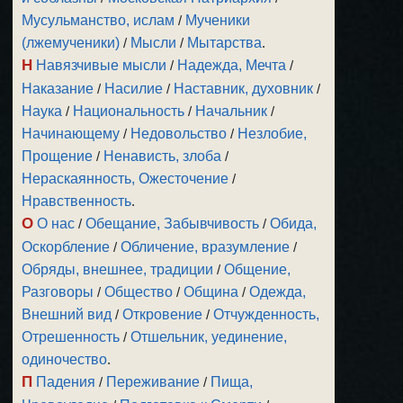
Мусульманство, ислам
/
Мученики
(лжемученики)
/
Мысли
/
Мытарства
.
Н
Навязчивые мысли
/
Надежда, Мечта
/
Наказание
/
Насилие
/
Наставник, духовник
/
Наука
/
Национальность
/
Начальник
/
Начинающему
/
Недовольство
/
Незлобие,
Прощение
/
Ненависть, злоба
/
Нераскаянность, Ожесточение
/
Нравственность
.
О
О нас
/
Обещание, Забывчивость
/
Обида,
Оскорбление
/
Обличение, вразумление
/
Обряды, внешнее, традиции
/
Общение,
Разговоры
/
Общество
/
Община
/
Одежда,
Внешний вид
/
Откровение
/
Отчужденность,
Отрешенность
/
Отшельник, уединение,
одиночество
.
П
Падения
/
Переживание
/
Пища,