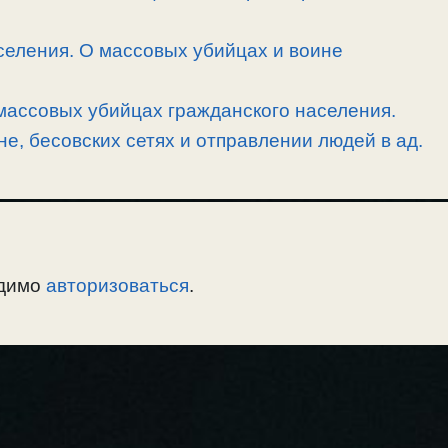
селения. О массовых убийцах и воине
массовых убийцах гражданского населения.
е, бесовских сетях и отправлении людей в ад.
одимо
авторизоваться
.