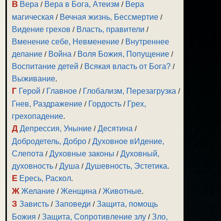
В
Вера
/
Вера в Бога, Атеизм
/
Вера
магическая
/
Вечная жизнь, Бессмертие
/
Видение грехов
/
Власть, правители
/
Вменение себе, Невменение
/
Внутреннее
делание
/
Война
/
Воля Божия, Попущение
/
Воспитание детей
/
Всякая власть от Бога?
/
Выживание
.
Г
Герой
/
Главное
/
Глобализм, Перезагрузка
/
Гнев, Раздражение
/
Гордость
/
Грех,
грехопадение
.
Д
Депрессия, Уныние
/
Десятина
/
Добродетель, Добро
/
Духовное вИдение,
Слепота
/
Духовные законы
/
Духовный,
духовность
/
Душа
/
Душевность, Эстетика
.
Е
Ересь, Раскол
.
Ж
Желание
/
Женщина
/
Животные
.
З
Зависть
/
Заповеди
/
Защита, помощь
Божия
/
Защита, Сопротивление злу
/
Зло,