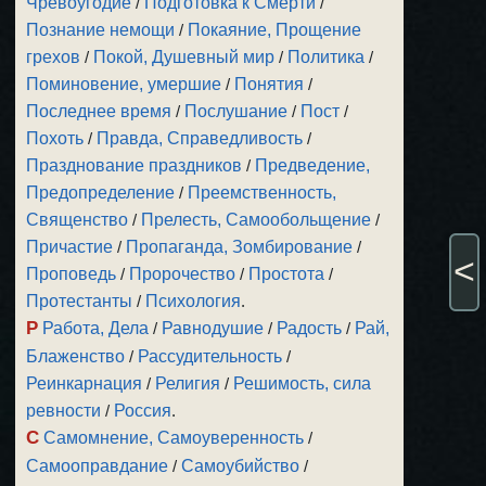
Чревоугодие
/
Подготовка к Смерти
/
Познание немощи
/
Покаяние, Прощение
грехов
/
Покой, Душевный мир
/
Политика
/
Поминовение, умершие
/
Понятия
/
Последнее время
/
Послушание
/
Пост
/
Похоть
/
Правда, Справедливость
/
Празднование праздников
/
Предведение,
Предопределение
/
Преемственность,
Священство
/
Прелесть, Самообольщение
/
Причастие
/
Пропаганда, Зомбирование
/
<
Проповедь
/
Пророчество
/
Простота
/
Протестанты
/
Психология
.
Р
Работа, Дела
/
Равнодушие
/
Радость
/
Рай,
Блаженство
/
Рассудительность
/
Реинкарнация
/
Религия
/
Решимость, сила
ревности
/
Россия
.
С
Самомнение, Самоуверенность
/
Самооправдание
/
Самоубийство
/