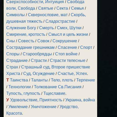
Сверхспособности, Интуиция
/
Свобода
воли, Свобода
/
Святые
/
Секта
/
Семья
/
Символы
/
Сквернословие, мат
/
Скорбь,
душевная тяжесть
/
Сладострастие
/
Служение Богу
/
Смерть
/
Смех, Шутки
/
Смирение, кротость
/
Смысл и цель жизни
/
Сны
/
Совесть
/
Совок
/
Сокрушение
/
Сострадание грешникам
/
Спасение
/
Спорт
/
Споры
/
Старообрядцы
/
Стоп войне
/
Страдание
/
Страсти
/
Страсти телесные
/
Страх
/
Страшный суд, Второе пришествие
Христа
/
Суд, Осуждение
/
Счастье, Успех
.
Т
Таинства
/
Таланты
/
Тело, плоть
/
Терпение
/
Технологии
/
Толкование Св.Писания
/
Тупость, глупость
/
Тщеславие
.
У
Удовольствие, Приятность
/
Украина, война
/
Умиление
/
Уничтожение
/
Уродство,
Красота
.