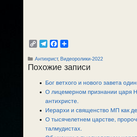
C
T
F
О
o
e
a
т
Рубрики
Антихрист
,
Видеоролики-2022
p
l
c
п
Похожие записи
y
e
e
р
L
g
b
а
Бог ветхого и нового завета один
i
r
o
в
n
О лицемерном признании царя Ник
a
o
и
k
m
k
т
антихристе.
ь
Иерархи и священство МП как де
О тысячелетнем царстве, пророч
талмудистах.