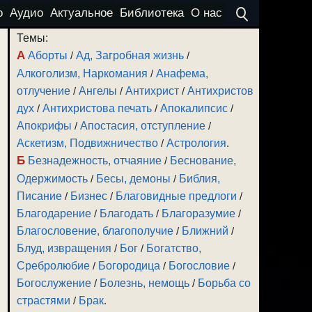
о
Аудио
Актуальное
Библиотека
О нас
Темы:
А
Аборты
/
Ад, Загробная жизнь
/
Алкоголизм, Наркомания
/
Анафема,
отлучение
/
Ангелы
/
Антихрист
/
Антихристов
дух
/
Антихристова печать
/
Апокалипсис
/
Апокрифы
/
Апостасия, отступление
/
Аскетизм, Подвижничество
/
Астрология
.
Б
Безнадежность, отчаяние
/
Беснование,
Одержимость
/
Бесы, демоны
/
Библия,
Писание
/
Бизнес
/
Благовидные предлоги
/
Благодарение
/
Благодать
/
Благоразумие
/
Благословение, благополучие
/
Ближний
/
Блуд, извращения
/
Бог
/
Богатство,
Сребролюбие
/
Богородица
/
Богословие
/
Богослужение
/
Болезнь, немощь
/
Борьба со
страстями
/
Брак
.