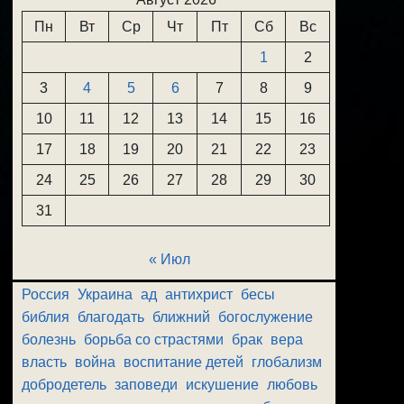
Пн
Вт
Ср
Чт
Пт
Сб
Вс
1
2
3
4
5
6
7
8
9
10
11
12
13
14
15
16
17
18
19
20
21
22
23
24
25
26
27
28
29
30
31
« Июл
Россия
Украина
ад
антихрист
бесы
библия
благодать
ближний
богослужение
болезнь
борьба со страстями
брак
вера
власть
война
воспитание детей
глобализм
добродетель
заповеди
искушение
любовь