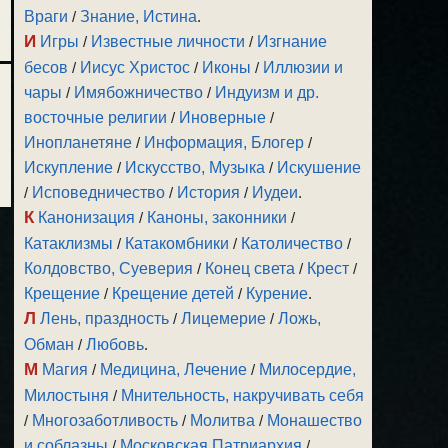
Враги
/
Знание, Истина
.
И
Игры
/
Известные личности
/
Изгнание
бесов
/
Иисус Христос
/
Иконы
/
Иллюзии и
чары
/
Имябожничество
/
Индуизм и др.
восточные религии
/
Иноверные
/
Инопланетяне
/
Информация, Блогер
/
Искупление
/
Искусство, Музыка
/
Искушение
/
Исповедничество
/
История
/
Иудеи
.
К
Канонизация
/
Каноны, законники
/
Катаклизмы
/
Катакомбники
/
Католичество
/
Колдовство, Суеверия
/
Конец света
/
Крест
/
Крещение
/
Крещение детей
/
Курение
.
Л
Лень, праздность
/
Лицемерие
/
Ложь,
Обман
/
Любовь
.
М
Магия
/
Медицина, Лечение
/
Милосердие,
Милостыня
/
Мнительность, накручивать себя
/
Многозаботливость
/
Молитва
/
Монашество
и соблазны
/
Московская Патриархия
/