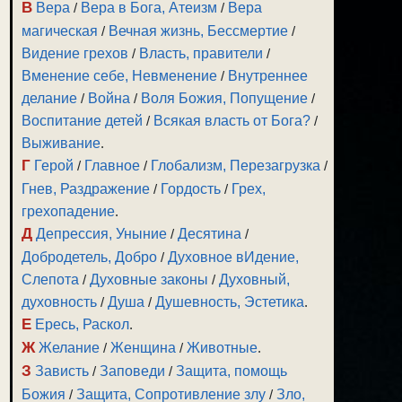
В
Вера
/
Вера в Бога, Атеизм
/
Вера
магическая
/
Вечная жизнь, Бессмертие
/
Видение грехов
/
Власть, правители
/
Вменение себе, Невменение
/
Внутреннее
делание
/
Война
/
Воля Божия, Попущение
/
Воспитание детей
/
Всякая власть от Бога?
/
Выживание
.
Г
Герой
/
Главное
/
Глобализм, Перезагрузка
/
Гнев, Раздражение
/
Гордость
/
Грех,
грехопадение
.
Д
Депрессия, Уныние
/
Десятина
/
Добродетель, Добро
/
Духовное вИдение,
Слепота
/
Духовные законы
/
Духовный,
духовность
/
Душа
/
Душевность, Эстетика
.
Е
Ересь, Раскол
.
Ж
Желание
/
Женщина
/
Животные
.
З
Зависть
/
Заповеди
/
Защита, помощь
Божия
/
Защита, Сопротивление злу
/
Зло,