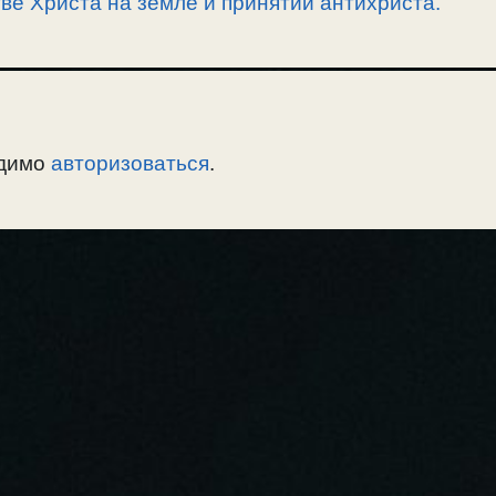
ве Христа на земле и принятии антихриста.
одимо
авторизоваться
.