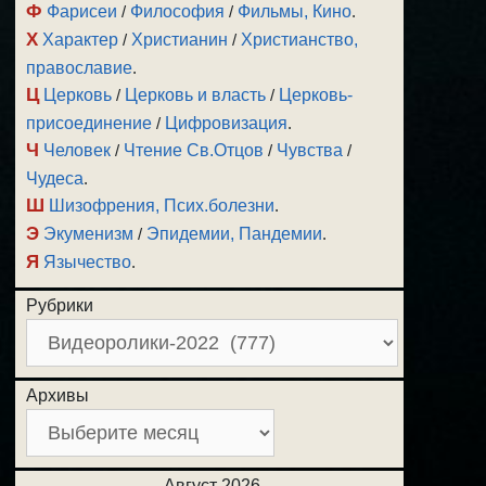
Ф
Фарисеи
/
Философия
/
Фильмы, Кино
.
Х
Характер
/
Христианин
/
Христианство,
православие
.
Ц
Церковь
/
Церковь и власть
/
Церковь-
присоединение
/
Цифровизация
.
Ч
Человек
/
Чтение Св.Отцов
/
Чувства
/
Чудеса
.
Ш
Шизофрения, Псих.болезни
.
Э
Экуменизм
/
Эпидемии, Пандемии
.
Я
Язычество
.
Рубрики
Архивы
Август 2026