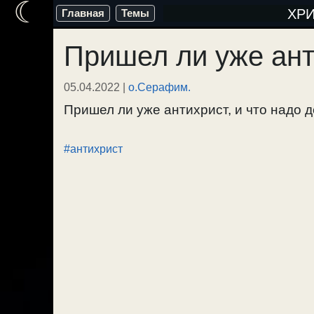
☾
Перейти
ХР
Главная
Темы
к
Пришел ли уже ант
содержимому
05.04.2022
|
о.Серафим.
Пришел ли уже антихрист, и что надо де
#антихрист