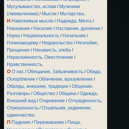
Мусульманство, ислам
/
Мученики
(лжемученики)
/
Мысли
/
Мытарства
.
Н
Навязчивые мысли
/
Надежда, Мечта
/
Наказание
/
Насилие
/
Наставник, духовник
/
Наука
/
Национальность
/
Начальник
/
Начинающему
/
Недовольство
/
Незлобие,
Прощение
/
Ненависть, злоба
/
Нераскаянность, Ожесточение
/
Нравственность
.
О
О нас
/
Обещание, Забывчивость
/
Обида,
Оскорбление
/
Обличение, вразумление
/
Обряды, внешнее, традиции
/
Общение,
Разговоры
/
Общество
/
Община
/
Одежда,
Внешний вид
/
Откровение
/
Отчужденность,
Отрешенность
/
Отшельник, уединение,
одиночество
.
П
Падения
/
Переживание
/
Пища,