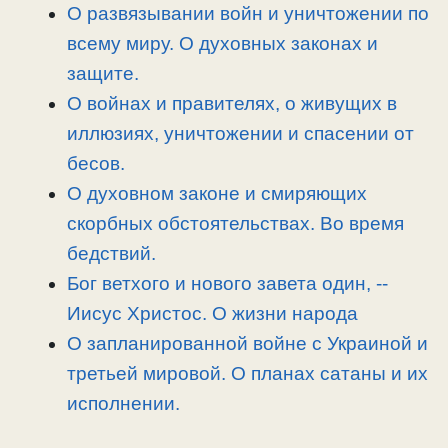
n
a
o
и
О развязывании войн и уничтожении по
k
m
k
т
всему миру. О духовных законах и
ь
защите.
О войнах и правителях, о живущих в
иллюзиях, уничтожении и спасении от
бесов.
О духовном законе и смиряющих
скорбных обстоятельствах. Во время
бедствий.
Бог ветхого и нового завета один, -­
Иисус Христос. О жизни народа
О запланированной войне с Украиной и
третьей мировой. О планах сатаны и их
исполнении.