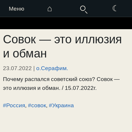
⌂
☾
Меню
Перейти
к
Совок — это иллюзия
содержимому
и обман
23.07.2022
|
о.Серафим.
Почему распался советский союз? Совок —
это иллюзия и обман. / 15.07.2022г.
#Россия
,
#совок
,
#Украина