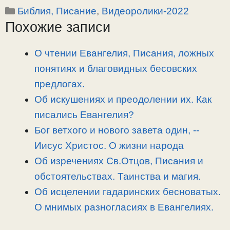
Рубрики
Библия, Писание
,
Видеоролики-2022
p
l
c
п
Похожие записи
y
e
e
р
L
g
b
а
i
r
o
в
О чтении Евангелия, Писания, ложных
n
a
o
и
понятиях и благовидных бесовских
k
m
k
т
предлогах.
ь
Об искушениях и преодолении их. Как
писались Евангелия?
Бог ветхого и нового завета один, -­
Иисус Христос. О жизни народа
Об изречениях Св.Отцов, Писания и
обстоятельствах. Таинства и магия.
Об исцелении гадаринских бесноватых.
О мнимых разногласиях в Евангелиях.