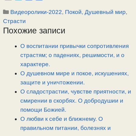
o
e
a
т
Рубрики
Видеоролики-2022
,
Покой, Душевный мир
,
p
l
c
п
y
e
e
р
Страсти
L
g
b
а
Похожие записи
i
r
o
в
n
a
o
и
О воспитании привычки сопротивления
k
m
k
т
страстям; о падениях, решимости, и о
ь
характере.
О душевном мире и покое, искушениях,
защите и уничтожении.
О сладострастии, чувстве приятности, и
смирении в скорбях. О добродушии и
помощи Божией.
О любви к себе и ближнему. О
правильном питании, болезнях и