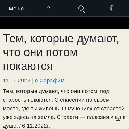
⌂
☾
Меню
Перейти
к
Тем, которые думают,
содержимому
что они потом
покаются
11.11.2022
|
о.Серафим.
Тем, которые думают, что они потом, под
старость покаются. О спасении на своем
месте, где ты живешь. О мучениях от страстей
уже здесь на земле. Страсти — иллюзия и
ад
в
душе. / 6.11.2022г.