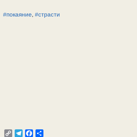
#покаяние
,
#страсти
C
T
F
О