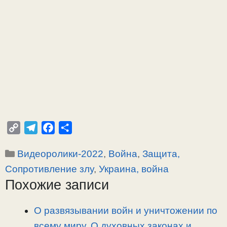
C
T
F
О
o
e
a
т
Рубрики
Видеоролики-2022
,
Война
,
Защита,
p
l
c
п
y
e
e
р
Сопротивление злу
,
Украина, война
L
g
b
а
Похожие записи
i
r
o
в
n
a
o
и
О развязывании войн и уничтожении по
k
m
k
т
всему миру. О духовных законах и