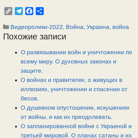
C
T
F
О
o
e
a
т
Рубрики
Видеоролики-2022
,
Война
,
Украина, война
p
l
c
п
Похожие записи
y
e
e
р
L
g
b
а
i
r
o
в
О развязывании войн и уничтожении по
n
a
o
и
всему миру. О духовных законах и
k
m
k
т
защите.
ь
О войнах и правителях, о живущих в
иллюзиях, уничтожении и спасении от
бесов.
О душевном опустошении, искушениях
от войны, и как их преодолевать.
О запланированной войне с Украиной и
третьей мировой. О планах сатаны и их