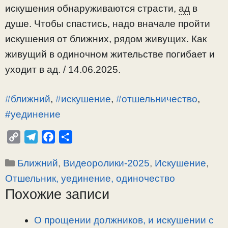
искушения обнаруживаются страсти,
ад
в
душе. Чтобы спастись, надо вначале пройти
искушения от ближних, рядом живущих. Как
живущий в одиночном жительстве погибает и
уходит в ад. / 14.06.2025.
#ближний
,
#искушение
,
#отшельничество
,
#уединение
C
T
F
О
o
e
a
т
Рубрики
Ближний
,
Видеоролики-2025
,
Искушение
,
p
l
c
п
y
e
e
р
Отшельник, уединение, одиночество
L
g
b
а
Похожие записи
i
r
o
в
n
a
o
и
О прощении должников, и искушении с