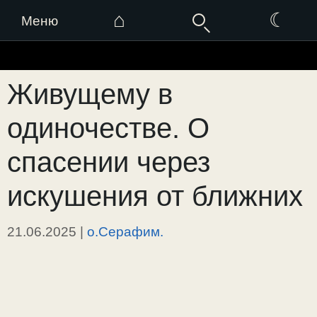
⌂
☾
Меню
Перейти
к
Живущему в
содержимому
одиночестве. О
спасении через
искушения от ближних
21.06.2025
|
о.Серафим.