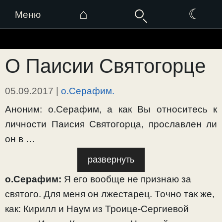
⌂
☾
Меню
Перейти
к
О Паисии Святогорце
содержимому
05.09.2017
|
о.Серафим.
Аноним: о.Серафим, а как Вы относитесь к
личности Паисия Святогорца, прославлен ли
он в …
развернуть
о.Серафим:
Я его вообще не признаю за
святого. Для меня он лжестарец. Точно так же,
как: Кирилл и Наум из Троице-Сергиевой