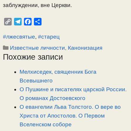
заблуждении, вне Церкви.
C
T
F
О
o
e
a
т
#лжесвятые
,
#старец
p
l
c
п
y
e
e
р
Рубрики
Известные личности
,
Канонизация
L
g
b
а
Похожие записи
i
r
o
в
n
a
o
и
Мелхиседек, священник Бога
k
m
k
т
Всевышнего
ь
О Пушкине и писателях царской России.
О романах Достоевского
О евангелии Льва Толстого. О вере во
Христа от Апостолов. О Первом
Вселенском соборе