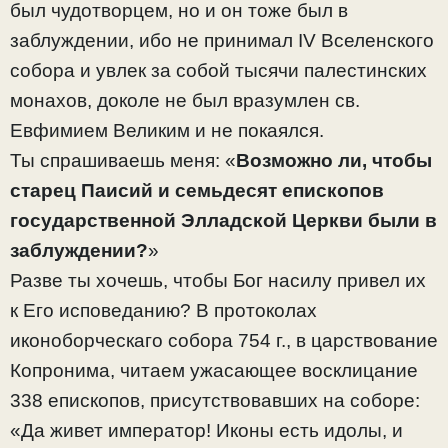
был чудотворцем, но и он тоже был в
заблуждении, ибо не принимал IV Вселенского
собора и увлек за собой тысячи палестинских
монахов, доколе не был вразумлен св.
Евфимием Великим и не покаялся.
Ты спрашиваешь меня: «
Возможно ли, чтобы
старец Паисий и семьдесят епископов
государственной Элладской Церкви были в
заблуждении?
»
Разве ты хочешь, чтобы Бог насилу привел их
к Его исповеданию? В протоколах
иконоборческаго собора 754 г., в царствование
Копронима, читаем ужасающее восклицание
338 епископов, присутствовавших на соборе:
«Да живет император! Иконы есть идолы, и