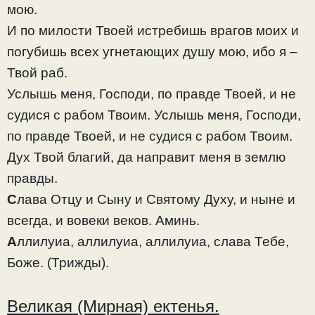
мою.
И по милости Твоей истребишь врагов моих и
погубишь всех угнетающих душу мою, ибо я –
Твой раб.
Услышь меня, Господи, по правде Твоей, и не
судися с рабом Твоим. Услышь меня, Господи,
по правде Твоей, и не судися с рабом Твоим.
Дух Твой благий, да направит меня в землю
правды.
С
лава Отцу и Сыну и Святому Духу, и ныне и
всегда, и вовеки веков. Аминь.
А
ллилуиа, аллилуиа, аллилуиа, слава Тебе,
Боже. (Трижды).
Великая (Мирная) ектенья.