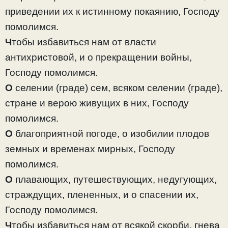
приведении их к истинному покаянию, Господу
помолимся.
Ч
тобы избавиться нам от власти
антихристовой, и о прекращении войны,
Господу помолимся.
О
селении (граде) сем, всяком селении (граде),
стране и верою живущих в них, Господу
помолимся.
О
благоприятной погоде, о изобилии плодов
земных и временах мирных, Господу
помолимся.
О
плавающих, путешествующих, недугующих,
страждущих, плененных, и о спасении их,
Господу помолимся.
Ч
тобы избавиться нам от всякой скорби, гнева