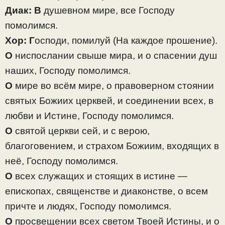
Диак:
В
душевном мире, все Господу
помолимся.
Хор:
Г
осподи, помилуй
(На каждое прошение).
О
ниспослании свыше мира, и о спасении душ
наших, Господу помолимся.
О
мире во всём мире, о правоверном стоянии
святых Божиих церквей, и соединении всех, в
любви и Истине, Господу помолимся.
О
святой церкви сей, и с верою,
благоговением, и страхом Божиим, входящих в
неё, Господу помолимся.
О
всех служащих и стоящих в истине —
епископах, священстве и диаконстве, о всем
причте и людях, Господу помолимся.
О
просвещении всех светом Твоей Истины, и о