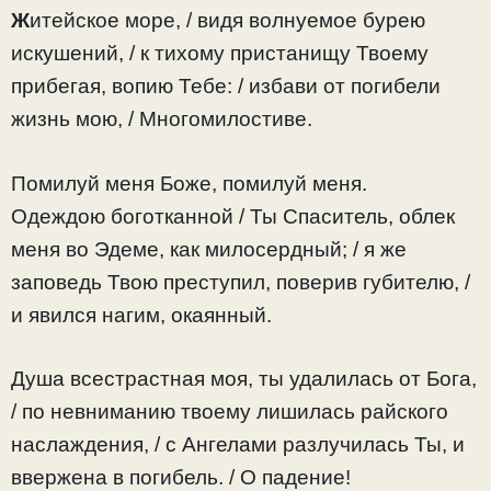
Ж
итейское море, / видя волнуемое бурею
искушений, / к тихому пристанищу Твоему
прибегая, вопию Тебе: / избави от погибели
жизнь мою, / Многомилостиве.
Помилуй меня Боже, помилуй меня.
Одеждою боготканной / Ты Спаситель, облек
меня во Эдеме, как милосердный; / я же
заповедь Твою преступил, поверив губителю, /
и явился нагим, окаянный.
Душа всестрастная моя, ты удалилась от Бога,
/ по невниманию твоему лишилась райского
наслаждения, / с Ангелами разлучилась Ты, и
ввержена в погибель. / О падение!