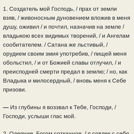
1. Создатель мой Господь, / прах от земли
взяв, / живоносным дуновением вложив в меня
душу, оживил / и почтил, назначив на земле /
владыкою всех видимых творений, / и Ангелам
сообитателем. / Сатана же льстивый, /
орудием своим змия употребив, / пищей меня
обольстил, / и от Божией славы отлучил, / и
преисподней смерти предал в землю; / но, как
Владыка и милосердный, / вновь меня к Себе
призови.
—
Из глубины я воззвал к Тебе, Господи, /
Господи, услыши глас мой.
2. Одеяние, Богом сотканное, / я совлек с себя,