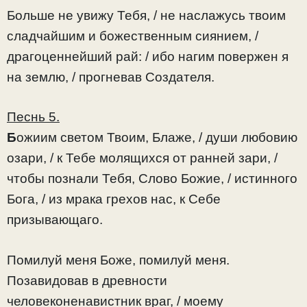
Больше не увижу Тебя, / не наслажусь твоим
сладчайшим и божественным сиянием, /
драгоценнейший рай: / ибо нагим повержен я
на землю, / прогневав Создателя.
Песнь 5.
Б
ожиим светом Твоим, Блаже, / души любовию
озари, / к Тебе молящихся от ранней зари, /
чтобы познали Тебя, Слово Божие, / истинного
Бога, / из мрака грехов нас, к Себе
призывающаго.
Помилуй меня Боже, помилуй меня.
Позавидовав в древности
человеконенавистник враг, / моему