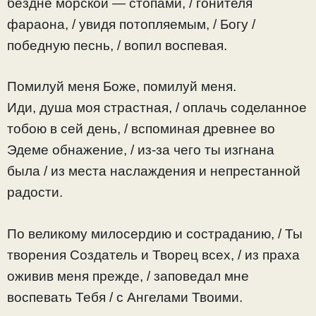
бездне морской — стопами, / гонителя
фараона, / увидя потопляемым, / Богу /
победную песнь, / вопил воспевая.
Помилуй меня Боже, помилуй меня.
Иди, душа моя страстная, / оплачь соделанное
тобою в сей день, / вспоминая древнее во
Эдеме обнажение, / из-за чего ты изгнана
была / из места наслаждения и непрестанной
радости.
По великому милосердию и состраданию, / Ты
творения Создатель и Творец всех, / из праха
оживив меня прежде, / заповедал мне
воспевать Тебя / с Ангелами Твоими.