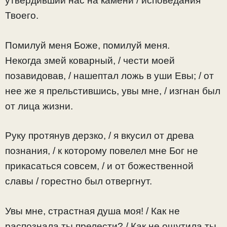
утвердивший нас на камени / исповедания
Твоего.
Помилуй меня Боже, помилуй меня.
Некогда змей коварный, / чести моей
позавидовав, / нашептал ложь в уши Евы; / от
нее же я прельстившись, увы мне, / изгнан был
от лица жизни.
Руку протянув дерзко, / я вкусил от древа
познания, / к которому повелел мне Бог не
прикасаться совсем, / и от божественной
славы / горестно был отвергнут.
Увы мне, страстная душа моя! / Как не
распознала ты прелести? / Как не ощутила ты