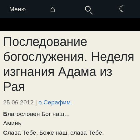
⌂
☾
Меню
Перейти
к
Последование
содержимому
богослужения. Неделя
изгнания Адама из
Рая
25.06.2012
|
о.Серафим.
Б
лагословен Бог наш…
Аминь.
С
лава Тебе, Боже наш, слава Тебе.