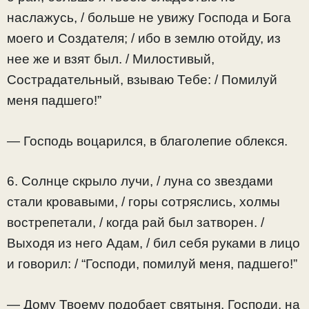
наслажусь, / больше не увижу Господа и Бога
моего и Создателя; / ибо в землю отойду, из
нее же и взят был. / Милостивый,
Сострадательный, взываю Тебе: / Помилуй
меня падшего!”
— Господь воцарился, в благолепие облекся.
6. Солнце скрыло лучи, / луна со звездами
стали кровавыми, / горы сотряслись, холмы
вострепетали, / когда рай был затворен. /
Выходя из него Адам, / бил себя руками в лицо
и говорил: / “Господи, помилуй меня, падшего!”
— Дому Твоему подобает святыня, Господи, на