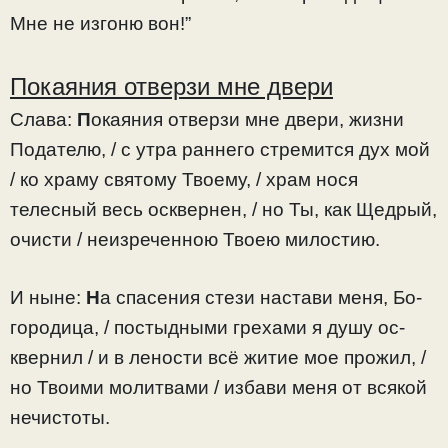
Мне не изгоню вон!”
Покаяния отверзи мне двери
Слава:
П
окаяния отверзи мне двери, жизни
Подателю, / с утра раннего стремится дух мой
/ ко храму святому Твоему, / храм нося
телесный весь осквернен, / но Ты, как Щедрый,
очисти / неизреченною Твоею милостию.
И ныне:
Н
а спасения стези настави меня, Бо­
городица, / постыдными грехами я душу ос­
квернил / и в лености всё житие мое прожил, /
но Твоими молитвами / избави меня от всякой
нечистоты.