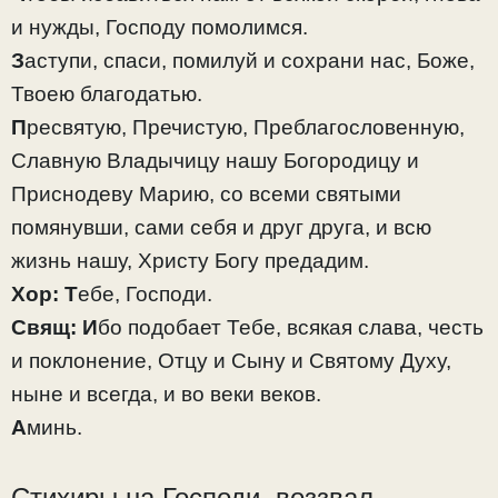
и нужды, Господу помолимся.
З
аступи, спаси, помилуй и сохрани нас, Боже,
Твоею благодатью.
П
ресвятую, Пречистую, Преблагословенную,
Славную Владычицу нашу Богородицу и
Приснодеву Марию, со всеми святыми
помянувши, сами себя и друг друга, и всю
жизнь нашу, Христу Богу предадим.
Хор:
Т
ебе, Господи.
Свящ:
И
бо подобает Тебе, всякая слава, честь
и поклонение, Отцу и Сыну и Святому Духу,
ныне и всегда, и во веки веков.
А
минь.
Стихиры на Господи, воззвал.