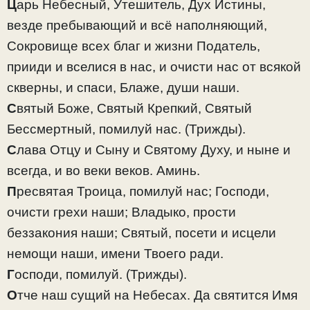
Ц
арь Небесный, Утешитель, Дух Истины,
везде пребывающий и всё наполняющий,
Сокровище всех благ и жизни Податель,
прииди и вселися в нас, и очисти нас от всякой
скверны, и спаси, Блаже, души наши.
С
вятый Боже, Святый Крепкий, Святый
Бессмертный, помилуй нас.
(Трижды).
С
лава Отцу и Сыну и Святому Духу, и ныне и
всегда, и во веки веков. Аминь.
П
ресвятая Троица, помилуй нас; Господи,
очисти грехи наши; Владыко, прости
беззакония наши; Святый, посети и исцели
немощи наши, имени Твоего ради.
Г
осподи, помилуй.
(Трижды).
О
тче наш сущий на Небесах. Да святится Имя