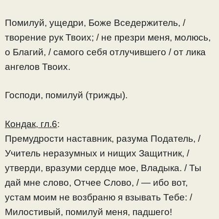
Помилуй, ущедри, Боже Вседержитель, /
творение рук Твоих; / не презри меня, молюсь,
о Благий, / самого себя отлучившего / от лика
ангелов Твоих.
Господи, помилуй (трижды).
Кондак, гл.
6
:
Премудрости наставник, разума Податель, /
Учитель неразумных и нищих Защитник, /
утверди, вразуми сердце мое, Владыка. / Ты
дай мне слово, Отчее Слово, / — ибо вот,
устам моим не возбраню я взывать Тебе: /
Милостивый, помилуй меня, падшего!