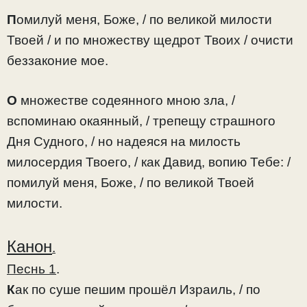
П
омилуй меня, Боже, / по великой милости
Твоей / и по множеству щедрот Твоих / очисти
беззаконие мое.
О
множестве содеянного мною зла, /
вспоминаю окаянный, / трепещу страшного
Дня Судного, / но надеяся на милость
милосердия Твоего, / как Давид, вопию Тебе: /
помилуй меня, Боже, / по великой Твоей
милости.
Канон
.
Песнь 1
.
К
ак по суше пешим прошёл Израиль, / по