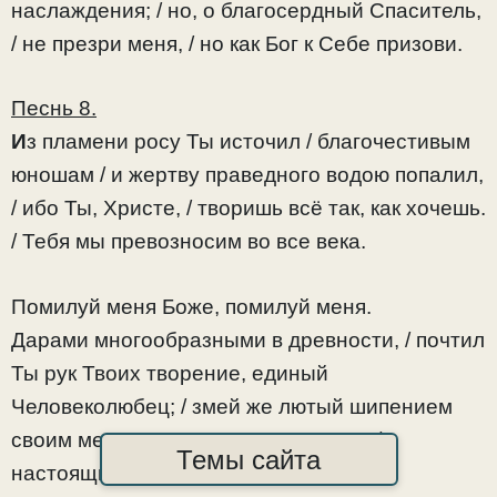
наслаждения; / но, о благосердный Спаситель,
/ не презри меня, / но как Бог к Себе призови.
Песнь 8.
И
з пламени росу Ты источил / благочестивым
юношам / и жертву праведного водою попалил,
/ ибо Ты, Христе, / творишь всё так, как хочешь.
/ Тебя мы превозносим во все века.
Помилуй меня Боже, помилуй меня.
Дарами многообразными в древности, / почтил
Ты рук Твоих творение, единый
Человеколюбец; / змей же лютый шипением
своим меня прельстил, – увы мне, – /
Темы сайта
настоящих благ меня лишив.