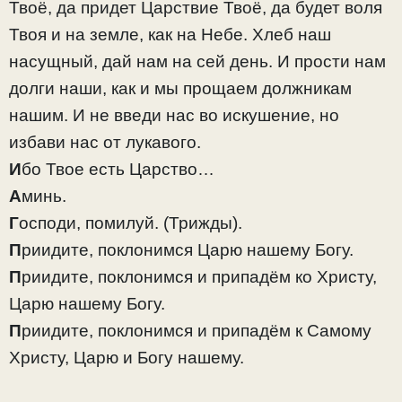
Твоё, да придет Царствие Твоё, да будет воля
Твоя и на земле, как на Небе. Хлеб наш
насущный, дай нам на сей день. И прости нам
долги наши, как и мы прощаем должникам
нашим. И не введи нас во искушение, но
избави нас от лукавого.
И
бо Твое есть Царство…
А
минь.
Г
осподи, помилуй.
(Трижды).
П
риидите, поклонимся Царю нашему Богу.
П
риидите, поклонимся и припадём ко Христу,
Царю нашему Богу.
П
риидите, поклонимся и припадём к Самому
Христу, Царю и Богу нашему.