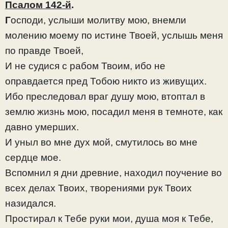
Псалом 142-й
.
Г
осподи, услыши молитву мою, внемли
молению моему по истине Твоей, услышь меня
по правде Твоей,
И не судися с рабом Твоим, ибо не
оправдается пред Тобою никто из живущих.
Ибо преследовал враг душу мою, втоптал в
землю жизнь мою, посадил меня в темноте, как
давно умерших.
И уныл во мне дух мой, смутилось во мне
сердце мое.
Вспомнил я дни древние, находил поучение во
всех делах Твоих, творениями рук Твоих
назидался.
Простирал к Тебе руки мои, душа моя к Тебе,