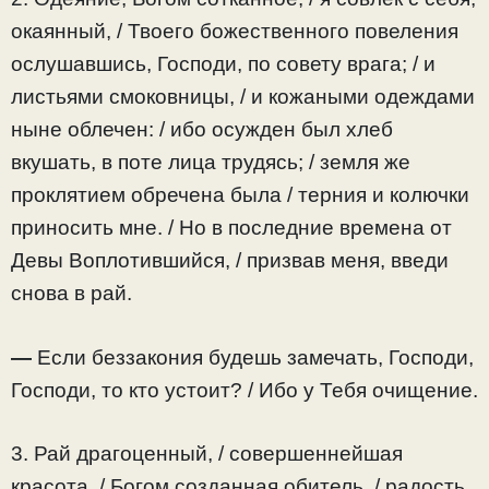
окаянный, / Твоего божественного повеления
ослушавшись, Господи, по совету врага; / и
листьями смоковницы, / и кожаными одеждами
ныне облечен: / ибо осужден был хлеб
вкушать, в поте лица трудясь; / земля же
проклятием обречена была / терния и колючки
приносить мне. / Но в последние времена от
Девы Воплотившийся, / призвав меня, введи
снова в рай.
—
Если беззакония будешь замечать, Господи,
Господи, то кто устоит? / Ибо у Тебя очищение.
3. Рай драгоценный, / совершеннейшая
красота, / Богом созданная обитель, / радость