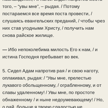
того, – “увы мне”, – рыдая. / Потому
постараемся все время поста провести, /
слушаясь евангельских преданий, / чтобы чрез
них став угодными Христу, / получить нам
снова райское жилище.
—
Ибо непоколебима милость Его к нам, / и
истина Господня пребывает во век.
5. Сидел Адам напротив рая / и свою наготу,
оплакивал
, рыдая: / “Увы мне, прелестью
лукавого обольщенному, / ограбленному, и от
славы удаленному! / Увы мне, по простоте
обнаженному / и ныне недоумевающему! / Но,
о рай, больше я твоею сладостью не