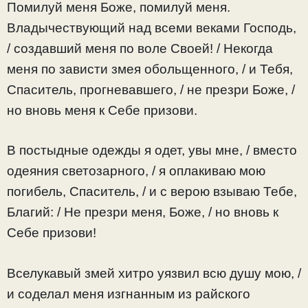
Помилуй меня Боже, помилуй меня.
Владычествующий над всеми веками Господь,
/ создавший меня по воле Своей! / Некогда
меня по зависти змея обольщенного, / и Тебя,
Спаситель, прогневавшего, / не презри Боже, /
но вновь меня к Себе призови.
В постыдные одежды я одет, увы мне, / вместо
одеяния светозарного, / я оплакиваю мою
погибель, Спаситель, / и с верою взываю Тебе,
Благий: / Не презри меня, Боже, / но вновь к
Себе призови!
Вселукавый змей хитро уязвил всю душу мою, /
и соделал меня изгнанным из райского