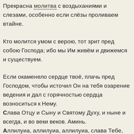
Прекрасна
молитва
с воздыханиями и
слезами, особенно если слёзы проливаем
втайне.
Кто молится умом с верою, тот зрит пред
собою Господа; ибо мы Им живём и движемся
и существуем.
Если окаменело сердце твоё, плачь пред
Господом, чтобы источил Он на тебя озарение
ведения и дал с горячностью сердца
возноситься к Нему.
С
лава Отцу и Сыну и Святому Духу, и ныне и
всегда, и во веки веков. Аминь.
А
ллилуиа, аллилуиа, аллилуиа, слава Тебе,