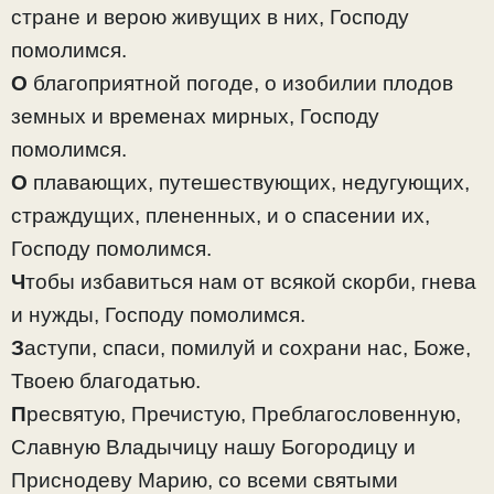
стране и верою живущих в них, Господу
помолимся.
О
благоприятной погоде, о изобилии плодов
земных и временах мирных, Господу
помолимся.
О
плавающих, путешествующих, недугующих,
страждущих, плененных, и о спасении их,
Господу помолимся.
Ч
тобы избавиться нам от всякой скорби, гнева
и нужды, Господу помолимся.
З
аступи, спаси, помилуй и сохрани нас, Боже,
Твоею благодатью.
П
ресвятую, Пречистую, Преблагословенную,
Славную Владычицу нашу Богородицу и
Приснодеву Марию, со всеми святыми