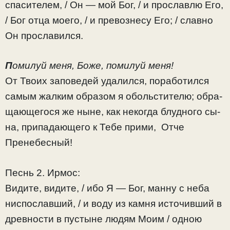
спасителем, / Он — мой Бог, / и прославлю Его,
/ Бог отца моего, / и превознесу Его; / славно
Он прославился.
П
омилуй меня, Боже, помилуй меня!
От Тво­их за­по­ве­дей уда­лился, по­ра­ботился
са­мым жал­ким об­ра­зом я обо­льсти­те­лю; об­ра­
ща­ю­ще­го­ся же ныне, как неко­гда блуд­но­го сы­
на, при­па­да­ю­ще­го к Те­бе при­ми, Отче
Пренебес­ный!
Песнь 2. Ирмос:
Видите, видите, / ибо Я — Бог, манну с неба
ниспославший, / и воду из камня источивший в
древности в пустыне людям Моим / одною