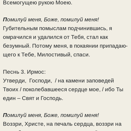
Всемогущею рукою Моею.
П
омилуй меня, Боже, помилуй меня!
Гу­би­тель­ным по­мыс­лам под­чи­нив­шись, я
омра­чил­ся и уда­лил­ся от Те­бя, стал как
безумный. По­то­му ме­ня, в по­ка­я­нии при­па­да­ю­
ще­го к Те­бе, Ми­ло­сти­вый, спаси.
Песнь 3. Ирмос:
Утверди, Господи, / на камени заповедей
Твоих / поколебавшееся сердце мое, / ибо Ты
един – Свят и Господь.
П
омилуй меня, Боже, помилуй меня!
Воз­зри, Хри­сте, на печаль серд­ца, воз­зри на