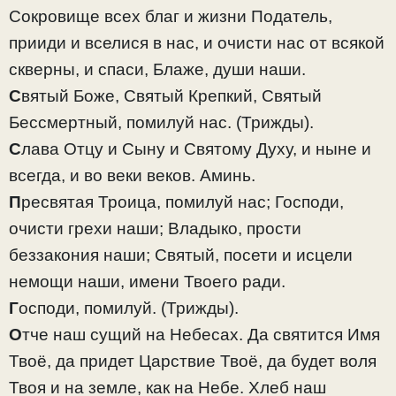
Сокровище всех благ и жизни Податель,
прииди и вселися в нас, и очисти нас от всякой
скверны, и спаси, Блаже, души наши.
С
вятый Боже, Святый Крепкий, Святый
Бессмертный, помилуй нас.
(Трижды).
С
лава Отцу и Сыну и Святому Духу, и ныне и
всегда, и во веки веков. Аминь.
П
ресвятая Троица, помилуй нас; Господи,
очисти грехи наши; Владыко, прости
беззакония наши; Святый, посети и исцели
немощи наши, имени Твоего ради.
Г
осподи, помилуй.
(Трижды).
О
тче наш сущий на Небесах. Да святится Имя
Твоё, да придет Царствие Твоё, да будет воля
Твоя и на земле, как на Небе. Хлеб наш