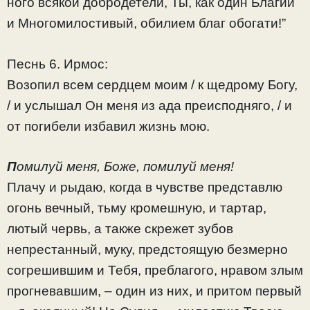
но­го вся­кой доб­ро­де­те­ли, Ты, как один Бла­гий
и Мно­го­мило­сти­вый, оби­ли­ем благ обогати!”
Песнь 6. Ирмос:
Возопил всем сердцем моим / к щедрому Богу,
/ и услышал Он меня из ада преисподняго, / и
от погибели избавил жизнь мою.
П
омилуй меня, Боже, помилуй меня!
Плачу и рыдаю, когда в чувстве представлю
огонь вечный, тьму кромешную, и тартар,
лютый червь, а также скрежет зубов
непрестанный, муку, предстоящую безмерно
согрешившим и Тебя, преблагого, нравом злым
прогневавшим, – один из них, и притом первый