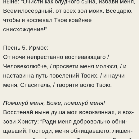
ныне: “Очисти как блуд­но­го сы­на, из­бави ме­ня,
Все­ми­ло­серд­ный, от всех зол мо­их, Всецарю,
что­бы я вос­пе­вал Твое край­нее
снисхождение!”
Песнь 5. Ирмос:
От ночи непрестанно воспевающаго /
Человеколюбче, / просвети меня молюся, / и
настави на путь повелений Твоих, / и научи
меня, Спаситель, / творити волю Твою.
П
омилуй меня, Боже, помилуй меня!
Вос­сте­най ныне ду­ша моя всеокаянная, и воз­
зо­ви Хри­сту: “Ра­ди ме­ня доб­ро­воль­но об­ни­
щав­ший, Гос­по­ди, ме­ня об­ни­щав­ше­го, ли­шен­