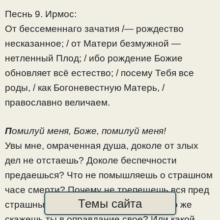
Песнь 9. Ирмос:
От бессеменнаго зачатия /— рождество
несказанное; / от Матери безмужной —
нетленный Плод; / ибо рождение Божие
обновляет всё естество; / посему Тебя все
роды, / как Богоневестную Матерь, /
православно величаем.
П
омилуй меня, Боже, помилуй меня!
Увы мне, омраченная душа, доколе от злых
дел не отстаешь? Доколе беспечности
предаешься? Что не помышляешь о страшном
часе смерти? Почему не трепещешь вся пред
Темы сайта
страшным судилищем Спасителя? Что же
скажешь ты в оправдание свое? Или какой