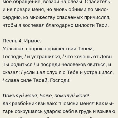
мое об­ра­ще­ние, воз­зри на сле­зы, Спа­си­тель,
и не пре­зри ме­ня, но вновь об­ни­ми по ми­ло­
сер­дию, ко мно­же­ству спа­са­е­мых ­при­чис­ляя,
что­бы я вос­пе­вал бла­го­дар­но ми­ло­сти Твои.
Песнь 4. Ирмос:
Услышал пророк о пришествии Твоем,
Господи, / и устрашился, / что хочешь от Девы
Ты родиться / и посреди человеков явиться, и
сказал: / услышал слух я о Тебе и устрашился,
/ слава силе Твоей, Господи!
П
омилуй меня, Боже, помилуй меня!
Как раз­бой­ник взы­ваю: “По­мя­ни ме­ня!” Как мы­
тарь сокрушаясь уда­ряю се­бя в грудь и взываю