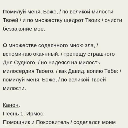
П
омилуй меня, Боже, / по великой милости
Твоей / и по множеству щедрот Твоих / очисти
беззаконие мое.
О
множестве содеянного мною зла, /
вспоминаю окаянный, / трепещу страшного
Дня Судного, / но надеяся на милость
милосердия Твоего, / как Давид, вопию Тебе: /
помилуй меня, Боже, / по великой Твоей
милости.
Канон
.
Песнь 1. Ирмос:
Помощник и Покровитель / соделался моим