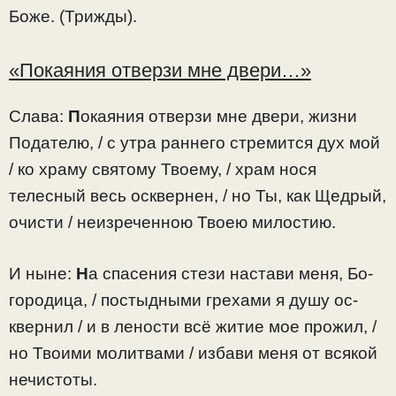
Боже. (Трижды).
«Покаяния отверзи мне двери…»
Слава:
П
окаяния отверзи мне двери, жизни
Подателю, / с утра раннего стремится дух мой
/ ко храму святому Твоему, / храм нося
телесный весь осквернен, / но Ты, как Щедрый,
очисти / неизреченною Твоею милостию.
И ныне:
Н
а спасения стези настави меня, Бо­
городица, / постыдными грехами я душу ос­
квернил / и в лености всё житие мое прожил, /
но Твоими молитвами / избави меня от всякой
нечистоты.