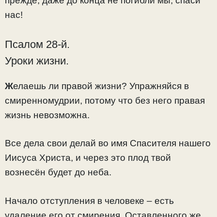
прежде, даже до конца не погибли мы, спаси
нас!
Псалом 28-й.
Уроки жизни.
Ж
елаешь ли правой жизни? Упражняйся в
смиренномудрии, потому что без него правая
жизнь невозможна.
Все дела свои делай во имя Спасителя нашего
Иисуса Христа, и через это плод твой
вознесён будет до неба.
Начало отступления в человеке – есть
удаление его от смирения. Оставленного же