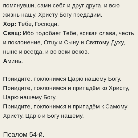
помянувши, сами себя и друг друга, и всю
жизнь нашу, Христу Богу предадим.
Хор:
Т
ебе, Господи.
Свящ:
И
бо подобает Тебе, всякая слава, честь
и поклонение, Отцу и Сыну и Святому Духу,
ныне и всегда, и во веки веков.
А
минь.
П
риидите, поклонимся Царю нашему Богу.
П
риидите, поклонимся и припадём ко Христу,
Царю нашему Богу.
П
риидите, поклонимся и припадём к Самому
Христу, Царю и Богу нашему.
Псалом 54-й.