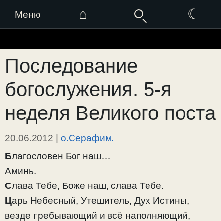
⌂
☾
Меню
Перейти
к
Последование
содержимому
богослужения. 5-я
неделя Великого поста
20.06.2012
|
о.Серафим.
Б
лагословен Бог наш…
Аминь.
С
лава Тебе, Боже наш, слава Тебе.
Ц
арь Небесный, Утешитель, Дух Истины,
везде пребывающий и всё наполняющий,