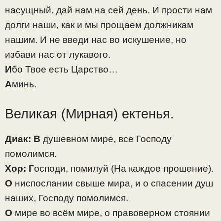
насущный, дай нам на сей день. И прости нам
долги наши, как и мы прощаем должникам
нашим. И не введи нас во искушение, но
избави нас от лукавого.
И
бо Твое есть Царство…
А
минь.
Великая (Мирная) ектенья.
Диак:
В
душевном мире, все Господу
помолимся.
Хор:
Г
осподи, помилуй
(На каждое прошение).
О
ниспослании свыше мира, и о спасении душ
наших, Господу помолимся.
О
мире во всём мире, о правоверном стоянии