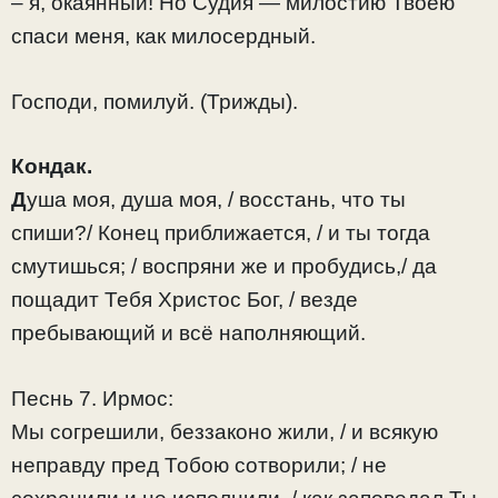
– я, окаянный! Но Судия — милостию Твоею
спаси меня, как милосердный.
Господи, помилуй. (Трижды).
Кондак.
Д
уша моя, душа моя, / восстань, что ты
спиши?/ Конец приближается, / и ты тогда
смутишься; / воспряни же и пробудись,/ да
поща­дит Тебя Христос Бог, / везде
пребывающий и всё наполняющий.
Песнь 7. Ирмос:
Мы согрешили, беззаконо жили, / и всякую
неправду пред Тобою сотворили; / не