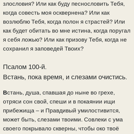
злословия? Или как буду песнословить Тебя,
когда совесть моя осквернена? Или как
возлюблю Тебя, когда полон я страстей? Или
как будет обитать во мне истина, когда поругал
я себя ложью? Или как призову Тебя, когда не
сохранил я заповедей Твоих?
Псалом 100-й.
Встань, пока время, и слезами очистись.
В
стань, душа, спавшая до ныне во грехе,
отряси сон свой, спеши и в покаянии ищи
прибежища – и Правдивый умилостивится,
может быть, слезами твоими. Совлеки с ума
своего покрывало скверны, чтобы око твоё