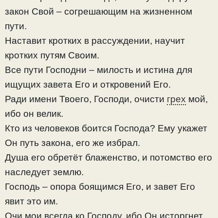
закон Свой – согрешающим на жизненном
пути.
Наставит кротких в рассуждении, научит
кротких путям Своим.
Все пути Господни – милость и истина для
ищущих завета Его и откровений Его.
Ради имени Твоего, Господи, очисти
грех
мой,
ибо он велик.
Кто из человеков боится Господа? Ему укажет
Он путь закона, его же избрал.
Душа его обретёт блаженство, и потомство его
наследует землю.
Господь – опора боящимся Его, и завет Его
явит это им.
Очи мои всегда ко Господу, ибо Он исторгнет