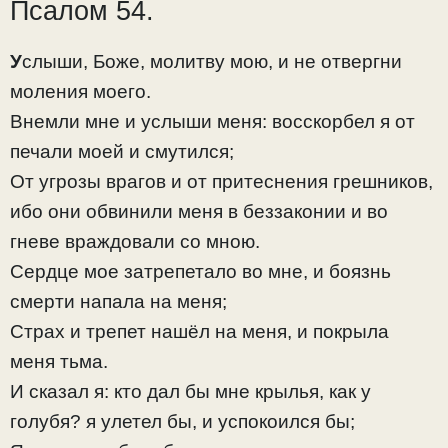
Псалом 54.
У
слыши, Боже, молитву мою, и не отвергни
моления моего.
Внемли мне и услыши меня: восскорбел я от
печали моей и смутился;
От угрозы врагов и от притеснения грешников,
ибо они обвинили меня в беззаконии и во
гневе враждовали со мною.
Сердце мое затрепетало во мне, и боязнь
смерти напала на меня;
Страх и трепет нашёл на меня, и покрыла
меня тьма.
И сказал я: кто дал бы мне крылья, как у
голубя? я улетел бы, и успокоился бы;