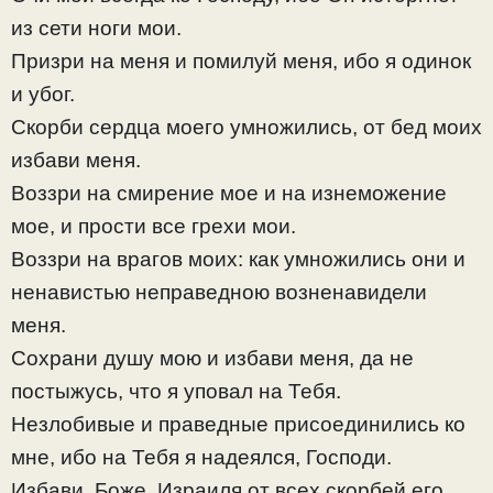
из сети ноги мои.
Призри на меня и помилуй меня, ибо я одинок
и убог.
Скорби сердца моего умножились, от бед моих
избави меня.
Воззри на смирение мое и на изнеможение
мое, и прости все грехи мои.
Воззри на врагов моих: как умножились они и
ненавистью неправедною возненавидели
меня.
Сохрани душу мою и избави меня, да не
постыжусь, что я уповал на Тебя.
Незлобивые и праведные присоединились ко
мне, ибо на Тебя я надеялся, Господи.
Избави, Боже, Израиля от всех скорбей его.