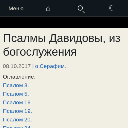
⌂
☾
Меню
Перейти
к
Псалмы Давидовы, из
содержимому
богослужения
08.10.2017
|
о.Серафим.
Оглавление:
Псалом 3.
Псалом 5.
Псалом 16.
Псалом 19.
Псалом 20.