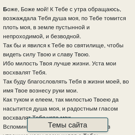
Б
оже, Боже мой! К Тебе с утра обращаюсь,
возжаждала Тебя душа моя, по Тебе томится
плоть моя, в земле пустынной и
непроходимой, и безводной.
Так бы и явился к Тебе во святилище, чтобы
видеть силу Твою и славу Твою.
Ибо милость Твоя лучше жизни. Уста мои
восхвалят Тебя.
Так буду благословлять Тебя в жизни моей, во
имя Твое вознесу руки мои.
Как туком и елеем, так милостью Твоею да
насытится душа моя, и радостным гласом
восхвалят Тебя уста мои.
Темы сайта
Вспоминал я о Тебе на постели моей, в