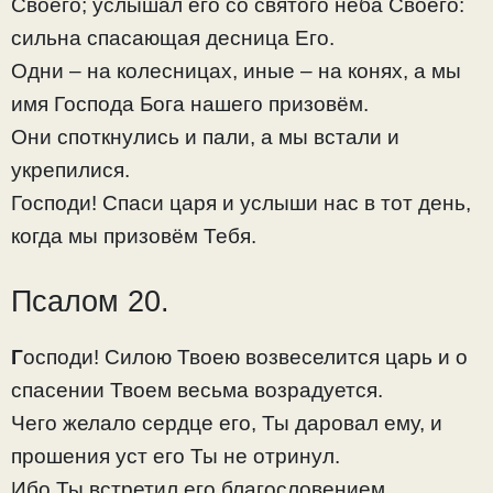
Своего; услышал его со святого неба Своего:
сильна спасающая десница Его.
Одни – на колесницах, иные – на конях, а мы
имя Господа Бога нашего призовём.
Они споткнулись и пали, а мы встали и
укрепилися.
Господи! Спаси царя и услыши нас в тот день,
когда мы призовём Тебя.
Псалом 20.
Г
осподи! Силою Твоею возвеселится царь и о
спасении Твоем весьма возрадуется.
Чего желало сердце его, Ты даровал ему, и
прошения уст его Ты не отринул.
Ибо Ты встретил его благословением