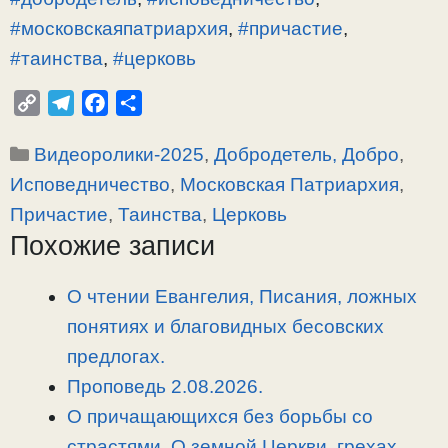
#московскаяпатриархия
,
#причастие
,
#таинства
,
#церковь
C
T
F
О
o
e
a
т
Рубрики
Видеоролики-2025
,
Добродетель, Добро
,
p
l
c
п
y
e
e
р
Исповедничество
,
Московская Патриархия
,
L
g
b
а
Причастие
,
Таинства
,
Церковь
i
r
o
в
Похожие записи
n
a
o
и
k
m
k
т
О чтении Евангелия, Писания, ложных
ь
понятиях и благовидных бесовских
предлогах.
Проповедь 2.08.2026.
О причащающихся без борьбы со
страстями. О земной Церкви, грехах