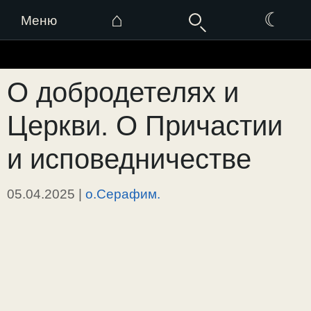
⌂
☾
Меню
Перейти
к
О добродетелях и
содержимому
Церкви. О Причастии
и исповедничестве
05.04.2025
|
о.Серафим.