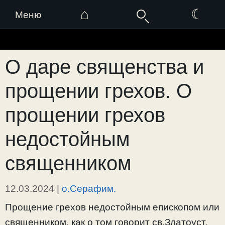
⌂
☾
Меню
Перейти
к
О даре священства и
содержимому
прощении грехов. О
прощении грехов
недостойным
священником
12.03.2024
|
о.Серафим.
Прощение грехов недостойным епископом или
священником, как о том говорит св.Златоуст,