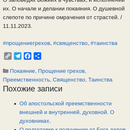
их. О начале и делании покаяния. О душевной
слепоте по причине омрачения от страстей. /
11.11.2023.
#прощениегрехов
,
#священство
,
#таинства
C
T
F
О
o
e
a
т
Рубрики
Покаяние, Прощение грехов
,
p
l
c
п
y
e
e
р
Преемственность, Священство
,
Таинства
L
g
b
а
Похожие записи
i
r
o
в
n
a
o
и
Об апостольской преемственности
k
m
k
т
внешней и внутренней, духовной. О
ь
духовниках.
О подготовке к получению от Бога даров