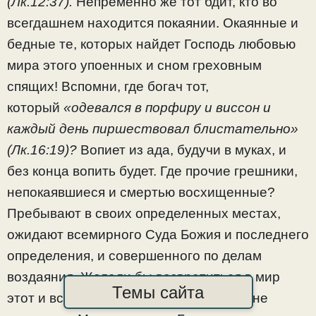
(Лк.12:37).
Непременно же тот бдит, кто во
всегдашнем находится покаянии. Окаянные и
бедные те, которых найдет Господь любовью
мира этого упоенных и сном греховным
спящих! Вспомни, где богач тот,
который
«одевался в порфиру и виссон и
каждый день пиршествовал блистательно»
(Лк.16:19)?
Вопиет из ада, будучи в муках, и
без конца вопить будет. Где прочие грешники,
непокаявшиеся и смертью восхищенные?
Пребывают в своих определенных местах,
ожидают всемирного Суда Божия и последнего
определения, и совершенного по делам
воздаяния. Желали бы возвратиться в мир
Темы сайта
этот и всякое совершить покаяние, но не