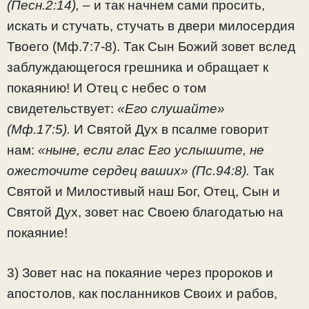
(Песн.2:14),
– и так начнем сами просить,
искать и стучать, стучать в двери милосердия
Твоего (Мф.7:7-8). Так Сын Божий зовет вслед
заблуждающегося грешника и обращает к
покаянию! И Отец с небес о том
свидетельствует:
«Его слушайте»
(Мф.17:5).
И Святой Дух в псалме говорит
нам:
«ныне, если глас Его услышите, не
ожесточите сердец ваших» (Пс.94:8).
Так
Святой и Милостивый наш Бог, Отец, Сын и
Святой Дух, зовет нас Своею благодатью на
покаяние!
3) Зовет нас на покаяние через пророков и
апостолов, как посланников Своих и рабов,