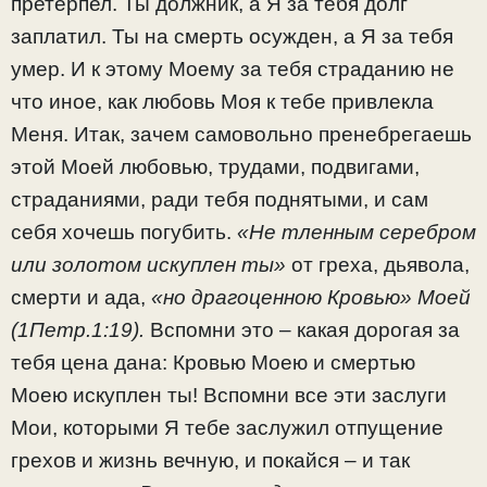
претерпел. Ты должник, а Я за тебя долг
заплатил. Ты на смерть осужден, а Я за тебя
умер. И к этому Моему за тебя страданию не
что иное, как любовь Моя к тебе привлекла
Меня. Итак, зачем самовольно пренебрегаешь
этой Моей любовью, трудами, подвигами,
страданиями, ради тебя поднятыми, и сам
себя хочешь погубить.
«Не тленным серебром
или золотом искуплен ты»
от греха, дьявола,
смерти и ада,
«но драгоценною Кровью» Моей
(1Петр.1:19).
Вспомни это – какая дорогая за
тебя цена дана: Кровью Моею и смертью
Моею искуплен ты! Вспомни все эти заслуги
Мои, которыми Я тебе заслужил отпущение
грехов и жизнь вечную, и покайся – и так