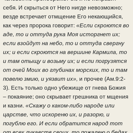
себя. И скрыться от Него нигде невозможно;
везде встречает отмщение Его некающийся,
как через пророка говорит:
«Если скроются во
аде, то и оттуда рука Моя исторгнет их;
если взойдут на небо, то и оттуда свергну
их; и если скроются на вершине Кармила, то
и там отыщу и возьму их; и если погрузятся
от очей Моих во глубинах морских, то и там
повелю змию, и уязвит их»,
и прочее (Ам.9:2-
3). Есть только одно убежище от гнева Божия
– покаяние; оно скрывает грешника от мщения
и казни.
«Скажу о каком-либо народе или
царстве, что искореню их, и разорю, и
погублю его. И если обратится народ тот
от всех лукавств своих, то пожалею о бедах,