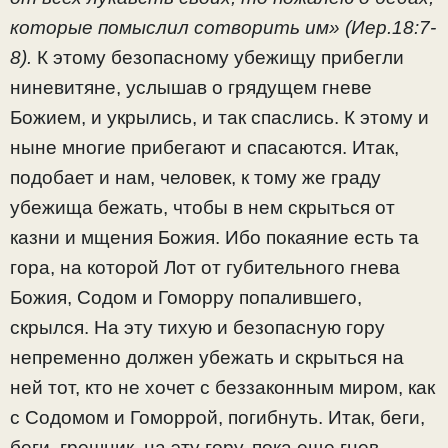
которые помыслил сотворить им» (Иер.18:7-
8).
К этому безопасному убежищу прибегли
ниневитяне, услышав о грядущем гневе
Божием, и укрылись, и так спаслись. К этому и
ныне многие прибегают и спасаются. Итак,
подобает и нам, человек, к тому же граду
убежища бежать, чтобы в нем скрыться от
казни и мщения Божия. Ибо покаяние есть та
гора, на которой Лот от губительного гнева
Божия, Содом и Гоморру попалившего,
скрылся. На эту тихую и безопасную гору
непременно должен убежать и скрыться на
ней тот, кто не хочет с беззаконным миром, как
с Содомом и Гоморрой, погибнуть. Итак, беги,
беги, грешник, на эту гору, пока еще гнев