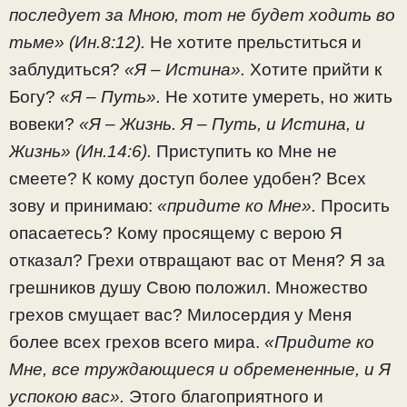
последует за Мною, тот не будет ходить во
тьме» (Ин.8:12).
Не хотите прельститься и
заблудиться?
«Я – Истина».
Хотите прийти к
Богу?
«Я – Путь».
Не хотите умереть, но жить
вовеки?
«Я – Жизнь. Я – Путь, и Истина, и
Жизнь» (Ин.14:6).
Приступить ко Мне не
смеете? К кому доступ более удобен? Всех
зову и принимаю:
«придите ко Мне».
Просить
опасаетесь? Кому просящему с верою Я
отказал? Грехи отвращают вас от Меня? Я за
грешников душу Свою положил. Множество
грехов смущает вас? Милосердия у Меня
более всех грехов всего мира.
«Придите ко
Мне, все труждающиеся и обремененные, и Я
успокою вас».
Этого благоприятного и