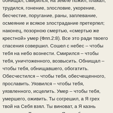
обнищал, смирился, на земле пожил, плакал,
трудился, гонение, злословие, укорение,
бесчестие, поругание, раны, заплевание,
осмеяние и всякое злострадание претерпел;
наконец, позорною смертью, «смертью же
крестной» умер (Флп.2:8). Все это ради твоего
спасения совершил. Сошел с небес – чтобы
тебя на небо вознести. Смирился – чтобы
тебя, уничтоженного, возвысить. Обнищал –
чтобы тебя, обнищавшего, обогатить.
Обесчестился – чтобы тебя, обесчещенного,
прославить. Уязвился – чтобы тебя,
уязвленного, исцелить. Умер – чтобы тебя,
умершего, оживить. Ты согрешил, а Я грех
твой на Себя взял. Ты виноват, а Я казнь