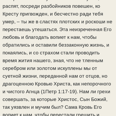
распят, посреди разбойников повешен, ко
Кресту пригвожден, и бесчестно ради тебя
умер, – ты же в сластях плотских и роскоши не
перестаешь утешаться. Эта неизреченная Его
любовь и благодать вопиет к нам, чтобы
обратились и оставили беззаконную жизнь, и
покаялись, и со страхом стали проводить
время жития нашего, зная, что не тленным
серебром или золотом искуплены мы от
суетной жизни, переданной нам от отцов, но
драгоценною Кровью Христа, как непорочного
и чистого Агнца (1Петр 1:17-19). Нам ли грехи
совершать, за которые Христос, Сын Божий,
так уязвлен и мучим был? Сама Кровь Его
вопиет к нам, чтобы перестали грешить и