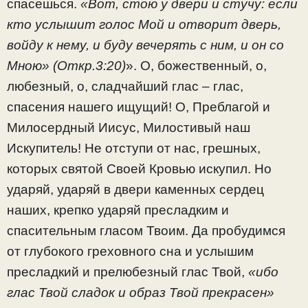
спасешься.
«Вот, стою у двери и стучу: если
кто услышит голос Мой и отворит дверь,
войду к нему, и буду вечерять с ним, и он со
Мною» (Откр.3:20)
». О, божественный, о,
любезный, о, сладчайший глас – глас,
спасения нашего ищущий! О, Преблагой и
Милосердный Иисус, Милостивый наш
Искупитель! Не отступи от нас, грешных,
которых святой Своей Кровью искупил. Но
ударяй, ударяй в двери каменных сердец
наших, крепко ударяй пресладким и
спасительным гласом Твоим. Да пробудимся
от глубокого греховного сна и услышим
пресладкий и прелюбезный глас Твой,
«ибо
глас Твой сладок и образ Твой прекрасен»