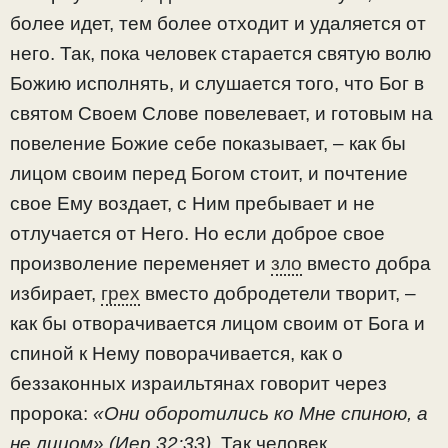
более идет, тем более отходит и удаляется от
него. Так, пока человек старается святую волю
Божию исполнять, и слушается того, что Бог в
святом Своем Слове повелевает, и готовым на
повеление Божие себе показывает, – как бы
лицом своим перед Богом стоит, и почтение
свое Ему воздает, с Ним пребывает и не
отлучается от Него. Но если доброе свое
произволение переменяет и
зло
вместо добра
избирает,
грех
вместо добродетели творит, –
как бы отворачивается лицом своим от Бога и
спиной к Нему поворачивается, как о
беззаконных израильтянах говорит через
пророка:
«Они оборотились ко Мне спиною, а
не лицом» (Иер.32:33).
Так человек,