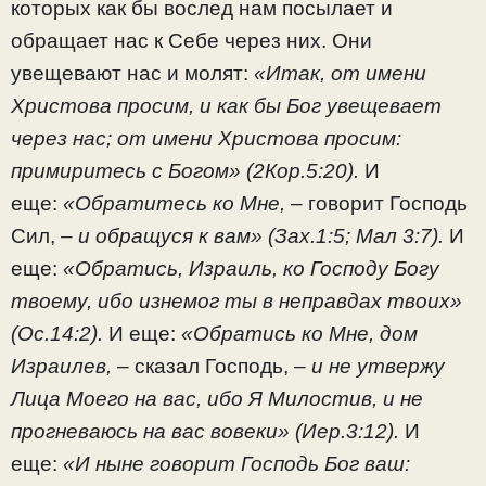
которых как бы вослед нам посылает и
обращает нас к Себе через них. Они
увещевают нас и молят:
«Итак, от имени
Христова просим, и как бы Бог увещевает
через нас; от имени Христова просим:
примиритесь с Богом» (2Кор.5:20).
И
еще:
«Обратитесь ко Мне,
– говорит Господь
Сил, –
и обращуся к вам» (Зах.1:5; Мал 3:7).
И
еще:
«Обратись, Израиль, ко Господу Богу
твоему, ибо изнемог ты в неправдах твоих»
(Ос.14:2).
И еще:
«Обратись ко Мне, дом
Израилев,
– сказал Господь, –
и не утвержу
Лица Моего на вас, ибо Я Милостив, и не
прогневаюсь на вас вовеки» (Иер.3:12).
И
еще:
«И ныне говорит Господь Бог ваш: