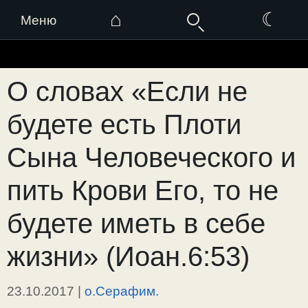
⌂
☾
Меню
Перейти
к
О словах «Если не
содержимому
будете есть Плоти
Сына Человеческого и
пить Крови Его, то не
будете иметь в себе
жизни» (Иоан.6:53)
23.10.2017
|
о.Серафим.