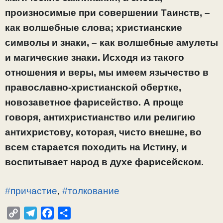
произносимые при совершении Таинств, –
как волшебные слова; христианские
символы и знаки, – как волшебные амулеты
и магические знаки. Исходя из такого
отношения и веры, мы имеем язычество в
православно-христианской обертке,
новозаветное фарисейство. А проще
говоря, антихристианство или религию
антихристову, которая, чисто внешне, во
всем старается походить на Истину, и
воспитывает народ в духе фарисейском.
#причастие
,
#толкование
C
T
F
О