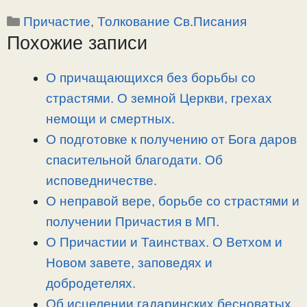
o
e
a
т
Рубрики
Причастие
,
Толкование Св.Писания
p
l
c
п
Похожие записи
y
e
e
р
L
g
b
а
i
r
o
в
О причащающихся без борьбы со
n
a
o
и
страстями. О земной Церкви, грехах
k
m
k
т
немощи и смертных.
ь
О подготовке к получению от Бога даров
спасительной благодати. Об
исповедничестве.
О неправой вере, борьбе со страстями и
получении Причастия в МП.
О Причастии и Таинствах. О Ветхом и
Новом завете, заповедях и
добродетелях.
Об исцелении гадаринских бесноватых.