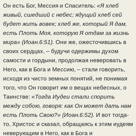
Он есть Бог, Мессия и Спаситель:
«Я хлеб
живый, сшедший с небес; ядущий хлеб сей
будет жить вовек; хлеб же, который Я дам,
есть Плоть Моя, которую Я отдам за жизнь
мира» (Иоан.6:51).
Они же, ожесточившись в
своих сердцах, – будучи одержимы духом
самости и гордыни, продолжая неверовать в
Него, как в Бога и Мессию, – стали говорить,
исходя из чисто земных понятий, не понимая
того, что Он говорит им о вещах небесных, о
Таинстве:
«Тогда Иудеи стали спорить
между собою, говоря: как Он может дать нам
есть Плоть Свою?» (Иоан.6:52).
И вот тогда-
то, Христос и сказал, обращаясь к этим иудеям
неверующим в Него, как в Бога и