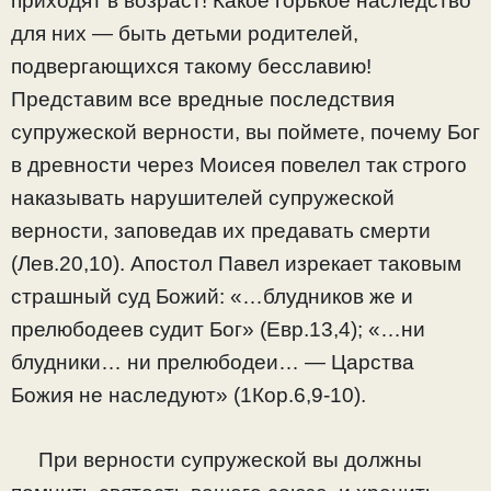
приходят в возраст! Какое горькое наследство
для них — быть детьми родителей,
подвергающихся такому бесславию!
Представим все вредные последствия
супружеской верности, вы поймете, почему Бог
в древности через Моисея повелел так строго
наказывать нарушителей супружеской
верности, заповедав их предавать смерти
(Лев.20,10). Апостол Павел изрекает таковым
страшный суд Божий: «…блудников же и
прелюбодеев судит Бог» (Евр.13,4); «…ни
блудники… ни прелюбодеи… — Царства
Божия не наследуют» (1Кор.6,9-10).
При верности супружеской вы должны