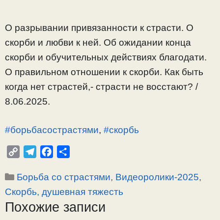
О разрывании привязанности к страсти. О
скорби и любви к ней. Об ожидании конца
скорби и обучительных действиях благодати.
О правильном отношении к скорби. Как быть
когда нет страстей,- страсти не восстают? /
8.06.2025.
#борьбасострастями
,
#скорбь
C
T
F
О
o
e
a
т
Рубрики
Борьба со страстями
,
Видеоролики-2025
,
p
l
c
п
y
e
e
р
Скорбь, душевная тяжесть
L
g
b
а
Похожие записи
i
r
o
в