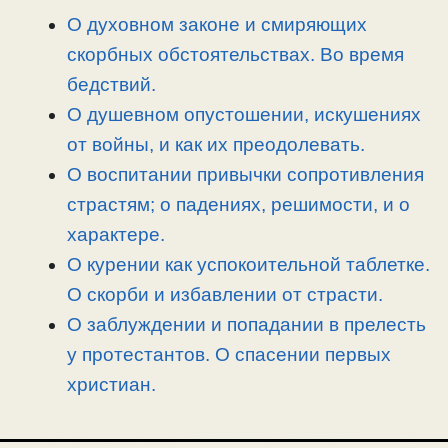
n
a
o
и
О духовном законе и смиряющих
k
m
k
т
скорбных обстоятельствах. Во время
ь
бедствий.
О душевном опустошении, искушениях
от войны, и как их преодолевать.
О воспитании привычки сопротивления
страстям; о падениях, решимости, и о
характере.
О курении как успокоительной таблетке.
О скорби и избавлении от страсти.
О заблуждении и попадании в прелесть
у протестантов. О спасении первых
христиан.