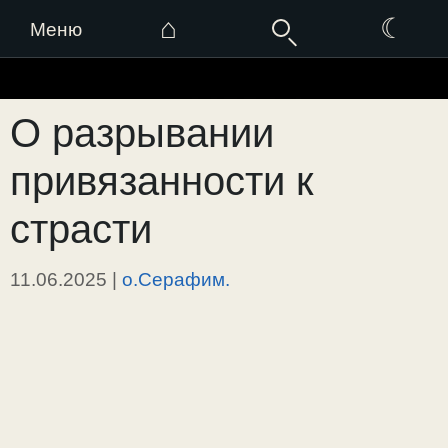
⌂
☾
Меню
Перейти
к
О разрывании
содержимому
привязанности к
страсти
11.06.2025
|
о.Серафим.