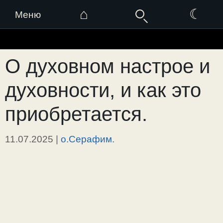
⌂
☾
Меню
Перейти
к
О духовном настрое и
содержимому
духовности, и как это
приобретается.
11.07.2025
|
о.Серафим.