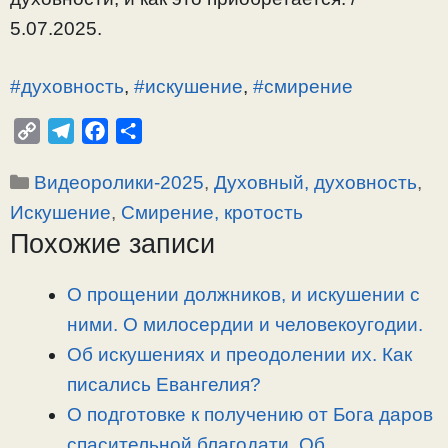
5.07.2025.
#духовность
,
#искушение
,
#смирение
C
T
F
О
o
e
a
т
Рубрики
Видеоролики-2025
,
Духовный, духовность
,
p
l
c
п
y
e
e
р
Искушение
,
Смирение, кротость
L
g
b
а
Похожие записи
i
r
o
в
n
a
o
и
О прощении должников, и искушении с
k
m
k
т
ними. О милосердии и человекоугодии.
ь
Об искушениях и преодолении их. Как
писались Евангелия?
О подготовке к получению от Бога даров
спасительной благодати. Об