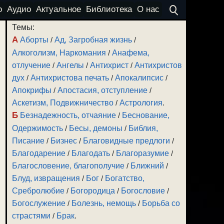
о
Аудио
Актуальное
Библиотека
О нас
Темы:
А
Аборты
/
Ад, Загробная жизнь
/
Алкоголизм, Наркомания
/
Анафема,
отлучение
/
Ангелы
/
Антихрист
/
Антихристов
дух
/
Антихристова печать
/
Апокалипсис
/
Апокрифы
/
Апостасия, отступление
/
Аскетизм, Подвижничество
/
Астрология
.
Б
Безнадежность, отчаяние
/
Беснование,
Одержимость
/
Бесы, демоны
/
Библия,
Писание
/
Бизнес
/
Благовидные предлоги
/
Благодарение
/
Благодать
/
Благоразумие
/
Благословение, благополучие
/
Ближний
/
Блуд, извращения
/
Бог
/
Богатство,
Сребролюбие
/
Богородица
/
Богословие
/
Богослужение
/
Болезнь, немощь
/
Борьба со
страстями
/
Брак
.