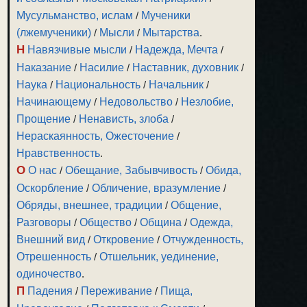
Мусульманство, ислам
/
Мученики
(лжемученики)
/
Мысли
/
Мытарства
.
Н
Навязчивые мысли
/
Надежда, Мечта
/
Наказание
/
Насилие
/
Наставник, духовник
/
Наука
/
Национальность
/
Начальник
/
Начинающему
/
Недовольство
/
Незлобие,
Прощение
/
Ненависть, злоба
/
Нераскаянность, Ожесточение
/
Нравственность
.
О
О нас
/
Обещание, Забывчивость
/
Обида,
Оскорбление
/
Обличение, вразумление
/
Обряды, внешнее, традиции
/
Общение,
Разговоры
/
Общество
/
Община
/
Одежда,
Внешний вид
/
Откровение
/
Отчужденность,
Отрешенность
/
Отшельник, уединение,
одиночество
.
П
Падения
/
Переживание
/
Пища,