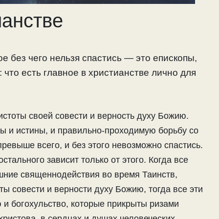
ианстве
ое без чего нельзя спастись — это епископы,
: что есть главное в христианстве лично для
чистоты своей совести и верность духу Божию.
ды и истины, и правильно-проходимую борьбу со
 превыше всего, и без этого невозможно спастись.
стального зависит только от этого. Когда все
ешние священнодействия во время Таинств,
ы совести и верности духу Божию, тогда все эти
и богохульство, которые прикрыты ризами
христова, в сердцах и душах человеческих,