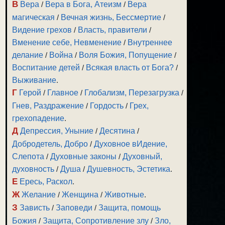
В
Вера
/
Вера в Бога, Атеизм
/
Вера
магическая
/
Вечная жизнь, Бессмертие
/
Видение грехов
/
Власть, правители
/
Вменение себе, Невменение
/
Внутреннее
делание
/
Война
/
Воля Божия, Попущение
/
Воспитание детей
/
Всякая власть от Бога?
/
Выживание
.
Г
Герой
/
Главное
/
Глобализм, Перезагрузка
/
Гнев, Раздражение
/
Гордость
/
Грех,
грехопадение
.
Д
Депрессия, Уныние
/
Десятина
/
Добродетель, Добро
/
Духовное вИдение,
Слепота
/
Духовные законы
/
Духовный,
духовность
/
Душа
/
Душевность, Эстетика
.
Е
Ересь, Раскол
.
Ж
Желание
/
Женщина
/
Животные
.
З
Зависть
/
Заповеди
/
Защита, помощь
Божия
/
Защита, Сопротивление злу
/
Зло,