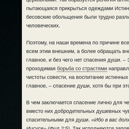
пытающаяся прикрыться одеждами Истины.
бесовские обольщения были трудно разл
человеческих.
Поэтому, на наши времена по причине вс
всем этим внешним, а более обращать вни
главное, и без чего нет спасения души. –
проходимая
борьба со страстями
направле
чистоты совести
, на воспитание истинных
главное, – спасение души, хотя бы при эт
В чем заключается спасение лично для ч
вместо них добродетельных душевных чув
спасительными для души.
«Ибо в вас дол
Иисусе» (Фил.2:5).
Так исполняются запов