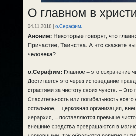
О главном в христ
04.11.2018
|
о.Серафим.
Аноним:
Некоторые говорят, что главн
Причастие, Таинства. А что скажете вы
человека?
о.Серафим:
Главное ­– это сохранение 
Достигается это через исповедание прав
страстями за чистоту своих чувств. – Это
Спасительность или погибельность всего о
остальное, – церковная организация, вн
иерархия, – поставляются превыше чистот
внешние средства превращаются в магию 
церковными. Так образуется религия анти