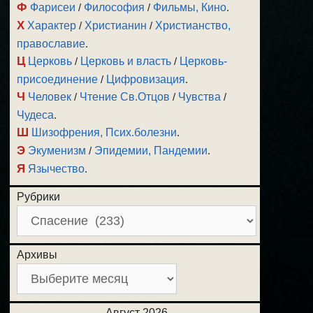
Ф
Фарисеи
/
Философия
/
Фильмы, Кино
.
Х
Характер
/
Христианин
/
Христианство,
православие
.
Ц
Церковь
/
Церковь и власть
/
Церковь-
присоединение
/
Цифровизация
.
Ч
Человек
/
Чтение Св.Отцов
/
Чувства
/
Чудеса
.
Ш
Шизофрения, Псих.болезни
.
Э
Экуменизм
/
Эпидемии, Пандемии
.
Я
Язычество
.
Рубрики
Архивы
Август 2026