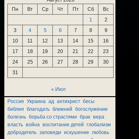
Пн
Вт
Ср
Чт
Пт
Сб
Вс
1
2
3
4
5
6
7
8
9
10
11
12
13
14
15
16
17
18
19
20
21
22
23
24
25
26
27
28
29
30
31
« Июл
Россия
Украина
ад
антихрист
бесы
библия
благодать
ближний
богослужение
болезнь
борьба со страстями
брак
вера
власть
война
воспитание детей
глобализм
добродетель
заповеди
искушение
любовь