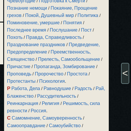
Чревоугодие
/
Подготовка к Смерти
/
Познание немощи
/
Покаяние, Прощение
грехов
/
Покой, Душевный мир
/
Политика
/
Поминовение, умершие
/
Понятия
/
Последнее время
/
Послушание
/
Пост
/
Похоть
/
Правда, Справедливость
/
Празднование праздников
/
Предведение,
Предопределение
/
Преемственность,
Священство
/
Прелесть, Самообольщение
/
Причастие
/
Пропаганда, Зомбирование
/
<
Проповедь
/
Пророчество
/
Простота
/
Протестанты
/
Психология
.
Р
Работа, Дела
/
Равнодушие
/
Радость
/
Рай,
Блаженство
/
Рассудительность
/
Реинкарнация
/
Религия
/
Решимость, сила
ревности
/
Россия
.
С
Самомнение, Самоуверенность
/
Самооправдание
/
Самоубийство
/