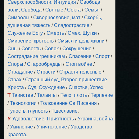
Сверхспособности, Интуиция
/
Свобода
воли, Свобода
/
Святые
/
Секта
/
Семья
/
Символы
/
Сквернословие, мат
/
Скорбь,
душевная тяжесть
/
Сладострастие
/
Служение Богу
/
Смерть
/
Смех, Шутки
/
Смирение, кротость
/
Смысл и цель жизни
/
Сны
/
Совесть
/
Совок
/
Сокрушение
/
Сострадание грешникам
/
Спасение
/
Спорт
/
Споры
/
Старообрядцы
/
Стоп войне
/
Страдание
/
Страсти
/
Страсти телесные
/
Страх
/
Страшный суд, Второе пришествие
Христа
/
Суд, Осуждение
/
Счастье, Успех
.
Т
Таинства
/
Таланты
/
Тело, плоть
/
Терпение
/
Технологии
/
Толкование Св.Писания
/
Тупость, глупость
/
Тщеславие
.
У
Удовольствие, Приятность
/
Украина, война
/
Умиление
/
Уничтожение
/
Уродство,
Красота
.