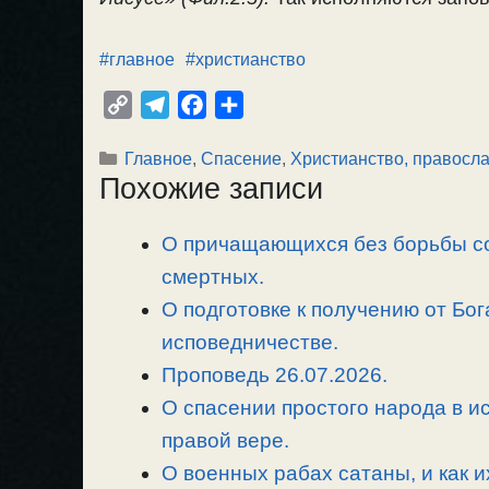
#главное
#христианство
C
T
F
О
o
e
a
т
Рубрики
Главное
,
Спасение
,
Христианство, правосл
p
l
c
п
Похожие записи
y
e
e
р
L
g
b
а
О причащающихся без борьбы со
i
r
o
в
n
смертных.
a
o
и
k
m
k
т
О подготовке к получению от Бог
ь
исповедничестве.
Проповедь 26.07.2026.
О спасении простого народа в ис
правой вере.
О военных рабах сатаны, и как и