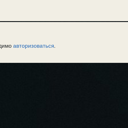
одимо
авторизоваться
.