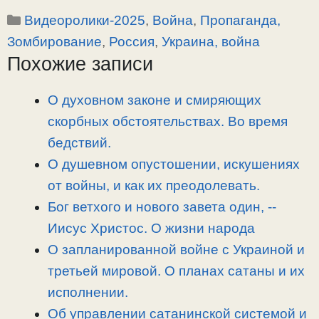
o
e
a
т
Рубрики
Видеоролики-2025
,
Война
,
Пропаганда,
p
l
c
п
y
e
e
р
Зомбирование
,
Россия
,
Украина, война
L
g
b
а
Похожие записи
i
r
o
в
n
a
o
и
О духовном законе и смиряющих
k
m
k
т
скорбных обстоятельствах. Во время
ь
бедствий.
О душевном опустошении, искушениях
от войны, и как их преодолевать.
Бог ветхого и нового завета один, -­
Иисус Христос. О жизни народа
О запланированной войне с Украиной и
третьей мировой. О планах сатаны и их
исполнении.
Об управлении сатанинской системой и