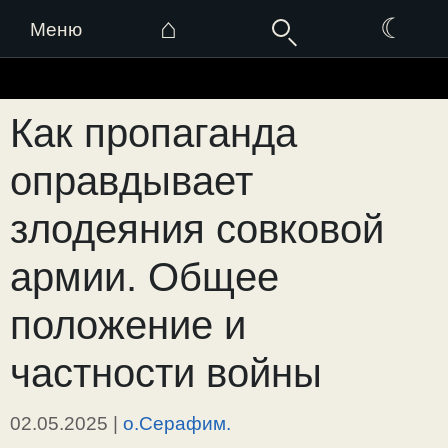
⌂
☾
Меню
Перейти
к
Как пропаганда
содержимому
оправдывает
злодеяния совковой
армии. Общее
положение и
частности войны
02.05.2025
|
о.Серафим.