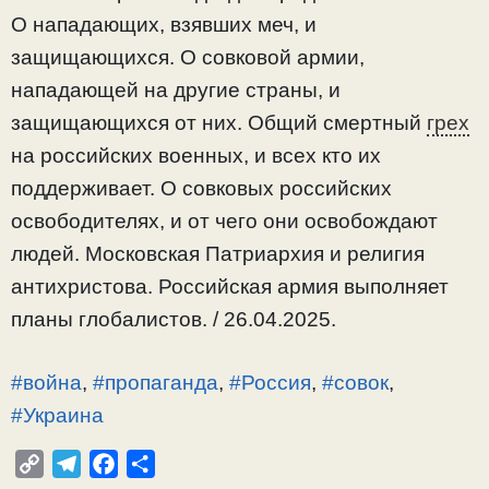
О нападающих, взявших меч, и
защищающихся. О совковой армии,
нападающей на другие страны, и
защищающихся от них. Общий смертный
грех
на российских военных, и всех кто их
поддерживает. О совковых российских
освободителях, и от чего они освобождают
людей. Московская Патриархия и религия
антихристова. Российская армия выполняет
планы глобалистов. / 26.04.2025.
#война
,
#пропаганда
,
#Россия
,
#совок
,
#Украина
C
T
F
О