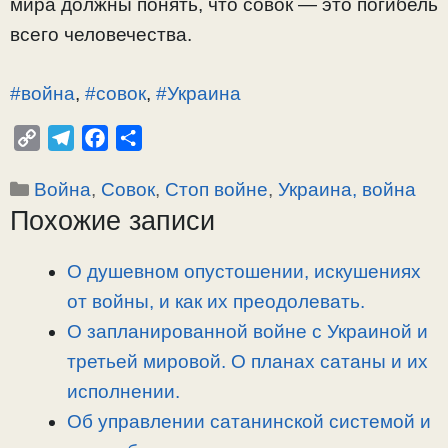
мира должны понять, что совок — это погибель
всего человечества.
#война
,
#совок
,
#Украина
C
T
F
О
o
e
a
т
Рубрики
Война
,
Совок
,
Стоп войне
,
Украина, война
p
l
c
п
Похожие записи
y
e
e
р
L
g
b
а
i
r
o
в
О душевном опустошении, искушениях
n
a
o
и
от войны, и как их преодолевать.
k
m
k
т
О запланированной войне с Украиной и
ь
третьей мировой. О планах сатаны и их
исполнении.
Об управлении сатанинской системой и