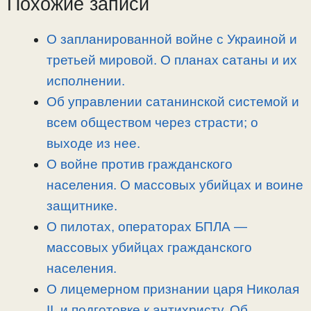
Похожие записи
i
r
o
в
n
a
o
и
О запланированной войне с Украиной и
k
m
k
т
третьей мировой. О планах сатаны и их
ь
исполнении.
Об управлении сатанинской системой и
всем обществом через страсти; о
выходе из нее.
О войне против гражданского
населения. О массовых убийцах и воине
защитнике.
О пилотах, операторах БПЛА —
массовых убийцах гражданского
населения.
О лицемерном признании царя Николая
II, и подготовке к антихристу. Об