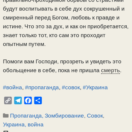
будут воспитывать в себе дух сокрушенный и
смиренный перед Богом, любовь к правде и
истине. Что это за дух, и как он приобретается,
знает только тот, кто сам это проходит
опытным путем.
Помоги вам Господи, прозреть и увидеть это
обольщение в себе, пока не пришла
смерть
.
#война
,
#пропаганда
,
#совок
,
#Украина
C
T
F
О
o
e
a
т
Рубрики
Пропаганда, Зомбирование
,
Совок
,
p
l
c
п
y
e
e
р
Украина, война
L
g
b
а