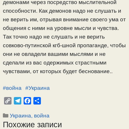
демонами через посредство мыслительной
способности. Как демонов надо не слушать и
не верить им, отрывая внимание своего ума от
общения с ними на уровне мысли и чувства.
Так точно надо не слушать и не верить
совково-путинской кгб-шной пропаганде, чтобы
они не овладели вашими мыслями и не
сделали из вас одержимых страстными
чувствами, от которых будет беснование..
#война
#Украина
C
T
F
О
o
e
a
т
Рубрики
Украина, война
p
l
c
п
Похожие записи
y
e
e
р