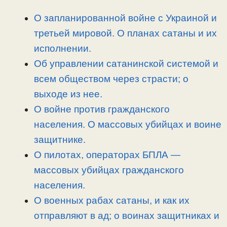
L
g
b
а
i
r
o
в
О запланированной войне с Украиной и
n
a
o
и
третьей мировой. О планах сатаны и их
k
m
k
т
исполнении.
ь
Об управлении сатанинской системой и
всем обществом через страсти; о
выходе из нее.
О войне против гражданского
населения. О массовых убийцах и воине
защитнике.
О пилотах, операторах БПЛА —
массовых убийцах гражданского
населения.
О военных рабах сатаны, и как их
отправляют в ад; о воинах защитниках и