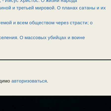
, -­ Иисус Христос. О жизни народа
иной и третьей мировой. О планах сатаны и их
емой и всем обществом через страсти; о
селения. О массовых убийцах и воине
одимо
авторизоваться
.