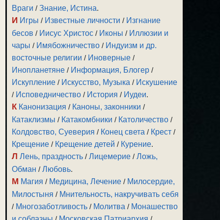
Враги
/
Знание, Истина
.
И
Игры
/
Известные личности
/
Изгнание
бесов
/
Иисус Христос
/
Иконы
/
Иллюзии и
чары
/
Имябожничество
/
Индуизм и др.
восточные религии
/
Иноверные
/
Инопланетяне
/
Информация, Блогер
/
Искупление
/
Искусство, Музыка
/
Искушение
/
Исповедничество
/
История
/
Иудеи
.
К
Канонизация
/
Каноны, законники
/
Катаклизмы
/
Катакомбники
/
Католичество
/
Колдовство, Суеверия
/
Конец света
/
Крест
/
Крещение
/
Крещение детей
/
Курение
.
Л
Лень, праздность
/
Лицемерие
/
Ложь,
Обман
/
Любовь
.
М
Магия
/
Медицина, Лечение
/
Милосердие,
Милостыня
/
Мнительность, накручивать себя
/
Многозаботливость
/
Молитва
/
Монашество
и соблазны
/
Московская Патриархия
/