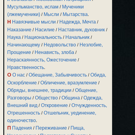
Мусульманство, ислам
/
Мученики
(лжемученики)
/
Мысли
/
Мытарства
.
Н
Навязчивые мысли
/
Надежда, Мечта
/
Наказание
/
Насилие
/
Наставник, духовник
/
Наука
/
Национальность
/
Начальник
/
Начинающему
/
Недовольство
/
Незлобие,
Прощение
/
Ненависть, злоба
/
Нераскаянность, Ожесточение
/
Нравственность
.
О
О нас
/
Обещание, Забывчивость
/
Обида,
Оскорбление
/
Обличение, вразумление
/
Обряды, внешнее, традиции
/
Общение,
Разговоры
/
Общество
/
Община
/
Одежда,
Внешний вид
/
Откровение
/
Отчужденность,
Отрешенность
/
Отшельник, уединение,
одиночество
.
П
Падения
/
Переживание
/
Пища,