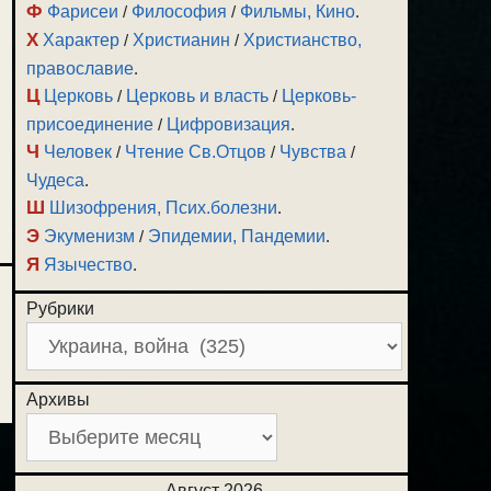
Ф
Фарисеи
/
Философия
/
Фильмы, Кино
.
Х
Характер
/
Христианин
/
Христианство,
православие
.
Ц
Церковь
/
Церковь и власть
/
Церковь-
присоединение
/
Цифровизация
.
Ч
Человек
/
Чтение Св.Отцов
/
Чувства
/
Чудеса
.
Ш
Шизофрения, Псих.болезни
.
Э
Экуменизм
/
Эпидемии, Пандемии
.
Я
Язычество
.
Рубрики
Архивы
Август 2026