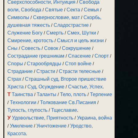
Сверхспособности, Интуиция
/
Свобода
воли, Свобода
/
Святые
/
Секта
/
Семья
/
Символы
/
Сквернословие, мат
/
Скорбь,
душевная тяжесть
/
Сладострастие
/
Служение Богу
/
Смерть
/
Смех, Шутки
/
Смирение, кротость
/
Смысл и цель жизни
/
Сны
/
Совесть
/
Совок
/
Сокрушение
/
Сострадание грешникам
/
Спасение
/
Спорт
/
Споры
/
Старообрядцы
/
Стоп войне
/
Страдание
/
Страсти
/
Страсти телесные
/
Страх
/
Страшный суд, Второе пришествие
Христа
/
Суд, Осуждение
/
Счастье, Успех
.
Т
Таинства
/
Таланты
/
Тело, плоть
/
Терпение
/
Технологии
/
Толкование Св.Писания
/
Тупость, глупость
/
Тщеславие
.
У
Удовольствие, Приятность
/
Украина, война
/
Умиление
/
Уничтожение
/
Уродство,
Красота
.