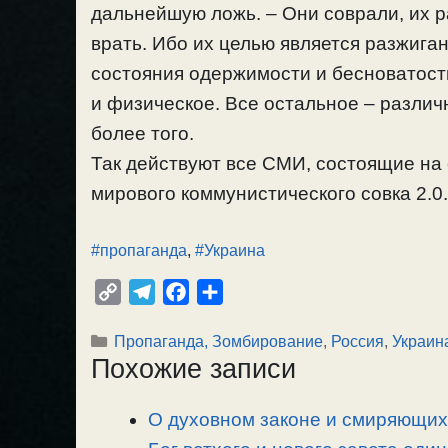
дальнейшую ложь. – Они соврали, их р
врать. Ибо их целью является разжиган
состояния одержимости и бесноватост
и физическое. Все остальное – различ
более того.
Так действуют все СМИ, состоящие на с
мирового коммунистического совка 2.0
#пропаганда
,
#Украина
C
T
F
О
o
e
a
т
Рубрики
Пропаганда, Зомбирование
,
Россия
,
Украин
p
l
c
п
Похожие записи
y
e
e
р
L
g
b
а
О духовном законе и смиряющих 
i
r
o
в
n
a
o
и