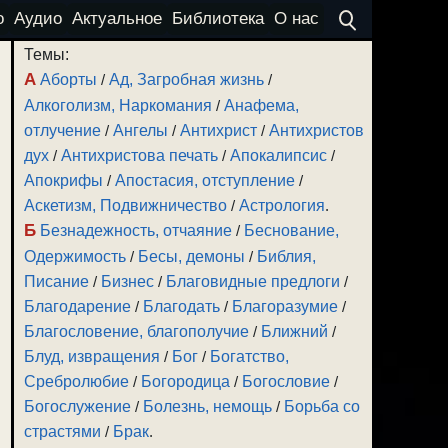
о
Аудио
Актуальное
Библиотека
О нас
Темы:
А
Аборты
/
Ад, Загробная жизнь
/
Алкоголизм, Наркомания
/
Анафема,
отлучение
/
Ангелы
/
Антихрист
/
Антихристов
дух
/
Антихристова печать
/
Апокалипсис
/
Апокрифы
/
Апостасия, отступление
/
Аскетизм, Подвижничество
/
Астрология
.
Б
Безнадежность, отчаяние
/
Беснование,
Одержимость
/
Бесы, демоны
/
Библия,
Писание
/
Бизнес
/
Благовидные предлоги
/
Благодарение
/
Благодать
/
Благоразумие
/
Благословение, благополучие
/
Ближний
/
Блуд, извращения
/
Бог
/
Богатство,
Сребролюбие
/
Богородица
/
Богословие
/
Богослужение
/
Болезнь, немощь
/
Борьба со
страстями
/
Брак
.