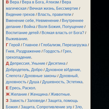
В
Вера
/
Вера в Бога, Атеизм
/
Вера
магическая
/
Вечная жизнь, Бессмертие
/
Видение грехов
/
Власть, правители
/
Вменение себе, Невменение
/
Внутреннее
делание
/
Война
/
Воля Божия, Попущение
/
Воспитание детей
/
Всякая власть от Бога?
/
Выживание
.
Г
Герой
/
Главное
/
Глобализм, Перезагрузка
/
Гнев, Раздражение
/
Гордость
/
Грех,
грехопадение
.
Д
Депрессия, Уныние
/
Десятина
/
Добродетель, Добро
/
Духовное вИдение,
Слепота
/
Духовные законы
/
Духовный,
духовность
/
Душа
/
Душевность, Эстетика
.
Е
Ересь, Раскол
.
Ж
Желание
/
Женщина
/
Животные
.
З
Зависть
/
Заповеди
/
Защита, помощь
Божия
/
Защита, Сопротивление злу
/
Зло,