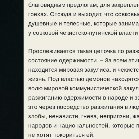
благовидным предлогам, для закреплен
грехах. Отсюда и выходит, что совков
душевные и телесные, которые занима
у
совковой
чекистско-путинской власти
Прослеживается такая цепочка по разж
состояние одержимости. – За всем эти
находится мировая закулиса, и чекистс
жизнь. Под властью демонов находятс
волю мировой коммунистической закули
разжиганию одержимости в народе и за
это через посредство разжигания в лю
злобы, ненависти, гнева, неприязни, 
народов и национальностей, которые п
не хотят покориться ей.