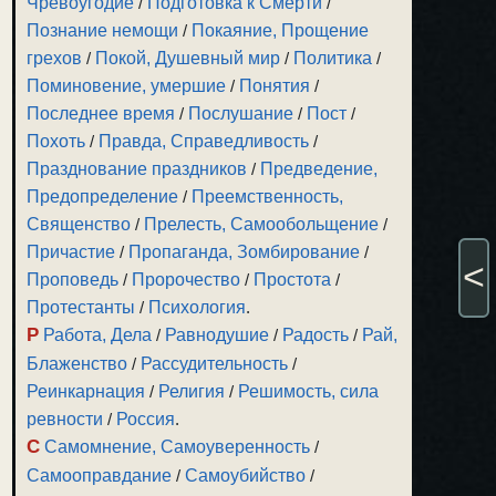
Чревоугодие
/
Подготовка к Смерти
/
Познание немощи
/
Покаяние, Прощение
грехов
/
Покой, Душевный мир
/
Политика
/
Поминовение, умершие
/
Понятия
/
Последнее время
/
Послушание
/
Пост
/
Похоть
/
Правда, Справедливость
/
Празднование праздников
/
Предведение,
Предопределение
/
Преемственность,
Священство
/
Прелесть, Самообольщение
/
Причастие
/
Пропаганда, Зомбирование
/
<
Проповедь
/
Пророчество
/
Простота
/
Протестанты
/
Психология
.
Р
Работа, Дела
/
Равнодушие
/
Радость
/
Рай,
Блаженство
/
Рассудительность
/
Реинкарнация
/
Религия
/
Решимость, сила
ревности
/
Россия
.
С
Самомнение, Самоуверенность
/
Самооправдание
/
Самоубийство
/