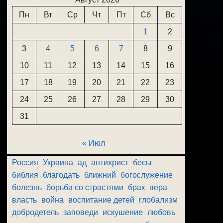
Пн
Вт
Ср
Чт
Пт
Сб
Вс
1
2
3
4
5
6
7
8
9
10
11
12
13
14
15
16
17
18
19
20
21
22
23
24
25
26
27
28
29
30
31
« Июл
Россия
Украина
ад
антихрист
бесы
библия
благодать
ближний
богослужение
болезнь
борьба со страстями
брак
вера
власть
война
воспитание детей
глобализм
добродетель
заповеди
искушение
любовь