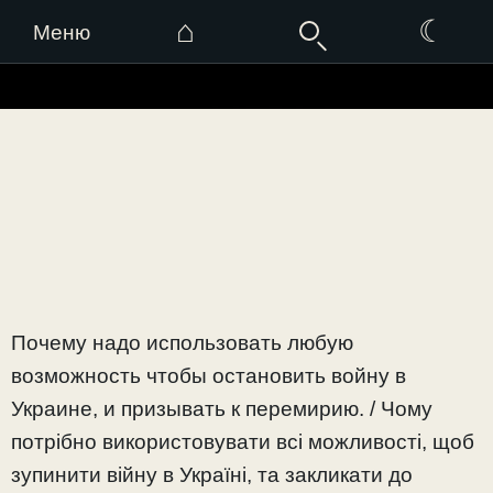
⌂
☾
Меню
Перейти
к
содержимому
Почему надо использовать любую
возможность чтобы остановить войну в
Украине, и призывать к перемирию. / Чому
потрібно використовувати всі можливості, щоб
зупинити війну в Україні, та закликати до