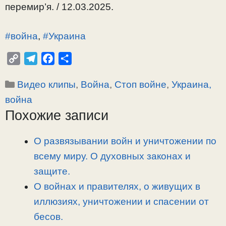
перемир’я. / 12.03.2025.
#война
,
#Украина
C
T
F
О
o
e
a
т
Рубрики
Видео клипы
,
Война
,
Стоп войне
,
Украина,
p
l
c
п
y
e
e
р
война
L
g
b
а
Похожие записи
i
r
o
в
n
a
o
и
О развязывании войн и уничтожении по
k
m
k
т
всему миру. О духовных законах и
ь
защите.
О войнах и правителях, о живущих в
иллюзиях, уничтожении и спасении от
бесов.