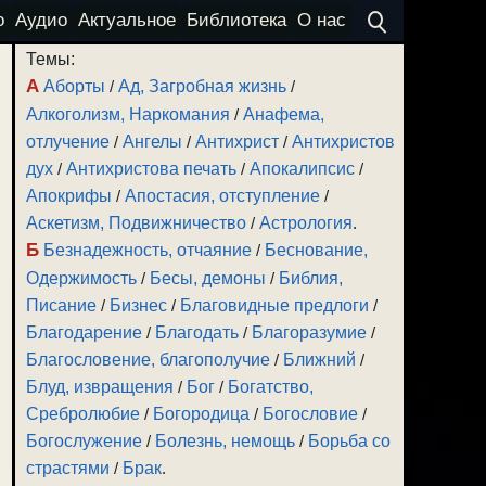
о
Аудио
Актуальное
Библиотека
О нас
Темы:
А
Аборты
/
Ад, Загробная жизнь
/
Алкоголизм, Наркомания
/
Анафема,
отлучение
/
Ангелы
/
Антихрист
/
Антихристов
дух
/
Антихристова печать
/
Апокалипсис
/
Апокрифы
/
Апостасия, отступление
/
Аскетизм, Подвижничество
/
Астрология
.
Б
Безнадежность, отчаяние
/
Беснование,
Одержимость
/
Бесы, демоны
/
Библия,
Писание
/
Бизнес
/
Благовидные предлоги
/
Благодарение
/
Благодать
/
Благоразумие
/
Благословение, благополучие
/
Ближний
/
Блуд, извращения
/
Бог
/
Богатство,
Сребролюбие
/
Богородица
/
Богословие
/
Богослужение
/
Болезнь, немощь
/
Борьба со
страстями
/
Брак
.