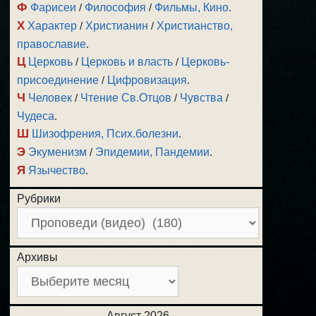
Ф
Фарисеи
/
Философия
/
Фильмы, Кино
.
Х
Характер
/
Христианин
/
Христианство,
православие
.
Ц
Церковь
/
Церковь и власть
/
Церковь-
присоединение
/
Цифровизация
.
Ч
Человек
/
Чтение Св.Отцов
/
Чувства
/
Чудеса
.
Ш
Шизофрения, Псих.болезни
.
Э
Экуменизм
/
Эпидемии, Пандемии
.
Я
Язычество
.
Рубрики
Архивы
Август 2026