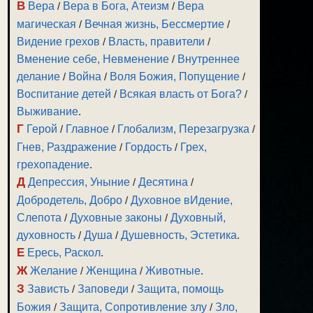
В
Вера
/
Вера в Бога, Атеизм
/
Вера
магическая
/
Вечная жизнь, Бессмертие
/
Видение грехов
/
Власть, правители
/
Вменение себе, Невменение
/
Внутреннее
делание
/
Война
/
Воля Божия, Попущение
/
Воспитание детей
/
Всякая власть от Бога?
/
Выживание
.
Г
Герой
/
Главное
/
Глобализм, Перезагрузка
/
Гнев, Раздражение
/
Гордость
/
Грех,
грехопадение
.
Д
Депрессия, Уныние
/
Десятина
/
Добродетель, Добро
/
Духовное вИдение,
Слепота
/
Духовные законы
/
Духовный,
духовность
/
Душа
/
Душевность, Эстетика
.
Е
Ересь, Раскол
.
Ж
Желание
/
Женщина
/
Животные
.
З
Зависть
/
Заповеди
/
Защита, помощь
Божия
/
Защита, Сопротивление злу
/
Зло,