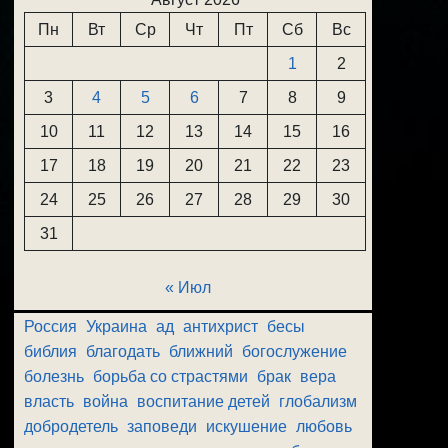
Пн
Вт
Ср
Чт
Пт
Сб
Вс
1
2
3
4
5
6
7
8
9
10
11
12
13
14
15
16
17
18
19
20
21
22
23
24
25
26
27
28
29
30
31
« Июл
Россия
Украина
ад
антихрист
бесы
библия
благодать
ближний
богослужение
болезнь
борьба со страстями
брак
вера
власть
война
воспитание детей
глобализм
добродетель
заповеди
искушение
любовь