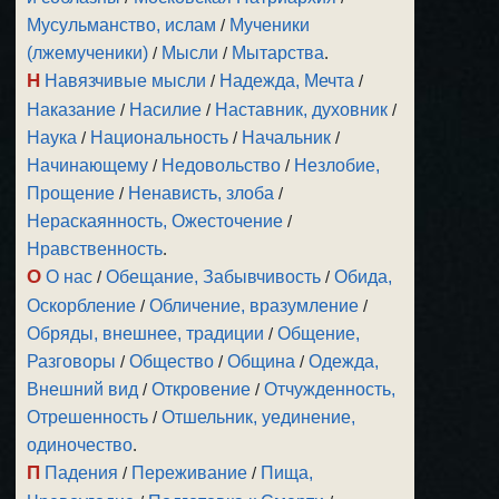
Мусульманство, ислам
/
Мученики
(лжемученики)
/
Мысли
/
Мытарства
.
Н
Навязчивые мысли
/
Надежда, Мечта
/
Наказание
/
Насилие
/
Наставник, духовник
/
Наука
/
Национальность
/
Начальник
/
Начинающему
/
Недовольство
/
Незлобие,
Прощение
/
Ненависть, злоба
/
Нераскаянность, Ожесточение
/
Нравственность
.
О
О нас
/
Обещание, Забывчивость
/
Обида,
Оскорбление
/
Обличение, вразумление
/
Обряды, внешнее, традиции
/
Общение,
Разговоры
/
Общество
/
Община
/
Одежда,
Внешний вид
/
Откровение
/
Отчужденность,
Отрешенность
/
Отшельник, уединение,
одиночество
.
П
Падения
/
Переживание
/
Пища,