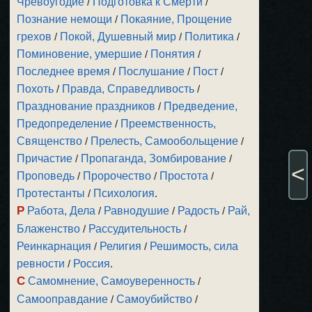
Чревоугодие
/
Подготовка к Смерти
/
Познание немощи
/
Покаяние, Прощение
грехов
/
Покой, Душевный мир
/
Политика
/
Поминовение, умершие
/
Понятия
/
Последнее время
/
Послушание
/
Пост
/
Похоть
/
Правда, Справедливость
/
Празднование праздников
/
Предведение,
Предопределение
/
Преемственность,
Священство
/
Прелесть, Самообольщение
/
Причастие
/
Пропаганда, Зомбирование
/
<
Проповедь
/
Пророчество
/
Простота
/
Протестанты
/
Психология
.
Р
Работа, Дела
/
Равнодушие
/
Радость
/
Рай,
Блаженство
/
Рассудительность
/
Реинкарнация
/
Религия
/
Решимость, сила
ревности
/
Россия
.
С
Самомнение, Самоуверенность
/
Самооправдание
/
Самоубийство
/