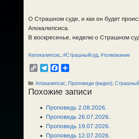
О Страшном суде, и как он будет проис
Апокалипсиса.
В воскресенье, неделю о Страшном су
#апокалипсис
,
#Страшныйсуд
,
#толкование
C
T
F
О
o
e
a
т
Рубрики
Апокалипсис
,
Проповеди (видео)
,
Страшный 
p
l
c
п
Похожие записи
y
e
e
р
L
g
b
а
Проповедь 2.08.2026.
i
r
o
в
n
Проповедь 26.07.2026.
a
o
и
k
m
k
т
Проповедь 19.07.2026.
ь
Проповедь 12.07.2026.