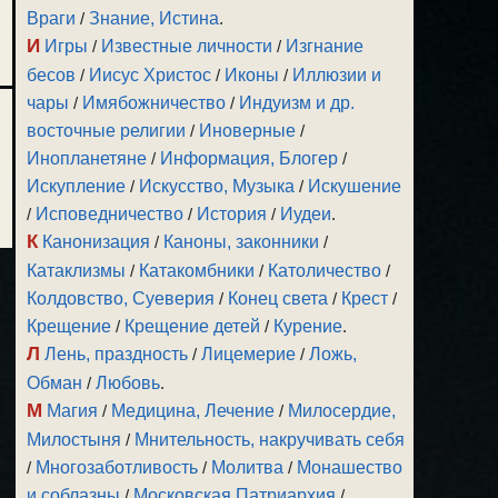
Враги
/
Знание, Истина
.
И
Игры
/
Известные личности
/
Изгнание
бесов
/
Иисус Христос
/
Иконы
/
Иллюзии и
чары
/
Имябожничество
/
Индуизм и др.
восточные религии
/
Иноверные
/
Инопланетяне
/
Информация, Блогер
/
Искупление
/
Искусство, Музыка
/
Искушение
/
Исповедничество
/
История
/
Иудеи
.
К
Канонизация
/
Каноны, законники
/
Катаклизмы
/
Катакомбники
/
Католичество
/
Колдовство, Суеверия
/
Конец света
/
Крест
/
Крещение
/
Крещение детей
/
Курение
.
Л
Лень, праздность
/
Лицемерие
/
Ложь,
Обман
/
Любовь
.
М
Магия
/
Медицина, Лечение
/
Милосердие,
Милостыня
/
Мнительность, накручивать себя
/
Многозаботливость
/
Молитва
/
Монашество
и соблазны
/
Московская Патриархия
/