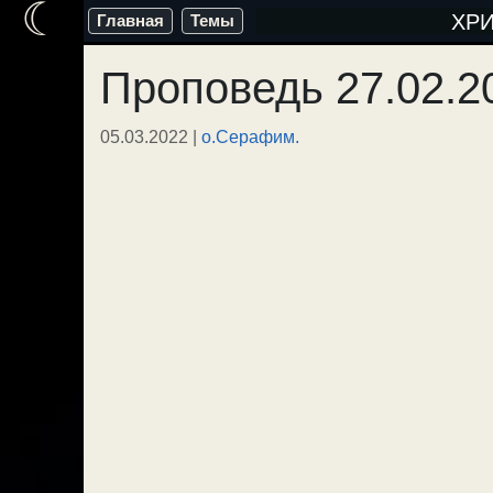
☾
Перейти
ХР
Главная
Темы
к
Проповедь 27.02.2
содержимому
05.03.2022
|
о.Серафим.