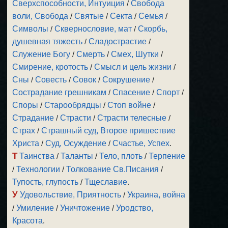
Сверхспособности, Интуиция
/
Свобода
воли, Свобода
/
Святые
/
Секта
/
Семья
/
Символы
/
Сквернословие, мат
/
Скорбь,
душевная тяжесть
/
Сладострастие
/
Служение Богу
/
Смерть
/
Смех, Шутки
/
Смирение, кротость
/
Смысл и цель жизни
/
Сны
/
Совесть
/
Совок
/
Сокрушение
/
Сострадание грешникам
/
Спасение
/
Спорт
/
Споры
/
Старообрядцы
/
Стоп войне
/
Страдание
/
Страсти
/
Страсти телесные
/
Страх
/
Страшный суд, Второе пришествие
Христа
/
Суд, Осуждение
/
Счастье, Успех
.
Т
Таинства
/
Таланты
/
Тело, плоть
/
Терпение
/
Технологии
/
Толкование Св.Писания
/
Тупость, глупость
/
Тщеславие
.
У
Удовольствие, Приятность
/
Украина, война
/
Умиление
/
Уничтожение
/
Уродство,
Красота
.