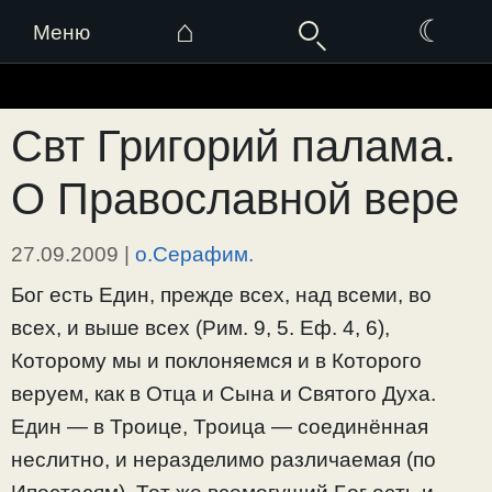
⌂
☾
Меню
Перейти
к
Свт Григорий палама.
содержимому
О Православной вере
27.09.2009
|
о.Серафим.
Бог есть Един, прежде всех, над всеми, во
всех, и выше всех (Рим. 9, 5. Еф. 4, 6),
Которому мы и поклоняемся и в Которого
веруем, как в Отца и Сына и Святого Духа.
Един — в Троице, Троица — соединённая
неслитно, и неразделимо различаемая (по