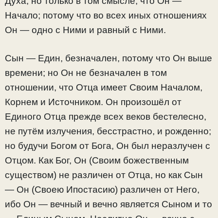
Духа, но только в том смысле, что Он —
Начало; потому что во всех иных отношениях
Он — одно с Ними и равный с Ними.
Сын — Един, безначален, потому что Он выше
времени; но Он не безначален в том
отношении, что Отца имеет Своим Началом,
Корнем и Источником. Он произошёл от
Единого Отца прежде всех веков бестелесно,
не путём излучения, бесстрастно, и рожденно;
но будучи Богом от Бога, Он был неразлучен с
Отцом. Как Бог, Он (Своим божественным
существом) не различен от Отца, но как Сын
— Он (Своею Ипостасию) различен от Него,
ибо Он — вечный и вечно является Сыном и то