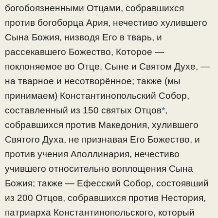
богобоязненными Отцами, собравшихся
против богоборца Ария, нечестиво хулившего
Сына Божия, низводя Его в тварь, и
рассекавшего Божество, Которое —
поклоняемое во Отце, Сыне и Святом Духе, —
на тварное и несотворённое; также (мы
принимаем) Константинопольский Собор,
составленный из 150 святых Отцов
*
,
собравшихся против Македония, хулившего
Святого Духа, не признавая Его Божество, и
против учения Аполлинария, нечестиво
учившего относительно воплощения Сына
Божия; также — Ефесский Собор, состоявший
из 200 Отцов, собравшихся против Нестория,
патриарха Константинопольского, который