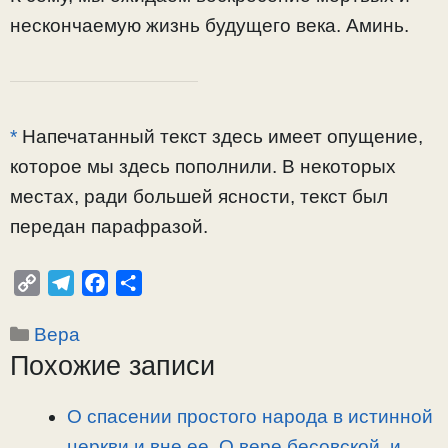
нескончаемую жизнь будущего века. Аминь.
*
Напечатанный текст здесь имеет опущение,
которое мы здесь пополнили. В некоторых
местах, ради большей ясности, текст был
передан парафразой.
C
T
F
О
o
e
a
т
Рубрики
Вера
p
l
c
п
Похожие записи
y
e
e
р
L
g
b
а
i
r
o
в
О спасении простого народа в истинной
n
a
o
и
церкви и вне ее. О вере бесовской, и