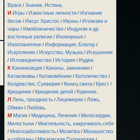
Враги
/
Знание, Истина
.
И
Игры
/
Известные личности
/
Изгнание
бесов
/
Иисус Христос
/
Иконы
/
Иллюзии и
чары
/
Имябожничество
/
Индуизм и др.
восточные религии
/
Иноверные
/
Инопланетяне
/
Информация, Блогер
/
Искупление
/
Искусство, Музыка
/
Искушение
/
Исповедничество
/
История
/
Иудеи
.
К
Канонизация
/
Каноны, законники
/
Катаклизмы
/
Катакомбники
/
Католичество
/
Колдовство, Суеверия
/
Конец света
/
Крест
/
Крещение
/
Крещение детей
/
Курение
.
Л
Лень, праздность
/
Лицемерие
/
Ложь,
Обман
/
Любовь
.
М
Магия
/
Медицина, Лечение
/
Милосердие,
Милостыня
/
Мнительность, накручивать себя
/
Многозаботливость
/
Молитва
/
Монашество
и соблазны
/
Московская Патриархия
/