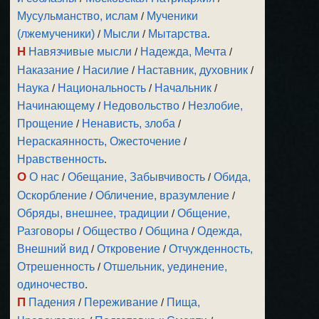
Мусульманство, ислам
/
Мученики
(лжемученики)
/
Мысли
/
Мытарства
.
Н
Навязчивые мысли
/
Надежда, Мечта
/
Наказание
/
Насилие
/
Наставник, духовник
/
Наука
/
Национальность
/
Начальник
/
Начинающему
/
Недовольство
/
Незлобие,
Прощение
/
Ненависть, злоба
/
Нераскаянность, Ожесточение
/
Нравственность
.
О
О нас
/
Обещание, Забывчивость
/
Обида,
Оскорбление
/
Обличение, вразумление
/
Обряды, внешнее, традиции
/
Общение,
Разговоры
/
Общество
/
Община
/
Одежда,
Внешний вид
/
Откровение
/
Отчужденность,
Отрешенность
/
Отшельник, уединение,
одиночество
.
П
Падения
/
Переживание
/
Пища,