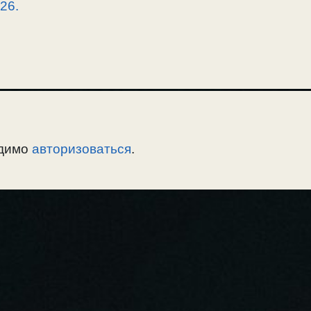
26.
одимо
авторизоваться
.