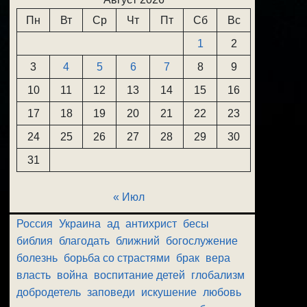
Пн
Вт
Ср
Чт
Пт
Сб
Вс
1
2
3
4
5
6
7
8
9
10
11
12
13
14
15
16
17
18
19
20
21
22
23
24
25
26
27
28
29
30
31
« Июл
Россия
Украина
ад
антихрист
бесы
библия
благодать
ближний
богослужение
болезнь
борьба со страстями
брак
вера
власть
война
воспитание детей
глобализм
добродетель
заповеди
искушение
любовь