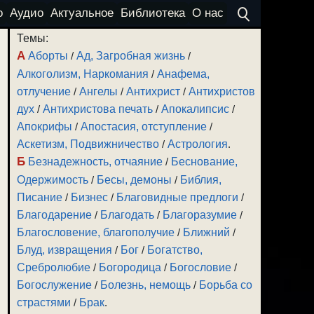
о
Аудио
Актуальное
Библиотека
О нас
Темы:
А
Аборты
/
Ад, Загробная жизнь
/
Алкоголизм, Наркомания
/
Анафема,
отлучение
/
Ангелы
/
Антихрист
/
Антихристов
дух
/
Антихристова печать
/
Апокалипсис
/
Апокрифы
/
Апостасия, отступление
/
Аскетизм, Подвижничество
/
Астрология
.
Б
Безнадежность, отчаяние
/
Беснование,
Одержимость
/
Бесы, демоны
/
Библия,
Писание
/
Бизнес
/
Благовидные предлоги
/
Благодарение
/
Благодать
/
Благоразумие
/
Благословение, благополучие
/
Ближний
/
Блуд, извращения
/
Бог
/
Богатство,
Сребролюбие
/
Богородица
/
Богословие
/
Богослужение
/
Болезнь, немощь
/
Борьба со
страстями
/
Брак
.