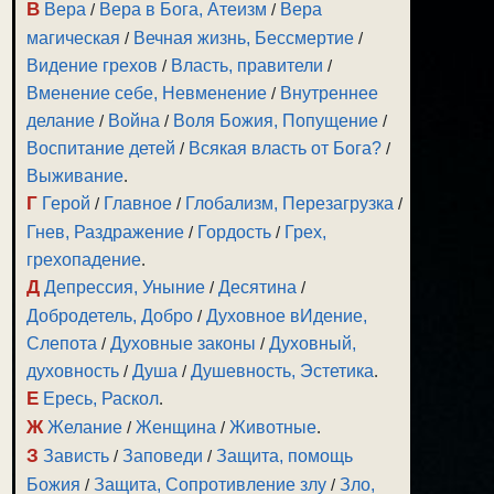
В
Вера
/
Вера в Бога, Атеизм
/
Вера
магическая
/
Вечная жизнь, Бессмертие
/
Видение грехов
/
Власть, правители
/
Вменение себе, Невменение
/
Внутреннее
делание
/
Война
/
Воля Божия, Попущение
/
Воспитание детей
/
Всякая власть от Бога?
/
Выживание
.
Г
Герой
/
Главное
/
Глобализм, Перезагрузка
/
Гнев, Раздражение
/
Гордость
/
Грех,
грехопадение
.
Д
Депрессия, Уныние
/
Десятина
/
Добродетель, Добро
/
Духовное вИдение,
Слепота
/
Духовные законы
/
Духовный,
духовность
/
Душа
/
Душевность, Эстетика
.
Е
Ересь, Раскол
.
Ж
Желание
/
Женщина
/
Животные
.
З
Зависть
/
Заповеди
/
Защита, помощь
Божия
/
Защита, Сопротивление злу
/
Зло,