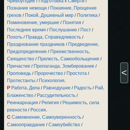
Чревоугодие
/
Подготовка к Смерти
/
Познание немощи
/
Покаяние, Прощение
грехов
/
Покой, Душевный мир
/
Политика
/
Поминовение, умершие
/
Понятия
/
Последнее время
/
Послушание
/
Пост
/
Похоть
/
Правда, Справедливость
/
Празднование праздников
/
Предведение,
Предопределение
/
Преемственность,
Священство
/
Прелесть, Самообольщение
/
Причастие
/
Пропаганда, Зомбирование
/
<
Проповедь
/
Пророчество
/
Простота
/
Протестанты
/
Психология
.
Р
Работа, Дела
/
Равнодушие
/
Радость
/
Рай,
Блаженство
/
Рассудительность
/
Реинкарнация
/
Религия
/
Решимость, сила
ревности
/
Россия
.
С
Самомнение, Самоуверенность
/
Самооправдание
/
Самоубийство
/