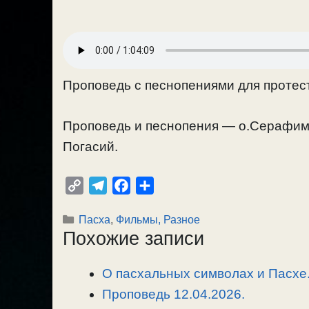
Проповедь с песнопениями для протест
Проповедь и песнопения — о.Серафим 
Погасий.
C
T
F
О
o
e
a
т
Рубрики
Пасха
,
Фильмы, Разное
p
l
c
п
Похожие записи
y
e
e
р
L
g
b
а
О пасхальных символах и Пасхе.
i
r
o
в
n
Проповедь 12.04.2026.
a
o
и