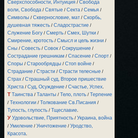
Сверхспособности, Интуиция
/
Свобода
воли, Свобода
/
Святые
/
Секта
/
Семья
/
Символы
/
Сквернословие, мат
/
Скорбь,
душевная тяжесть
/
Сладострастие
/
Служение Богу
/
Смерть
/
Смех, Шутки
/
Смирение, кротость
/
Смысл и цель жизни
/
Сны
/
Совесть
/
Совок
/
Сокрушение
/
Сострадание грешникам
/
Спасение
/
Спорт
/
Споры
/
Старообрядцы
/
Стоп войне
/
Страдание
/
Страсти
/
Страсти телесные
/
Страх
/
Страшный суд, Второе пришествие
Христа
/
Суд, Осуждение
/
Счастье, Успех
.
Т
Таинства
/
Таланты
/
Тело, плоть
/
Терпение
/
Технологии
/
Толкование Св.Писания
/
Тупость, глупость
/
Тщеславие
.
У
Удовольствие, Приятность
/
Украина, война
/
Умиление
/
Уничтожение
/
Уродство,
Красота
.