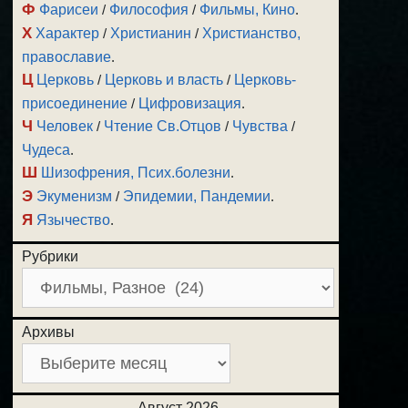
Ф
Фарисеи
/
Философия
/
Фильмы, Кино
.
Х
Характер
/
Христианин
/
Христианство,
православие
.
Ц
Церковь
/
Церковь и власть
/
Церковь-
присоединение
/
Цифровизация
.
Ч
Человек
/
Чтение Св.Отцов
/
Чувства
/
Чудеса
.
Ш
Шизофрения, Псих.болезни
.
Э
Экуменизм
/
Эпидемии, Пандемии
.
Я
Язычество
.
Рубрики
Архивы
Август 2026