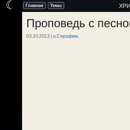
☾
Перейти
ХР
Главная
Темы
к
Проповедь с песн
содержимому
03.10.2013
|
о.Серафим.