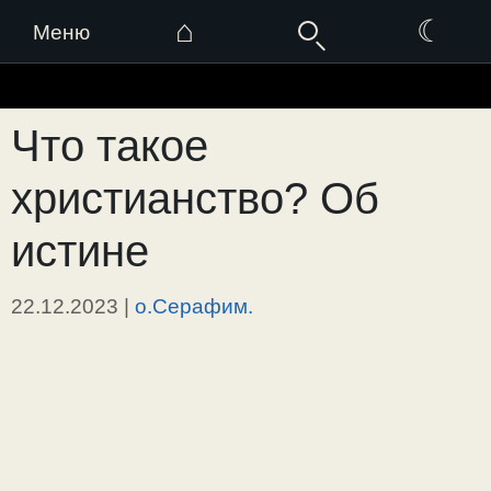
⌂
☾
Меню
Перейти
к
Что такое
содержимому
христианство? Об
истине
22.12.2023
|
о.Серафим.