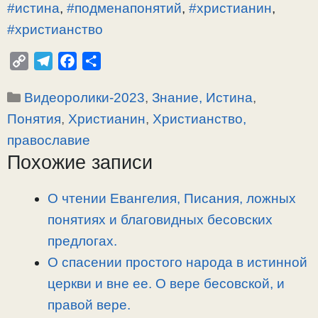
#истина
,
#подменапонятий
,
#христианин
,
#христианство
C
T
F
О
o
e
a
т
Рубрики
Видеоролики-2023
,
Знание, Истина
,
p
l
c
п
y
e
e
р
Понятия
,
Христианин
,
Христианство,
L
g
b
а
православие
i
r
o
в
Похожие записи
n
a
o
и
k
m
k
т
О чтении Евангелия, Писания, ложных
ь
понятиях и благовидных бесовских
предлогах.
О спасении простого народа в истинной
церкви и вне ее. О вере бесовской, и
правой вере.