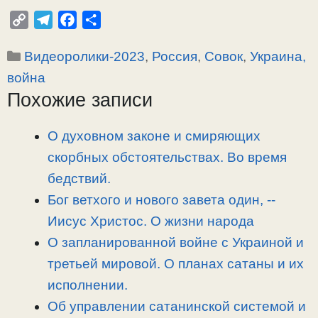
C
T
F
О
o
e
a
т
Рубрики
Видеоролики-2023
,
Россия
,
Совок
,
Украина,
p
l
c
п
y
e
e
р
война
L
g
b
а
Похожие записи
i
r
o
в
n
a
o
и
О духовном законе и смиряющих
k
m
k
т
скорбных обстоятельствах. Во время
ь
бедствий.
Бог ветхого и нового завета один, -­
Иисус Христос. О жизни народа
О запланированной войне с Украиной и
третьей мировой. О планах сатаны и их
исполнении.
Об управлении сатанинской системой и