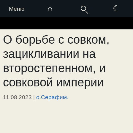
⌂
☾
Меню
Перейти
к
О борьбе с совком,
содержимому
зацикливании на
второстепенном, и
совковой империи
11.08.2023
|
о.Серафим.