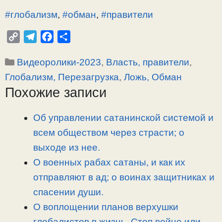
#глобализм
,
#обман
,
#правители
C
T
F
О
o
e
a
т
Рубрики
Видеоролики-2023
,
Власть, правители
,
p
l
c
п
y
e
e
р
Глобализм, Перезагрузка
,
Ложь, Обман
L
g
b
а
Похожие записи
i
r
o
в
n
a
o
и
Об управлении сатанинской системой и
k
m
k
т
всем обществом через страсти; о
ь
выходе из нее.
О военных рабах сатаны, и как их
отправляют в ад; о воинах защитниках и
спасении души.
О воплощении планов верхушки
глобалистов в жизнь. Стоп войне или