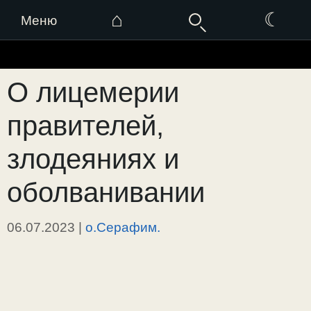
⌂
☾
Меню
Перейти
к
О лицемерии
содержимому
правителей,
злодеяниях и
оболванивании
06.07.2023
|
о.Серафим.