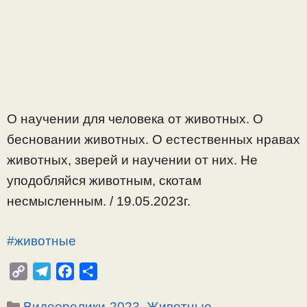
О научении для человека от животных. О
бесновании животных. О естественных нравах
животных, зверей и научении от них. Не
уподобляйся животным, скотам
несмысленным. / 19.05.2023г.
#животные
C
T
F
О
o
e
a
т
Рубрики
Видеоролики-2023
,
Животные
p
l
c
п