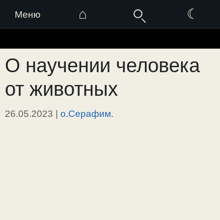
⌂
☾
Меню
Перейти
к
О научении человека
содержимому
от животных
26.05.2023
|
о.Серафим.