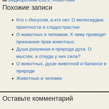
Похожие записи
y
e
e
р
L
g
b
а
i
r
o
в
Кто с Иисусом, а кто нет. О милосердии,
n
a
o
и
приятности и сладострастии.
k
m
k
т
О животных и человеке. К чему приведет
ь
признание прав животных.
Душа разумная и природа духа. О
мыслях, и откуда у них сила?
О животных, душе животной и балансе в
природе
Животные и человек
Оставьте комментарий