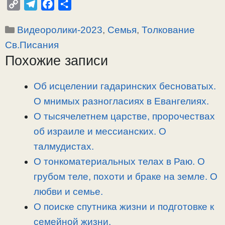
C
T
F
О
o
e
a
т
Рубрики
Видеоролики-2023
,
Семья
,
Толкование
p
l
c
п
y
e
e
р
Св.Писания
L
g
b
а
Похожие записи
i
r
o
в
n
a
o
и
Об исцелении гадаринских бесноватых.
k
m
k
т
О мнимых разногласиях в Евангелиях.
ь
О тысячелетнем царстве, пророчествах
об израиле и мессианских. О
талмудистах.
О тонкоматериальных телах в Раю. О
грубом теле, похоти и браке на земле. О
любви и семье.
О поиске спутника жизни и подготовке к
семейной жизни.