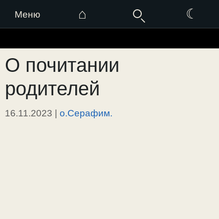
⌂
☾
Меню
Перейти
к
О почитании
содержимому
родителей
16.11.2023
|
о.Серафим.