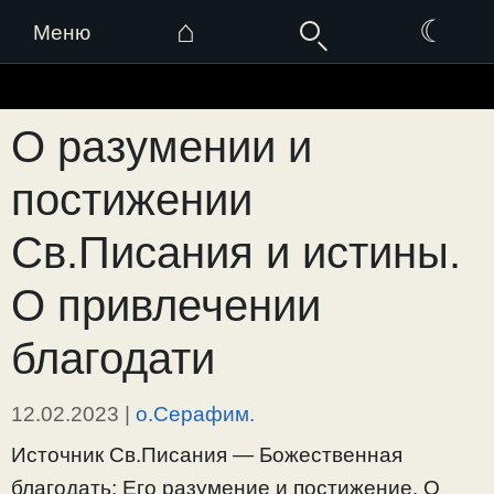
⌂
☾
Меню
Перейти
к
О разумении и
содержимому
постижении
Св.Писания и истины.
О привлечении
благодати
12.02.2023
|
о.Серафим.
Источник Св.Писания — Божественная
благодать; Его разумение и постижение. О