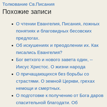
L
g
b
а
Толкование Св.Писания
i
r
o
в
Похожие записи
n
a
o
и
k
m
k
т
О чтении Евангелия, Писания, ложных
ь
понятиях и благовидных бесовских
предлогах.
Об искушениях и преодолении их. Как
писались Евангелия?
Бог ветхого и нового завета один, -­
Иисус Христос. О жизни народа
О причащающихся без борьбы со
страстями. О земной Церкви, грехах
немощи и смертных.
О подготовке к получению от Бога даров
спасительной благодати. Об