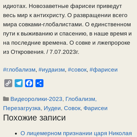
идиотах. Новозаветные фарисеи приведут
весь мир к антихристу. О развращении всего
мира совками-глобалистами. О единственном
пути к выживанию и спасению, в наше время и
на последние времена. О совке и лжепророке
из Откровения. / 7.07.2023г.
#глобализм
,
#иудаизм
,
#совок
,
#фарисеи
C
T
F
О
o
e
a
т
Рубрики
Видеоролики-2023
,
Глобализм,
p
l
c
п
y
e
e
р
Перезагрузка
,
Иудеи
,
Совок
,
Фарисеи
L
g
b
а
Похожие записи
i
r
o
в
n
a
o
и
О лицемерном признании царя Николая