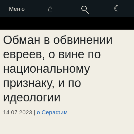
⌂
☾
Меню
Перейти
к
Обман в обвинении
содержимому
евреев, о вине по
национальному
признаку, и по
идеологии
14.07.2023
|
о.Серафим.