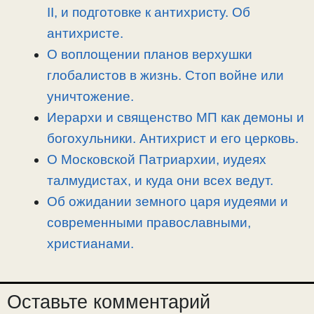
k
m
k
т
II, и подготовке к антихристу. Об
ь
антихристе.
О воплощении планов верхушки
глобалистов в жизнь. Стоп войне или
уничтожение.
Иерархи и священство МП как демоны и
богохульники. Антихрист и его церковь.
О Московской Патриархии, иудеях
талмудистах, и куда они всех ведут.
Об ожидании земного царя иудеями и
современными православными,
христианами.
Оставьте комментарий