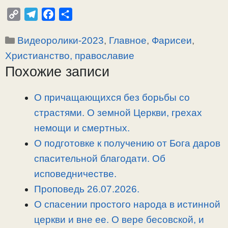
C
T
F
О
o
e
a
т
Рубрики
Видеоролики-2023
,
Главное
,
Фарисеи
,
p
l
c
п
y
e
e
р
Христианство, православие
L
g
b
а
Похожие записи
i
r
o
в
n
a
o
и
О причащающихся без борьбы со
k
m
k
т
страстями. О земной Церкви, грехах
ь
немощи и смертных.
О подготовке к получению от Бога даров
спасительной благодати. Об
исповедничестве.
Проповедь 26.07.2026.
О спасении простого народа в истинной
церкви и вне ее. О вере бесовской, и