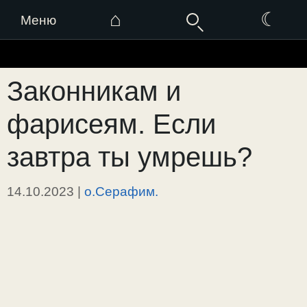
⌂
☾
Меню
Перейти
к
Законникам и
содержимому
фарисеям. Если
завтра ты умрешь?
14.10.2023
|
о.Серафим.