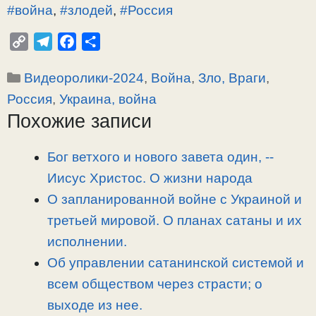
#война
,
#злодей
,
#Россия
C
T
F
О
o
e
a
т
Рубрики
Видеоролики-2024
,
Война
,
Зло, Враги
,
p
l
c
п
y
e
e
р
Россия
,
Украина, война
L
g
b
а
Похожие записи
i
r
o
в
n
a
o
и
Бог ветхого и нового завета один, -­
k
m
k
т
Иисус Христос. О жизни народа
ь
О запланированной войне с Украиной и
третьей мировой. О планах сатаны и их
исполнении.
Об управлении сатанинской системой и
всем обществом через страсти; о
выходе из нее.