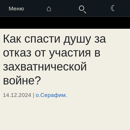
⌂
☾
Меню
Перейти
к
Как спасти душу за
содержимому
отказ от участия в
захватнической
войне?
14.12.2024
|
о.Серафим.